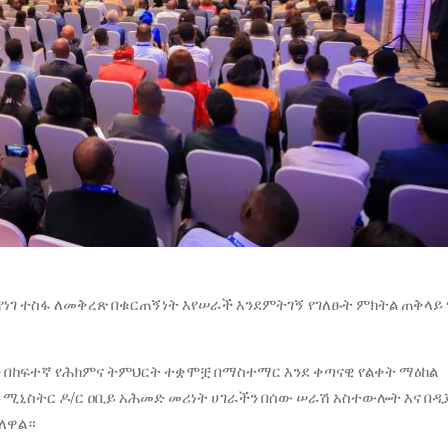
የነገ ተስፋ ለመቅረጽ በቁርጠኝነት እየሠራች እንደምትገኝ የገለፁት ምክትል ጠቅላይ
ን በከፍተኛ የሕክምና ትምህርት ተቋሞቿ በማስተማር እንደ ቀጣናዊ የልቀት ማዕከል
ላይ ሚኒስትር ዶ/ር ዐቢይ አሕመድ መሪነት ሀገራችን በሰው ሠራሽ አስተውሎት እና በ
ብለዋል።