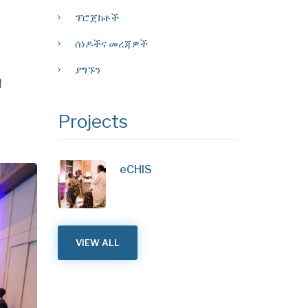
ፕሮጀክቶች
ሰነዶችና መረጃዎች
ያግኙን
ባ
Projects
eCHIS
VIEW ALL