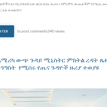
ታሎቻችን እና የኢንዱስትሪው ዘርፍ በጋራ ሊሠሩ፣ የምርምር ውጤቶችም የፖሊሲ መ
ር አቶ ተመስገን።
to post comments
340 views
STER
ከአሜሪካ ውጭ ጉዳይ ሚኒስትር ምክትል ረዳት ጸ
መንግስት የሚሰሩ የጤና ጉዳዮች ዙሪያ ተወያዩ