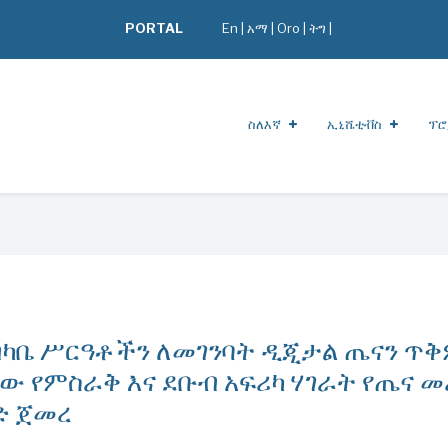
PORTAL
En
|
አማ
|
Oro
|
ትግ |
ስለእኛ
ኢኒሼቲቭስ
ፕሮ
ብካቤ ሥርዓቶችን ለመገንባት ዲጂታል ጤናን ጥ
ኛው የምስራቅ እና ደቡብ አፍሪካ ሃገራት የጤና 
ሄድ ጀመረ