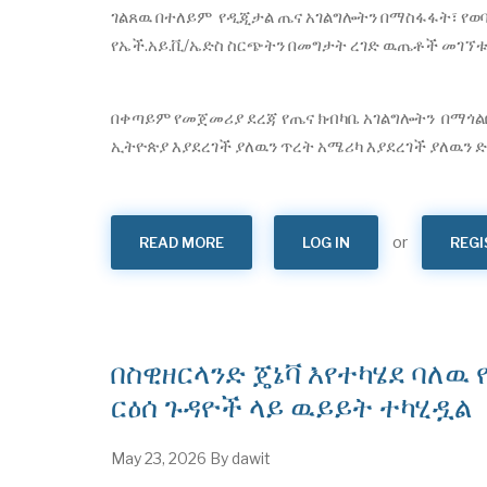
ገልጸዉ በተለይም የዲጂታል ጤና አገልግሎትን በማስፋፋት፣ የወባ
የኤች.አይ.ቪ/ኤድስ ስርጭትን በመግታት ረገድ ዉጤቶች መገኘቱ
​በቀጣይም የመጀመሪያ ደረጃ የጤና ክብካቤ አገልግሎትን በማጎል
ኢትዮጵያ እያደረገች ያለዉን ጥረት አሜሪካ እያደረገች ያለዉን
or
READ MORE
ABOUT
LOG IN
REGI
የጤና
ሚኒስትር
ዶ/
ር
መቅደስ
ዳባ
ከአሜሪካ
ውጭ
በስዊዘርላንድ ጄኔቫ እየተካሄደ ባለዉ
ጉዳይ
ሚኒስትር
ምክትል
ርዕሰ ጉዳዮች ላይ ዉይይት ተካሂዷል
ረዳት
ጸሐፊ
ዶ/
ር
May 23, 2026
By
dawit
ማማዲ
ይላ