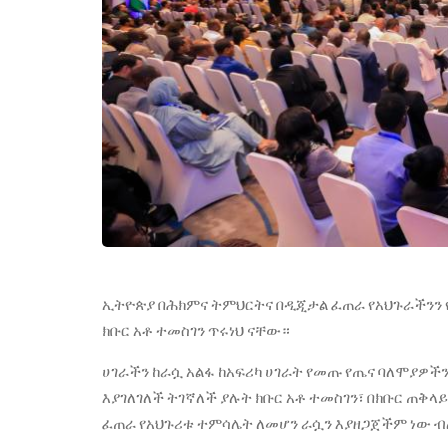
ኢትዮጵያ በሕክምና ትምህርትና በዲጂታል ፈጠራ የአህጉራችንን 
ክቡር አቶ ተመስገን ጥሩነህ ናቸው።
ሀገራችን ከራሷ አልፋ ከአፍሪካ ሀገራት የመጡ የጤና ባለሞያዎች
እያገለገለች ትገኛለች ያሉት ክቡር አቶ ተመስገን፣ በክቡር ጠቅ
ፈጠራ የአህጉሪቱ ተምሳሌት ለመሆን ራሷን እያዘጋጀችም ነው 