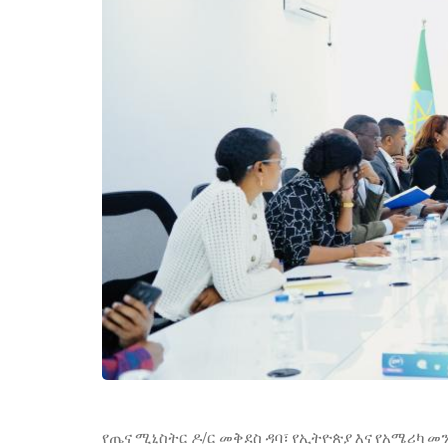
የጤና ሚኒስትር ዶ/ር መቅደስ ዳባ፣ የኢትዮጵያ እና የአሜሪካ መ