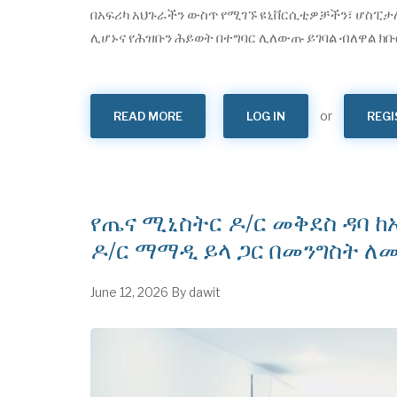
በአፍሪካ አህጉራችን ውስጥ የሚገኙ ዩኒቨርሲቲዎቻችን፣ ሆስፒ
ሊሆኑና የሕዝቡን ሕይወት በተግባር ሊለውጡ ይገባል ብለዋል ክቡ
or
READ MORE
ABOUT
LOG IN
REGI
የአፍሪካ
የሕክምና
ትምህርት
«MEDEDAFRICA
2026»
አህጉራዊ
ጉባኤ
በአዲስ
የጤና ሚኒስትር ዶ/ር መቅደስ ዳባ 
አበባ
መካሄድ
ጀመረ
ዶ/ር ማማዲ ይላ ጋር በመንግስት ለ
June 12, 2026
By
dawit