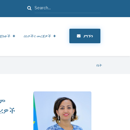
ፈልግ
ጀክቶች
ሰነዶችና መረጃዎች
ያግኙን
ቤት
ቅም
መሪዎች