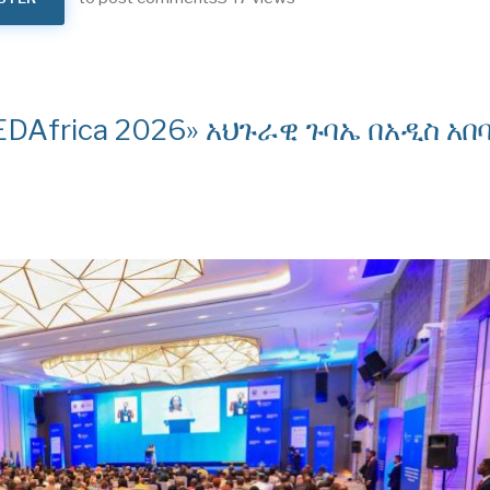
DAfrica 2026» አህጉራዊ ጉባኤ በአዲስ አበ