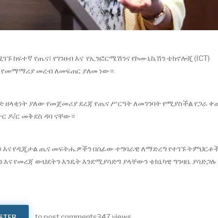
ኙ ከፍተኛ የጤና፣ የገንዘብ እና የኢንፎርሜሽንና የኮሙኒኬሽን ቴክኖሎጂ (ICT)
ራ የመማማሪያ መረብ ለመፍጠር ያለመ ነው።
ረገድ ዘላቂነት ያለው የመጀመሪያ ደረጃ የጤና ሥርዓት ለመገንባት የሚያስችል የጋራ ቀ
ር ዶ/ር መቅደስ ዳባ ናቸው።
ን እና የዲጂታል ጤና መፍትሔዎችን በሰፊው ተግባራዊ ለማድረግ የተገኙ ትምህርቶ
 እና የመረጃ ውህደትን እንዴት እንደሚያሳድግ ያላቸውን ቴክኒካዊ ግንዛቤ ያሳድጋሉ
to post comments
347 views
STER