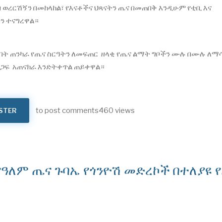
 ወረርሽኝን በመከላከል፣ የእናቶችና ህጻናትን ጤና በመጠበቅ እንዲሁም የቲቢ እና
ን ተናግረዋል።
በት ጠንካራ የጤና ስርዓትን ለመፍጠር ዘላቂ የጤና ልማት ግቦችን ሙሉ በሙሉ ለማ
 ድጋፍ አጠናክራ እንድትቀጥል ጠይቀዋል።
to post comments
460 views
STER
 የዓለም ጤና ጉባኤ የጎንዮሽ መድረኮች በተለያዩ 