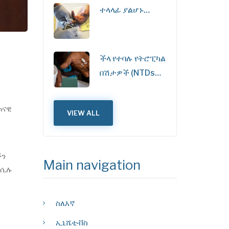
ተላላፊ ያልሆኑ…
ችላ የተባሉ የትሮፒካል
በሽታዎች (NTDs…
ጠናዊ
VIEW ALL
ችን
Main navigation
 ሲሉ
ስለእኛ
ኢኒሼቲቭስ