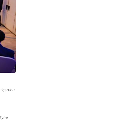
 ሚኒስትር
ዲጂታል