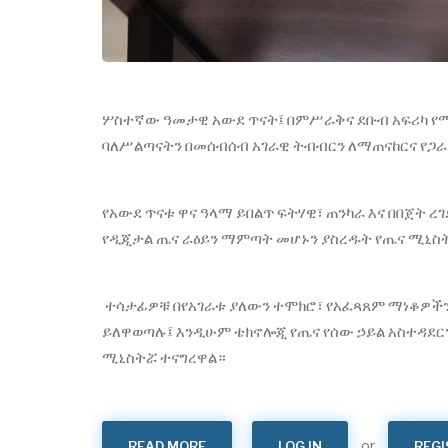
ሦስተኛው ዓመታዊ አውደ ጥናት፤ በምሥራቅና ደቡብ አፍሪካ የሚገ
ባለሥልጣናትን በመሰብሰብ አገራዊ ትብብርን ለማጠናከርና የጋ
የአውደ ጥናቱ ዋና ዓላማ ይበልጥ ፍትሃዊ፣ ጠንካራ እና በበጀት 
የዲጂታል ጤና ራዕይን ማምጣት መሆኑን ያስረዱት የጤና ሚኒስት
ተሳታፊዎቹ በየአገራቱ ያለውን ተሞክሮ፣ የአፈጻጸም ማነቆዎች
ይለዋወጣሉ፤ እንዲሁም ቴክኖሎጂ የጤና የሰው ኃይል አስተዳደርን
ሚኒስትሯ ተናግረዋል።
or
READ MORE
ABOUT
LOG IN
REGI