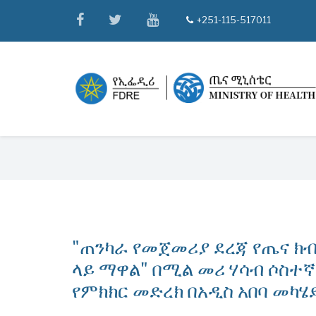
Skip
facebook
twitter
youtube
+251-115-517011
tel
to
main
content
Breadcrumb
"ጠንካራ የመጀመሪያ ደረጃ የጤና ክ
ላይ ማዋል" በሚል መሪ ሃሳብ ሶስተ
የምክክር መድረክ በአዲስ አበባ መካ