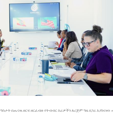
ንግስታት በጤናዉ ዘርፍ ዘርፈብዙ የትብብር ስራዎችን ለረጅም ግዜ በጋራ እያከናወኑ