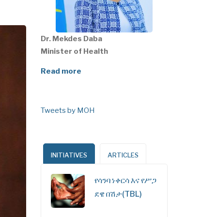
Dr. Mekdes Daba
Minister of Health
Read more
Tweets by MOH
INITIATIVES
ARTICLES
የሳንባ ነቀርሳ እና የሥጋ
ደዌ በሽታ(TBL)