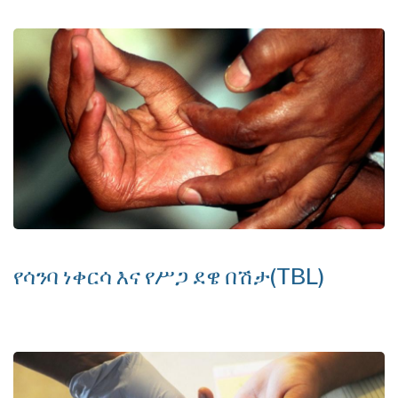
የሳንባ ነቀርሳ እና የሥጋ ደዌ በሽታ(TBL)