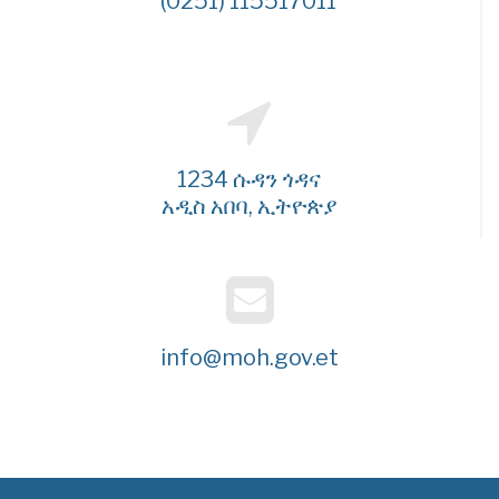
(0251) 115517011
1234 ሱዳን ጎዳና
አዲስ አበባ, ኢትዮጵያ
info@moh.gov.et