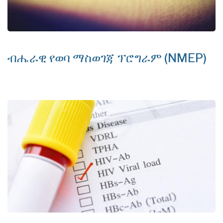
ብሔራዊ የወባ ማስወገጃ ፕሮግራም (NMEP)