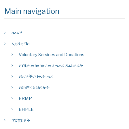
Main navigation
ስለእኛ
ኢኒሼቲቭስ
Voluntary Services and Donations
የበሽታ መከላከልና መቆጣጠር ዳሬክቶሬት
የእናቶችና ህፃናት ጤና
የህክምና አገልግሎት
ERMP
EHPLE
ፕሮጀክቶች