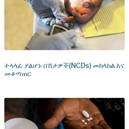
ተላላፊ ያልሆኑ በሽታዎች(NCDs) መከላከል እና
መቆጣጠር