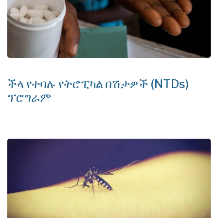
ችላ የተባሉ የትሮፒካል በሽታዎች (NTDs)
ፕሮግራም