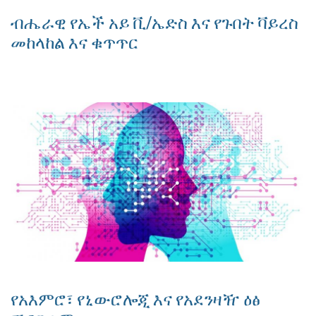
ብሔራዊ የኤች አይ ቪ/ኤድስ እና የጉበት ቫይረስ
መከላከል እና ቁጥጥር
የአእምሮ፣ የኒውሮሎጂ እና የአደንዛዥ ዕፅ