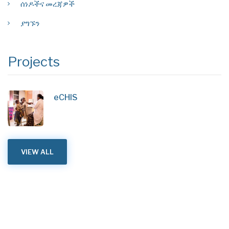
ሰነዶችና መረጃዎች
ያግኙን
Projects
eCHIS
VIEW ALL