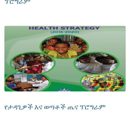
ፕሮግራም
የታዳጊዎች እና ወጣቶች ጤና ፕሮግራም