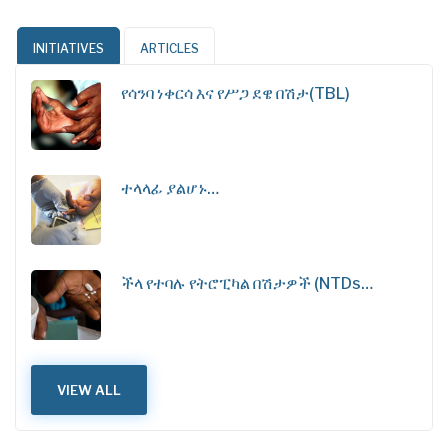
INITIATIVES
ARTICLES
የሳንባ ነቀርሳ እና የሥጋ ደዌ በሽታ(TBL)
ተላላፊ ያልሆኑ…
ችላ የተባሉ የትሮፒካል በሽታዎች (NTDs…
VIEW ALL