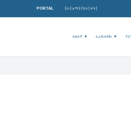
PORTAL
En
|
አማ
|
Oro
|
ትግ |
ስለእኛ
ኢኒሼቲቭስ
ፕሮ