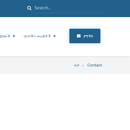
ፈልግ
ጀክቶች
ሰነዶችና መረጃዎች
ያግኙን
ቤት
Contact