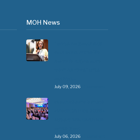
MOH News
"ጠንካራ የመጀመሪያ ደረጃ
የጤና ክብካቤ ሥርዓቶችን
ለመገንባት ዲጂታል ጤናን
ጥቅም ላይ ማዋል" በሚል
መሪ ሃሳብ…
July 09, 2026
- 1 comment
የአፍሪካ የሕክምና ትምህርት
«MedEDAfrica 2026»
አህጉራዊ ጉባኤ በአዲስ አበባ
መካሄድ ጀመረ
July 06, 2026
- 1 comment