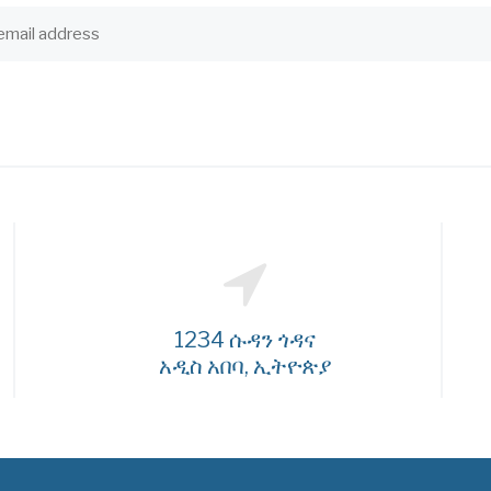
1234 ሱዳን ጎዳና
አዲስ አበባ, ኢትዮጵያ