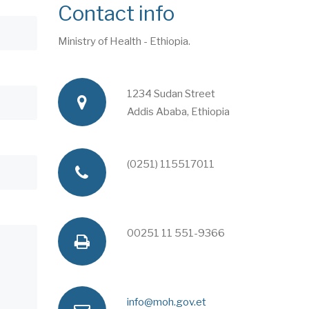
Contact info
Ministry of Health - Ethiopia.
1234 Sudan Street
a
Addis Ababa, Ethiopia
d
(0251) 115517011
p
d
h
00251 11 551-9366
f
r
o
a
e
info@moh.gov.et