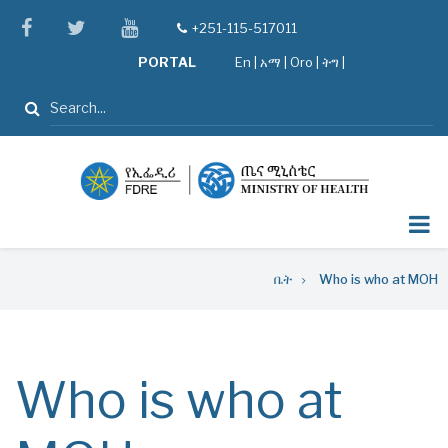
Skip
facebook
twitter
youtube
+251-115-517011
tel
to
PORTAL
En
|
አማ
|
Oro
|
ትግ |
main
content
ፈልግ
Breadcrumb
ቤት
Who is who at MOH
Who is who at