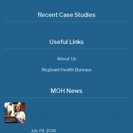
Recent Case Studies
Useful Links
About Us
Regioanl Health Bureaus
MOH News
"ጠንካራ የመጀመሪያ ደረጃ የጤና ክብካቤ ሥርዓቶችን
ለመገንባት ዲጂታል ጤናን ጥቅም ላይ ማዋል" በሚል መሪ
ሃሳብ…
July 09, 2026
- 1 comment