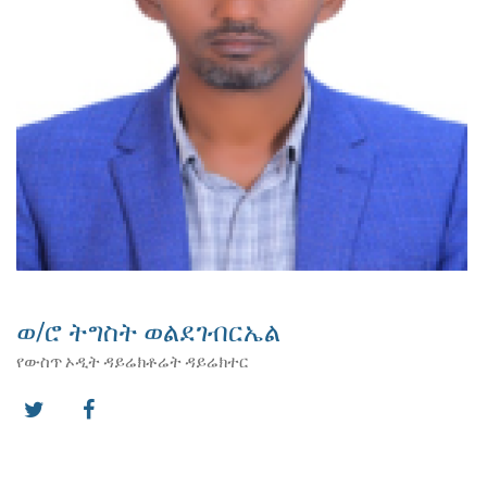
ወ/ሮ ትግስት ወልደገብርኤል
የውስጥ ኦዲት ዳይሬክቶሬት ዳይሬክተር
twitter
facebook