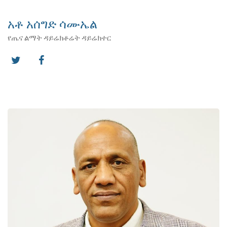
አቶ አሰግድ ሳሙኤል
የጤና ልማት ዳይሬክቶሬት ዳይሬክተር
twitter
facebook