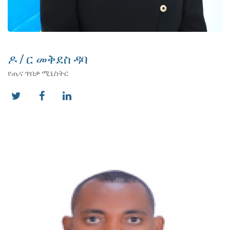
ዶ / ር መቅደስ ዳባ
የጤና ጥበቃ ሚኒስትር
twitter
facebook
linkedin