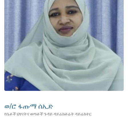
ወ/ሮ ፋጡማ ሰኢድ
የሴቶች ህፃናትና ወጣቶች ጉዳይ ዳይሬክቶሬት ዳይሬክተር