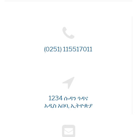
(0251) 115517011
1234 ሱዳን ጎዳና
አዲስ አበባ, ኢትዮጵያ