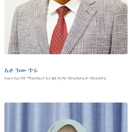
አቶ ገሙ ጥሩ
የጤና ስራዓት ማጠናከሪያ እና ልዩ ድጋፍ ዳይሬክቶሬት ዳይሬክተር