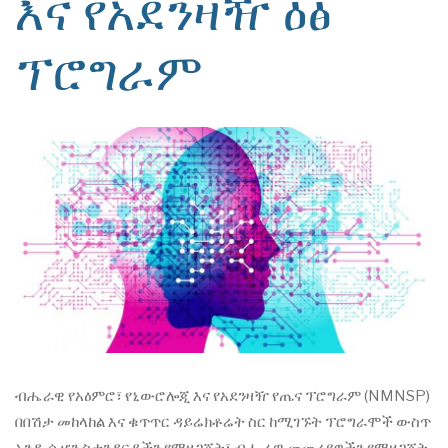
እና የአደንዛዥ ዕፅ
ፕሮግራም
ብሔራዊ የአዕምሮ፣ የኒውሮሎጂ እና የአደንዛዥ የጤና ፕሮግራም (NMNSP)
በበሽታ መከላከል እና ቁጥጥር ዳይሬክቶሬት ስር ከሚገኙት ፕሮግራሞች ውስጥ