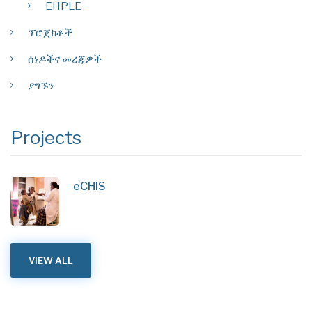
EHPLE
ፕሮጀክቶች
ሰነዶችና መረጃዎች
ያግኙን
Projects
eCHIS
VIEW ALL