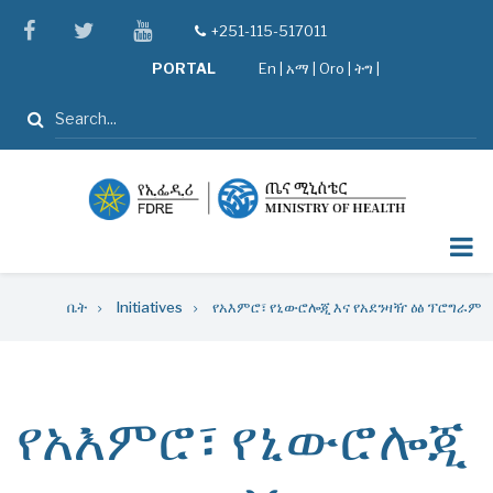
Skip
facebook
twitter
youtube
+251-115-517011
tel
to
PORTAL
En
|
አማ
|
Oro
|
ትግ |
main
content
ፈልግ
Breadcrumb
ቤት
Initiatives
የአእምሮ፣ የኒውሮሎጂ እና የአደንዛዥ ዕፅ ፕሮግራም
የአእምሮ፣ የኒውሮሎጂ