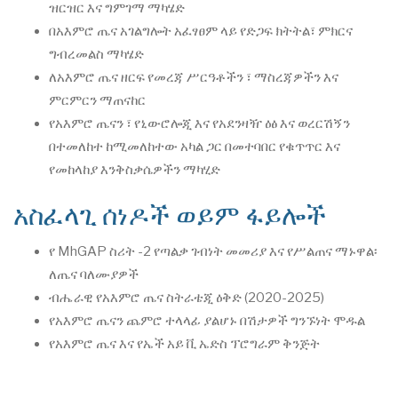
ዝርዝር እና ግምገማ ማካሄድ
በአእምሮ ጤና አገልግሎት አፈፃፀም ላይ የድጋፍ ክትትል፣ ምክርና
ግብረመልስ ማካሄድ
ለአእምሮ ጤና ዘርፍ የመረጃ ሥርዓቶችን ፣ ማስረጃዎችን እና
ምርምርን ማጠናከር
የአእምሮ ጤናን ፣ የኒውሮሎጂ እና የአደንዛዥ ዕፅ እና ወረርሽኝን
በተመለከተ ከሚመለከተው አካል ጋር በመተባበር የቁጥጥር እና
የመከላከያ እንቅስቃሴዎችን ማካሂድ
አስፈላጊ ሰነዶች ወይም ፋይሎች
የ MhGAP ስሪት -2 የጣልቃ ገብነት መመሪያ እና የሥልጠና ማኑዋል፡
ለጤና ባለሙያዎች
ብሔራዊ የአእምሮ ጤና ስትራቴጂ ዕቅድ (2020-2025)
የአእምሮ ጤናን ጨምሮ ተላላፊ ያልሆኑ በሽታዎች ግንኙነት ሞዱል
የአእምሮ ጤና እና የኤች አይ ቪ ኤድስ ፕሮግራም ቅንጅት