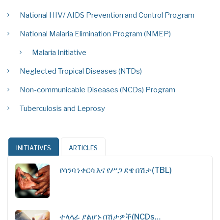
National HIV/ AIDS Prevention and Control Program
National Malaria Elimination Program (NMEP)
Malaria Initiative
Neglected Tropical Diseases (NTDs)
Non-communicable Diseases (NCDs) Program
Tuberculosis and Leprosy
INITIATIVES
ARTICLES
የሳንባ ነቀርሳ እና የሥጋ ደዌ በሽታ(TBL)
ተላላፊ ያልሆኑ በሽታዎች(NCDs…