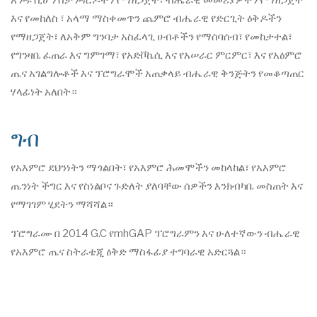
አንዱ ሲሆን ስታንዳርዶችን የማዘጋጀት፣ ብሔራዊ መመሪያዎችን የማዘጋጀት
እና የመከለስ ፣ አላማ ማስቀመጥን ጨምሮ ብሔራዊ የድርጊት ዕቅዶችን
የማዘጋጀት፣ ለአቅም ግንባታ አስፈላጊ ሀብቶችን የማሰባሰብ፣ የመከታተል፣
የግንዛቤ ፈጠራ እና ግምገማ፣ የአድቮኬሲ እና የአሠራር ምርምር፣ እና የአዕምሮ
ጤና አገልግሎቶች እና ፕሮግራሞች አጠቃላይ ብሔራዊ ቅንጅትን የመቆጣጠር
ሃላፊነት አለበት።
ግብ
የአእምሮ ደህንነትን ማጎልበት፣ የአእምሮ ሕመሞችን መከላከል፣ የአእምሮ
ጤንነት ችግር እና የስነልቦና ጉድለት ያለባቸው ሰዎችን እንክብካቤ መስጠት እና
የማገገም ሂደትን ማሻሻል።
ፕሮግራሙ በ 2014 G.C የmhGAP ፕሮግራምን እና ሁለተኛውን ብሔራዊ
የአእምሮ ጤና ስትራቴጂ ዕቅድ ማስፋፊያ ተግባራዊ አድርጓል።