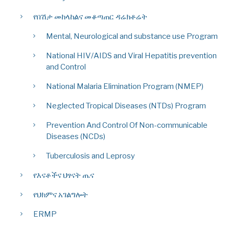
የበሽታ መከላከልና መቆጣጠር ዳሬክቶሬት
Mental, Neurological and substance use Program
National HIV/AIDS and Viral Hepatitis prevention
and Control
National Malaria Elimination Program (NMEP)
Neglected Tropical Diseases (NTDs) Program
Prevention And Control Of Non-communicable
Diseases (NCDs)
Tuberculosis and Leprosy
የእናቶችና ህፃናት ጤና
የህክምና አገልግሎት
ERMP