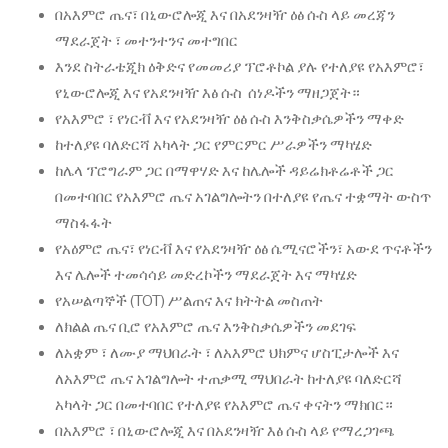
በአእምሮ ጤና፣ በኒውሮሎጂ እና በአደንዛዥ ዕፅ ሱስ ላይ መረጃን
ማደራጀት ፣ መተንተንና መተግበር
እንደ ስትራቴጂክ ዕቅድና የመመሪያ ፕሮቶኮል ያሉ የተለያዩ የአእምሮ፣
የኒውሮሎጂ እና የአደንዛዥ እፅ ሱስ ሰነዶችን ማዘጋጀት።
የአእምሮ ፣ የነርቭ እና የአደንዛዥ ዕፅ ሱስ እንቅስቃሴዎችን ማቀድ
ከተለያዩ ባለድርሻ አካላት ጋር የምርምር ሥራዎችን ማካሄድ
ከሌላ ፕሮግራም ጋር በማዋሃድ እና ከሌሎች ዳይሬክቶሬቶች ጋር
በመተባበር የአእምሮ ጤና አገልግሎትን በተለያዩ የጤና ተቋማት ውስጥ
ማስፋፋት
የአዕምሮ ጤና፣ የነርቭ እና የአደንዛዥ ዕፅ ሴሚናሮችን፣ አውደ ጥናቶችን
እና ሌሎች ተመሳሳይ መድረኮችን ማደራጀት እና ማካሄድ
የአሠልጣኞች (TOT) ሥልጠና እና ክትትል መስጠት
ለክልል ጤና ቢሮ የአእምሮ ጤና እንቅስቃሴዎችን መደገፍ
ለአቋም ፣ ለሙያ ማህበራት ፣ ለአእምሮ ህክምና ሆስፒታሎች እና
ለአእምሮ ጤና አገልግሎት ተጠቃሚ ማህበራት ከተለያዩ ባለድርሻ
አካላት ጋር በመተባበር የተለያዩ የአእምሮ ጤና ቀናትን ማክበር።
በአእምሮ ፣ በኒውሮሎጂ እና በአደንዛዥ እፅ ሱስ ላይ የማረጋገጫ