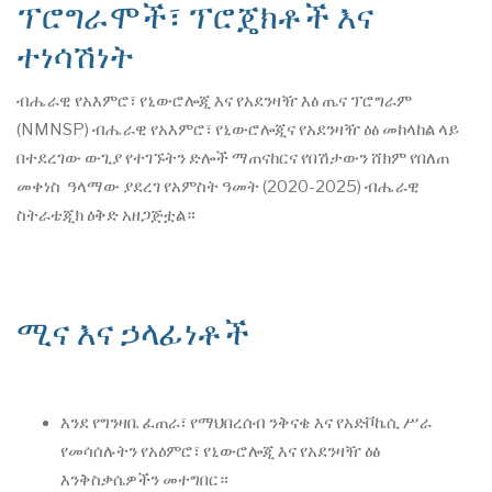
ፕሮግራሞች፣ ፕሮጄክቶች እና
ተነሳሽነት
ብሔራዊ የአእምሮ፣ የኒውሮሎጂ እና የአደንዛዥ እፅ ጤና ፕሮግራም
(NMNSP) ብሔራዊ የአእምሮ፣ የኒውሮሎጂና የአደንዛዥ ዕፅ መከላከል ላይ
በተደረገው ውጊያ የተገኙትን ድሎች ማጠናከርና የበሽታውን ሸክም የበለጠ
መቀነስ ዓላማው ያደረገ የአምስት ዓመት (2020-2025) ብሔራዊ
ስትራቴጂክ ዕቅድ አዘጋጅቷል።
ሚና እና ኃላፊነቶች
እንደ የግንዛቤ ፈጠራ፣ የማህበረሰብ ንቅናቄ እና የአድቮኬሲ ሥራ
የመሳሰሉትን የአዕምሮ፣ የኒውሮሎጂ እና የአደንዛዥ ዕፅ
እንቅስቃሴዎችን መተግበር።