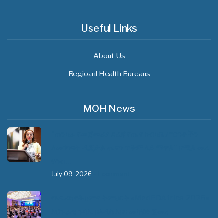
Useful Links
About Us
Regioanl Health Bureaus
MOH News
"ጠንካራ የመጀመሪያ ደረጃ የጤና ክብካቤ ሥርዓቶችን
ለመገንባት ዲጂታል ጤናን ጥቅም ላይ ማዋል" በሚል መሪ
ሃሳብ…
July 09, 2026
- 1 comment
የአፍሪካ የሕክምና ትምህርት «MedEDAfrica 2026»
አህጉራዊ ጉባኤ በአዲስ አበባ መካሄድ ጀመረ