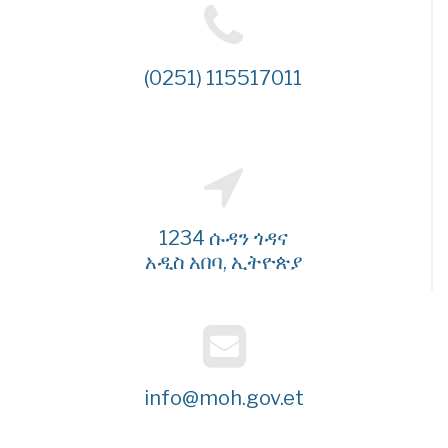
(0251) 115517011
1234 ሱዳን ጎዳና
አዲስ አበባ, ኢትዮጵያ
info@moh.gov.et