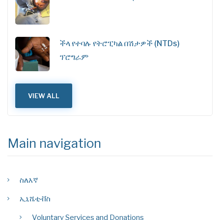
ችላ የተባሉ የትሮፒካል በሽታዎች (NTDs)
ፕሮግራም
VIEW ALL
Main navigation
ስለእኛ
ኢኒሼቲቭስ
Voluntary Services and Donations