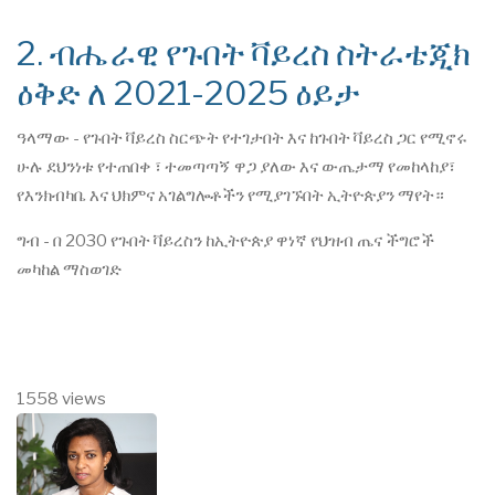
2. ብሔራዊ የጉበት ቫይረስ ስትራቴጂክ
ዕቅድ ለ 2021-2025 ዕይታ
ዓላማው - የጉበት ቫይረስ ስርጭት የተገታበት እና ከጉበት ቫይረስ ጋር የሚኖሩ
ሁሉ ደህንነቱ የተጠበቀ ፣ ተመጣጣኝ ዋጋ ያለው እና ውጤታማ የመከላከያ፣
የእንክብካቤ እና ህክምና አገልግሎቶችን የሚያገኙበት ኢትዮጵያን ማየት።
ግብ - በ 2030 የጉበት ቫይረስን ከኢትዮጵያ ዋነኛ የህዝብ ጤና ችግሮች
መካከል ማስወገድ
1558 views