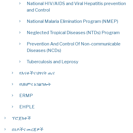
National HIV/AIDS and Viral Hepatitis prevention
and Control
National Malaria Elimination Program (NMEP)
Neglected Tropical Diseases (NTDs) Program
Prevention And Control Of Non-communicable
Diseases (NCDs)
Tuberculosis and Leprosy
የእናቶችና ህፃናት ጤና
የህክምና አገልግሎት
ERMP
EHPLE
ፕሮጀክቶች
ሰነዶችና መረጃዎች