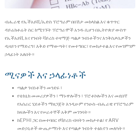
ብሔራዊ የኤችአይቪ/ኤድስ ፕሮግራም በበሽታ መከላከል እና ቁጥጥር
ዳይሬክቶሬት ስር ከሚገኙት ፕሮግራሞች አንዱ ሲሆን በኢትዮጵያ ውስጥ
የኤችአይቪ እና የጉበት ቫይረስ ተዛማጅ ጣልቃ ገብነቶችንና እንቅስቃሴዎችን
ዲዛይን የማድረግ፣ እቅድ የማውጣት፣ የመተግበር፣ የመከታተል እና የመገምገም
ኃላፊነት አለበት።
ሚናዎች እና ኃላፊነቶች
ጣልቃ ገብነቶችን መንደፍ ፣
የቴክኒክ መመሪያዎችን ፣ ማኑዋሎችን ፣ ፕሮቶኮሎችን እና መደበኛ
የአሰራር ሂደቶችን ማዘጋጀት እንዲሁም የንዑስ-ብሔራዊ የፕሮግራም
ክፍሎችን እና የሠራተኞች አቅም መገንባት።
ከEPHI ጋር በመተባበር የቫይረስ ብዛትን መከታተል፣ የ ARV
መድኃኒቶች ውጤታማነት እና የጣልቃ ገብነት ተፅእኖን መለካት።