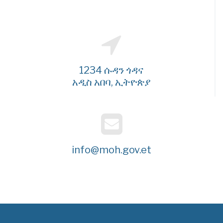
1234 ሱዳን ጎዳና
አዲስ አበባ, ኢትዮጵያ
info@moh.gov.et