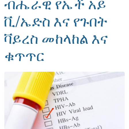
ብሔራዊ የኤች አይ
ቪ/ኤድስ እና የጉበት
ቫይረስ መከላከል እና
ቁጥጥር