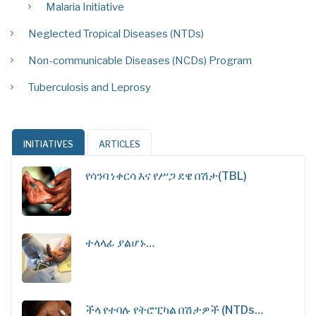
Malaria Initiative
Neglected Tropical Diseases (NTDs)
Non-communicable Diseases (NCDs) Program
Tuberculosis and Leprosy
INITIATIVES
ARTICLES
የሳንባ ነቀርሳ እና የሥጋ ደዌ በሽታ(TBL)
ተላላፊ ያልሆኑ…
ችላ የተባሉ የትሮፒካል በሽታዎች (NTDs…