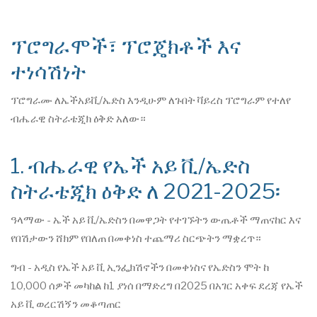
ፕሮግራሞች፣ ፕሮጄክቶች እና
ተነሳሽነት
ፕሮግራሙ ለኤችአይቪ/ኤድስ እንዲሁም ለጉበት ቫይረስ ፕሮግራም የተለየ
ብሔራዊ ስትራቴጂክ ዕቅድ አለው።
1. ብሔራዊ የኤች አይ ቪ/ኤድስ
ስትራቴጂክ ዕቅድ ለ 2021-2025፡
ዓላማው - ኤች አይ ቪ/ኤድስን በመዋጋት የተገኙትን ውጤቶች ማጠናከር እና
የበሽታውን ሸክም የበለጠ በመቀነስ ተጨማሪ ስርጭትን ማቋረጥ።
ግብ - አዲስ የኤች አይ ቪ ኢንፌክሽኖችን በመቀነስና የኤድስን ሞት ከ
10,000 ሰዎች መካከል ከ1 ያነሰ በማድረግ በ2025 በአገር አቀፍ ደረጃ የኤች
አይ ቪ ወረርሽኝን መቆጣጠር