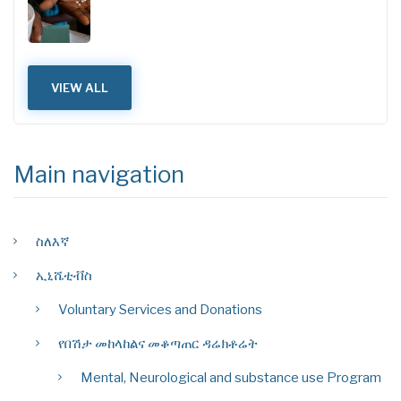
VIEW ALL
Main navigation
ስለእኛ
ኢኒሼቲቭስ
Voluntary Services and Donations
የበሽታ መከላከልና መቆጣጠር ዳሬክቶሬት
Mental, Neurological and substance use Program