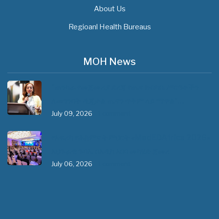
About Us
Regioanl Health Bureaus
MOH News
"ጠንካራ የመጀመሪያ ደረጃ የጤና ክብካቤ ሥርዓቶችን
ለመገንባት ዲጂታል ጤናን ጥቅም ላይ ማዋል"…
July 09, 2026
- 1 comment
የአፍሪካ የሕክምና ትምህርት «MedEDAfrica 2026»
አህጉራዊ ጉባኤ በአዲስ አበባ መካሄድ ጀመረ
July 06, 2026
- 1 comment