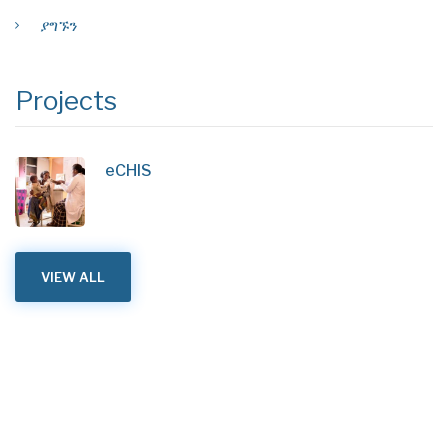
ያግኙን
Projects
eCHIS
VIEW ALL