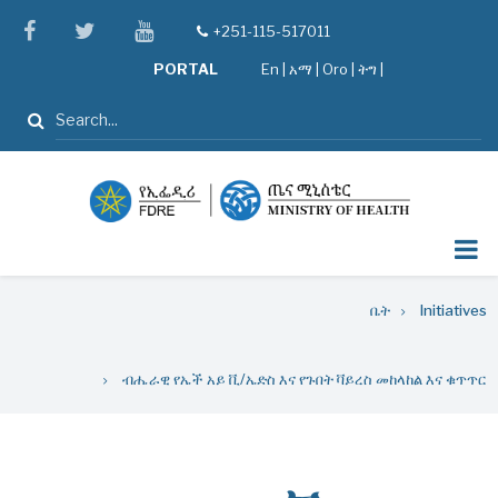
Skip
facebook
twitter
youtube
+251-115-517011
tel
to
PORTAL
En
|
አማ
|
Oro
|
ትግ |
main
content
ፈልግ
Breadcrumb
ቤት
Initiatives
ብሔራዊ የኤች አይ ቪ/ኤድስ እና የጉበት ቫይረስ መከላከል እና ቁጥጥር