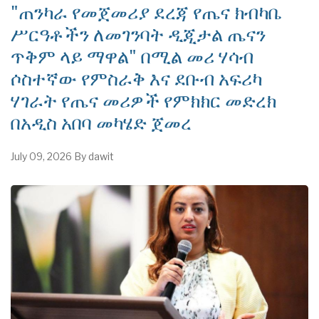
"ጠንካራ የመጀመሪያ ደረጃ የጤና ክብካቤ
ሥርዓቶችን ለመገንባት ዲጂታል ጤናን
ጥቅም ላይ ማዋል" በሚል መሪ ሃሳብ
ሶስተኛው የምስራቅ እና ደቡብ አፍሪካ
ሃገራት የጤና መሪዎች የምክክር መድረክ
በአዲስ አበባ መካሄድ ጀመረ
July 09, 2026
By
dawit