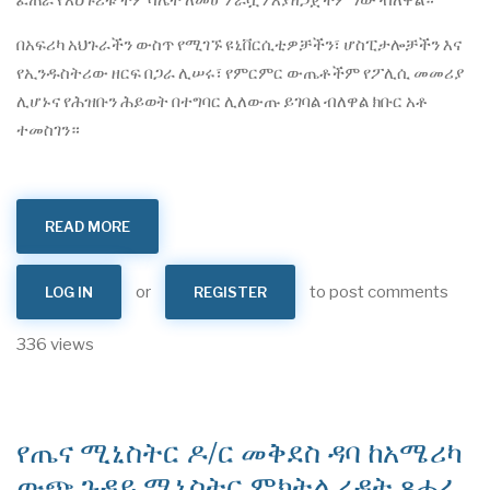
ፈጠራ የአህጉሪቱ ተምሳሌት ለመሆን ራሷን እያዘጋጀችም ነው ብለዋል።
በአፍሪካ አህጉራችን ውስጥ የሚገኙ ዩኒቨርሲቲዎቻችን፣ ሆስፒታሎቻችን እና
የኢንዱስትሪው ዘርፍ በጋራ ሊሠሩ፣ የምርምር ውጤቶችም የፖሊሲ መመሪያ
ሊሆኑና የሕዝቡን ሕይወት በተግባር ሊለውጡ ይገባል ብለዋል ክቡር አቶ
ተመስገን።
READ MORE
ABOUT
የአፍሪካ
የሕክምና
ትምህርት
«MEDEDAFRICA
or
to post comments
LOG IN
REGISTER
2026»
አህጉራዊ
ጉባኤ
በአዲስ
336 views
አበባ
መካሄድ
ጀመረ
የጤና ሚኒስትር ዶ/ር መቅደስ ዳባ ከአሜሪካ
ውጭ ጉዳይ ሚኒስትር ምክትል ረዳት ጸሐፊ