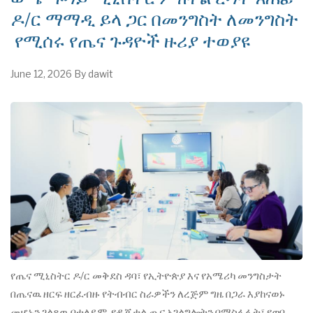
ዶ/ር ማማዲ ይላ ጋር በመንግስት ለመንግስት
የሚሰሩ የጤና ጉዳዮች ዙሪያ ተወያዩ
June 12, 2026
By
dawit
የጤና ሚኒስትር ዶ/ር መቅደስ ዳባ፣ የኢትዮጵያ እና የአሜሪካ መንግስታት
በጤናዉ ዘርፍ ዘርፈብዙ የትብብር ስራዎችን ለረጅም ግዜ በጋራ እያከናወኑ
መሆኑን ገልጸዉ በተለይም የዲጂታል ጤና አገልግሎትን በማስፋፋት፣ የወባ