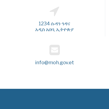
1234 ሱዳን ጎዳና
አዲስ አበባ, ኢትዮጵያ
info@moh.gov.et