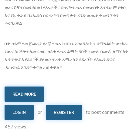
ወረርሽኝን በመከላከል፣ የእናቶችና ህጻናትን ጤና በመጠበቅ እንዲሁም የቲቢ
እና የኤች.አይ.ቪ/ኤድስ ስርጭትን በመግታት ረገድ ዉጤቶች መገኘቱን
ተናግረዋል።
​በቀጣይም የመጀመሪያ ደረጃ የጤና ክብካቤ አገልግሎትን በማጎልበት ጠንካራ
የጤና ስርዓትን ለመፍጠር ዘላቂ የጤና ልማት ግቦችን ሙሉ በሙሉ ለማሳካት
ኢትዮጵያ እያደረገች ያለዉን ጥረት አሜሪካ እያደረገች ያለዉን ድጋፍ
አጠናክራ እንድትቀጥል ጠይቀዋል።
READ MORE
ABOUT
የጤና
ሚኒስትር
ዶ/
ር
or
to post comments
LOG IN
REGISTER
መቅደስ
ዳባ
ከአሜሪካ
ውጭ
457 views
ጉዳይ
ሚኒስትር