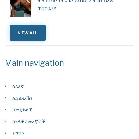
ፕሮግራም
VIEW ALL
Main navigation
ስለእኛ
ኢኒሼቲቭስ
ፕሮጀክቶች
ሰነዶችና መረጃዎች
ያግኙን