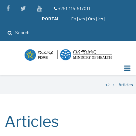
Skip
facebook
twitter
youtube
+251-115-517011
tel
to
PORTAL
En
|
አማ
|
Oro
|
ትግ |
main
content
ፈልግ
Breadcrumb
ቤት
Articles
Articles