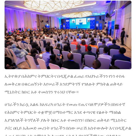
መካሄድ
ጀመረ
ኢትዮጵያ በሕክምና ትምህርትና በዲጂታል ፈጠራ የአህጉራችንን የነገ ተስፋ
ለመቅረጽ በቁርጠኝነት እየሠራች እንደምትገኝ የገለፁት ምክትል ጠቅላይ
ሚኒስትር ክቡር አቶ ተመስገን ጥሩነህ ናቸው።
ሀገራችን ከራሷ አልፋ ከአፍሪካ ሀገራት የመጡ የጤና ባለሞያዎችን በከፍተኛ
የሕክምና ትምህርት ተቋሞቿ በማስተማር እንደ ቀጣናዊ የልቀት ማዕከል
እያገለገለች ትገኛለች ያሉት ክቡር አቶ ተመስገን፣ በክቡር ጠቅላይ ሚኒስትር
ዶ/ር ዐቢይ አሕመድ መሪነት ሀገራችን በሰው ሠራሽ አስተውሎት እና በዲጂታል