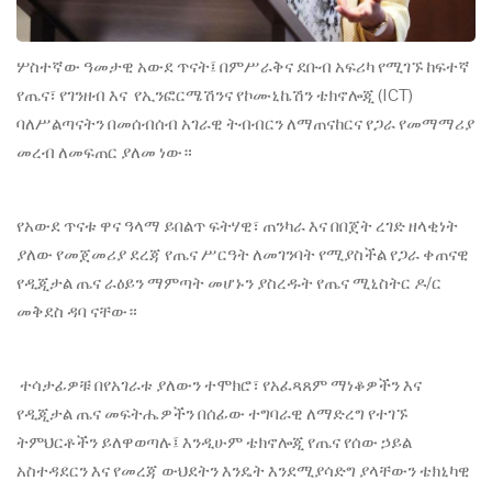
ሦስተኛው ዓመታዊ አውደ ጥናት፤ በምሥራቅና ደቡብ አፍሪካ የሚገኙ ከፍተኛ
የጤና፣ የገንዘብ እና የኢንፎርሜሽንና የኮሙኒኬሽን ቴክኖሎጂ (ICT)
ባለሥልጣናትን በመሰብሰብ አገራዊ ትብብርን ለማጠናከርና የጋራ የመማማሪያ
መረብ ለመፍጠር ያለመ ነው።
የአውደ ጥናቱ ዋና ዓላማ ይበልጥ ፍትሃዊ፣ ጠንካራ እና በበጀት ረገድ ዘላቂነት
ያለው የመጀመሪያ ደረጃ የጤና ሥርዓት ለመገንባት የሚያስችል የጋራ ቀጠናዊ
የዲጂታል ጤና ራዕይን ማምጣት መሆኑን ያስረዱት የጤና ሚኒስትር ዶ/ር
መቅደስ ዳባ ናቸው።
ተሳታፊዎቹ በየአገራቱ ያለውን ተሞክሮ፣ የአፈጻጸም ማነቆዎችን እና
የዲጂታል ጤና መፍትሔዎችን በሰፊው ተግባራዊ ለማድረግ የተገኙ
ትምህርቶችን ይለዋወጣሉ፤ እንዲሁም ቴክኖሎጂ የጤና የሰው ኃይል
አስተዳደርን እና የመረጃ ውህደትን እንዴት እንደሚያሳድግ ያላቸውን ቴክኒካዊ