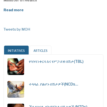
Minister of Health
Read more
Tweets by MOH
INITIATIVES
ARTICLES
የሳንባ ነቀርሳ እና የሥጋ ደዌ በሽታ(TBL)
ተላላፊ ያልሆኑ በሽታዎች(NCDs…
ችላ የተባሉ የትሮፒካል በሽታዎች (NTDs)