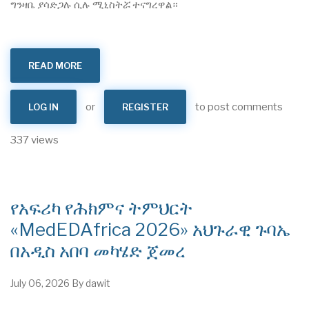
ግንዛቤ ያሳድጋሉ ሲሉ ሚኒስትሯ ተናግረዋል።
READ MORE
ABOUT
"ጠንካራ
የመጀመሪያ
ደረጃ
የጤና
or
to post comments
LOG IN
REGISTER
ክብካቤ
ሥርዓቶችን
ለመገንባት
ዲጂታል
337 views
ጤናን
ጥቅም
ላይ
ማዋል"
በሚል
መሪ
ሃሳብ
የአፍሪካ የሕክምና ትምህርት
ሶስተኛው
የምስራቅ
«MedEDAfrica 2026» አህጉራዊ ጉባኤ
እና
ደቡብ
አፍሪካ
በአዲስ አበባ መካሄድ ጀመረ
ሃገራት
የጤና
መሪዎች
የምክክር
July 06, 2026
By
dawit
መድረክ
በአዲስ
አበባ