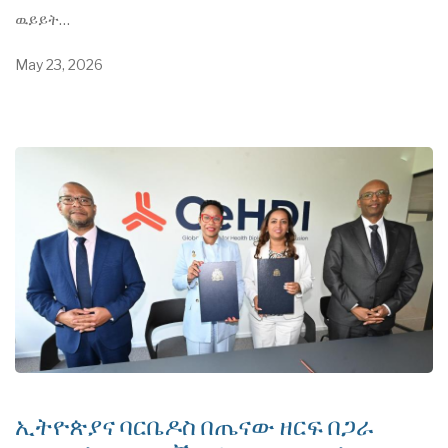
ዉይይት…
May 23, 2026
ኢትዮጵያና ባርቤዶስ በጤናው ዘርፍ በጋራ