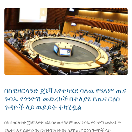
በስዊዘርላንድ ጄኔቫ እየተካሄደ ባለዉ የዓለም ጤና
ጉባኤ የጎንዮሽ መድረኮች በተለያዩ የጤና ርዕሰ
ጉዳዮች ላይ ዉይይት ተካሂዷል
በስዊዘርላንድ ጄኔቫ እየተካሄደ ባለዉ የዓለም ጤና ጉባኤ የጎንዮሽ መድረኮች
የኢትዮጵያ ልዑካን ቡድን በተገኙበት በተለያዩ ጤና ርዕሰ ጉዳዮች ላይ