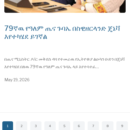
79ኛዉ የዓለም ጤና ጉባኤ በስዊዘርላንድ ጄኔቫ
እየተካሄደ ይገኛል
በጤና ሚኒስትር ዶ/ር መቅደስ ዳባ የተመራዉ የኢትዮጵያ ልዑካን ቡድን በጄኔቫ
እየተካሄደ በለዉ 79ኛዉ የዓለም ጤና ጉባኤ ላይ እየተሳተፈ…
May 19, 2026
Pagination
Current
1
ገጽ
2
ገጽ
3
ገጽ
4
ገጽ
5
ገጽ
6
ገጽ
7
ገጽ
8
ገጽ
9
page