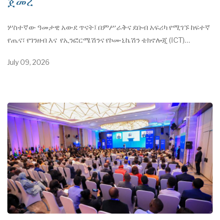
ጀመረ
ሦስተኛው ዓመታዊ አውደ ጥናት፤ በምሥራቅና ደቡብ አፍሪካ የሚገኙ ከፍተኛ
የጤና፣ የገንዘብ እና የኢንፎርሜሽንና የኮሙኒኬሽን ቴክኖሎጂ (ICT)…
July 09, 2026