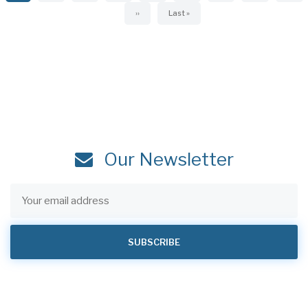
Next
››
Last
Last »
page
page
Our Newsletter