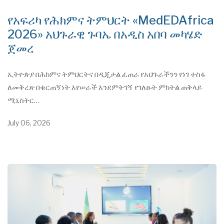
የአፍሪካ የሕክምና ትምህርት «MedEDAfrica
2026» አህጉራዊ ጉባኤ በአዲስ አበባ መካሄድ
ጀመረ
ኢትዮጵያ በሕክምና ትምህርትና በዲጂታል ፈጠራ የአህጉራችንን የነገ ተስፋ
ለመቅረጽ በቁርጠኝነት እየሠራች እንደምትገኝ የገለፁት ምክትል ጠቅላይ
ሚኒስትር…
July 06, 2026