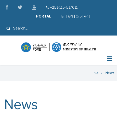
Skip
facebook
twitter
youtube
+251-115-517011
tel
to
PORTAL
En
|
አማ
|
Oro
|
ትግ |
main
content
ፈልግ
Breadcrumb
ቤት
News
News