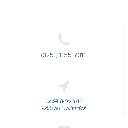
(0251) 115517011
1234 ሱዳን ጎዳና
አዲስ አበባ, ኢትዮጵያ