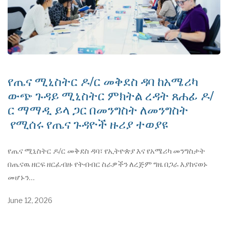
የጤና ሚኒስትር ዶ/ር መቅደስ ዳባ ከአሜሪካ
ውጭ ጉዳይ ሚኒስትር ምክትል ረዳት ጸሐፊ ዶ/
ር ማማዲ ይላ ጋር በመንግስት ለመንግስት
የሚሰሩ የጤና ጉዳዮች ዙሪያ ተወያዩ
የጤና ሚኒስትር ዶ/ር መቅደስ ዳባ፣ የኢትዮጵያ እና የአሜሪካ መንግስታት
በጤናዉ ዘርፍ ዘርፈብዙ የትብብር ስራዎችን ለረጅም ግዜ በጋራ እያከናወኑ
መሆኑን…
June 12, 2026