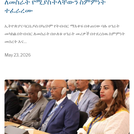
ለመስራት የሚያስችላቸውን ስምምነት
ተፈራረሙ
ኢትዮጵያና ባርቤዶስ በካሪኮም የትብብር ማእቀፍ በቀጠናው ባሉ ሀገራት
መካከል በትብብር ለመስራት በሁለቱ ሀገራት መሪዎች በተደረሰዉ ስምምነት
መሰረት እና…
May 23, 2026