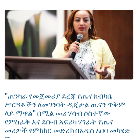
"ጠንካራ የመጀመሪያ ደረጃ የጤና ክብካቤ
ሥርዓቶችን ለመገንባት ዲጂታል ጤናን ጥቅም
ላይ ማዋል" በሚል መሪ ሃሳብ ሶስተኛው
የምስራቅ እና ደቡብ አፍሪካ ሃገራት የጤና
መሪዎች የምክክር መድረክ በአዲስ አበባ መካሄድ