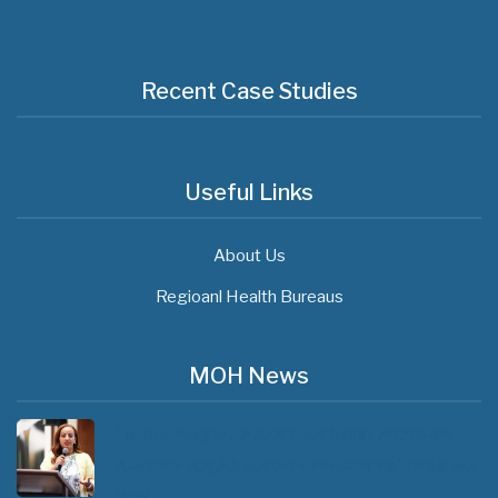
Recent Case Studies
Useful Links
About Us
Regioanl Health Bureaus
MOH News
"ጠንካራ የመጀመሪያ ደረጃ የጤና ክብካቤ ሥርዓቶችን
ለመገንባት ዲጂታል ጤናን ጥቅም ላይ ማዋል" በሚል መሪ
ሃሳብ…