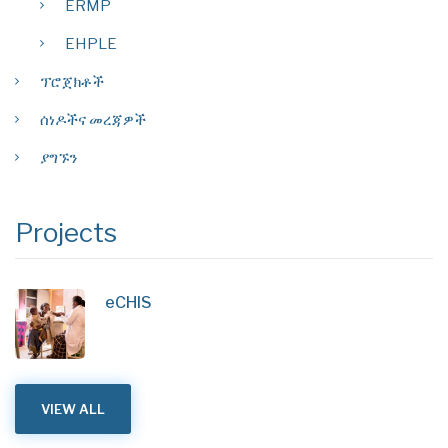
ERMP
EHPLE
ፕሮጀክቶች
ሰነዶችና መረጃዎች
ያግኙን
Projects
eCHIS
VIEW ALL