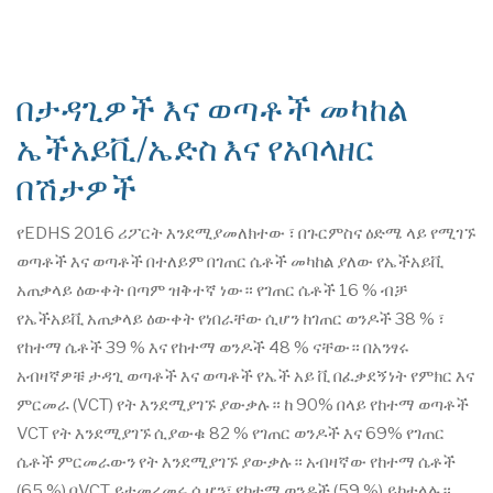
በታዳጊዎች እና ወጣቶች መካከል
ኤችአይቪ/ኤድስ እና የአባላዘር
በሽታዎች
የEDHS 2016 ሪፖርት እንደሚያመለክተው ፣ በጉርምስና ዕድሜ ላይ የሚገኙ
ወጣቶች እና ወጣቶች በተለይም በገጠር ሴቶች መካከል ያለው የኤችአይቪ
አጠቃላይ ዕውቀት በጣም ዝቅተኛ ነው። የገጠር ሴቶች 16 % ብቻ
የኤችአይቪ አጠቃላይ ዕውቀት የነበራቸው ሲሆን ከገጠር ወንዶች 38 % ፣
የከተማ ሴቶች 39 % እና የከተማ ወንዶች 48 % ናቸው። በአንፃሩ
አብዛኛዎቹ ታዳጊ ወጣቶች እና ወጣቶች የኤች አይ ቪ በፈቃደኝነት የምክር እና
ምርመራ (VCT) የት እንደሚያገኙ ያውቃሉ። ከ 90% በላይ የከተማ ወጣቶች
VCT የት እንደሚያገኙ ሲያውቁ 82 % የገጠር ወንዶች እና 69% የገጠር
ሴቶች ምርመራውን የት እንደሚያገኙ ያውቃሉ። አብዛኛው የከተማ ሴቶች
(65 %) በVCT ይተመረመሩ ሲሆን፣ የከተማ ወንዶች (59 %) ይከተላሉ።