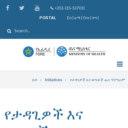
Skip
facebook
twitter
youtube
+251-115-517011
tel
to
PORTAL
En
|
አማ
|
Oro
|
ትግ |
main
content
ፈልግ
Breadcrumb
ቤት
Initiatives
የታዳጊዎች እና ወጣቶች ጤና ፕሮግራም
የታዳጊዎች እና