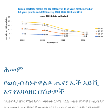
ሕመም
የወሲብ ስነተዋልዶ ጤና፣ ኤች አይ ቪ
እና የአባላዘር በሽታዎች
በኢትዮጵያ በጉርምስና እና በወጣትነት ዕድሜ ክልል ውስጥ ዋነኞቹ የወሲብ እና
የስነ ተዋልዶ ጤና ችግሮች ጥንቃቄ የጎደለው የወሲብ ድርጊቶች ፣ ያለዕድሜ