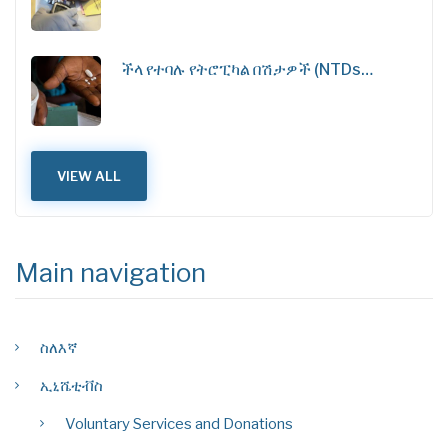
ችላ የተባሉ የትሮፒካል በሽታዎች (NTDs…
VIEW ALL
Main navigation
ስለእኛ
ኢኒሼቲቭስ
Voluntary Services and Donations