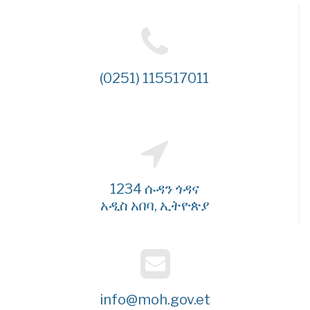
(0251) 115517011
1234 ሱዳን ጎዳና
አዲስ አበባ, ኢትዮጵያ
info@moh.gov.et