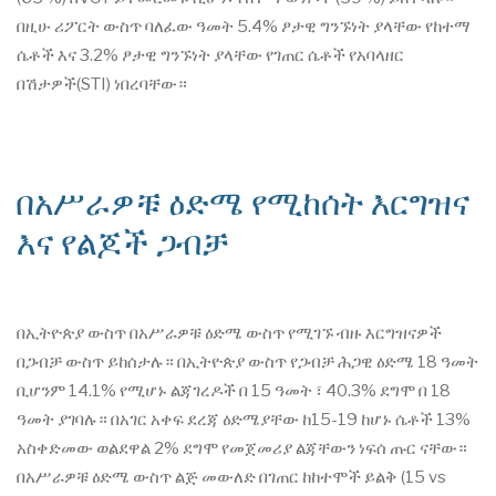
በዚሁ ሪፖርት ውስጥ ባለፈው ዓመት 5.4% ፆታዊ ግንኙነት ያላቸው የከተማ
ሴቶች እና 3.2% ፆታዊ ግንኙነት ያላቸው የገጠር ሴቶች የአባላዘር
በሽታዎች(STI) ነበረባቸው።
በአሥራዎቹ ዕድሜ የሚከሰት እርግዝና
እና የልጆች ጋብቻ
በኢትዮጵያ ውስጥ በአሥራዎቹ ዕድሜ ውስጥ የሚገኙ ብዙ እርግዝናዎች
በጋብቻ ውስጥ ይከሰታሉ። በኢትዮጵያ ውስጥ የጋብቻ ሕጋዊ ዕድሜ 18 ዓመት
ቢሆንም 14.1% የሚሆኑ ልጃገረዶች በ 15 ዓመት ፣ 40.3% ደግሞ በ 18
ዓመት ያገባሉ። በአገር አቀፍ ደረጃ ዕድሜያቸው ከ15-19 ከሆኑ ሴቶች 13%
አስቀድመው ወልደዋል 2% ደግሞ የመጀመሪያ ልጃቸውን ነፍሰ ጡር ናቸው።
በአሥራዎቹ ዕድሜ ውስጥ ልጅ መውለድ በገጠር ከከተሞች ይልቅ (15 vs