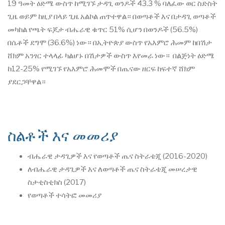
19 ዓመት ዕድሜ ውስጥ ከሚገኙ ታዳጊ ወንዶች 43.3 % ባለፈው ወር ስድስት
ጊዜ ወይም ከዚያ በላይ ጊዜ አልኮል ጠጥተዋል። በወጣቶች እና በታዳጊ ወጣቶች
መካከል የጫት ፍጆታ ብሔራዊ ቁጥር 51% ሲሆን በወንዶች (56.5%)
በሴቶች ደግሞ (36.6%) ነው። በኢትዮጵያ ውስጥ የአእምሮ ሕመም ከበሽታ
ሸክም አንፃር ተላላፊ ካልሆኑ በሽታዎች ውስጥ እየመራ ነው። በልጅነት ዕድሜ
ከ12-25% የሚገኙ የአእምሮ ሕመሞች በጤናው ዘርፍ ከፍተኛ ሸክም
ያደርጋቸዋል።
ስልቶች እና መመሪያ
ብሔራዊ ታዳጊዎች እና የወጣቶች ጤና ስትራቴጂ (2016-2020)
ለብሔራዊ ታዳጊዎች እና ለወጣቶች ጤና ስትራቴጂ መሠረታዊ
ስታቲስቲክስ (2017)
የወጣቶች ተሳትፎ መመሪያ