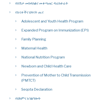
የበሽታ መከላከልና መቆጣጠር ዳሬክቶሬት
የእናቶችና ህፃናት ጤና
Adolescent and Youth Health Program
Expanded Program on Immunization (EPI)
Family Planning
Maternal Health
National Nutrition Program
Newborn and Child Health Care
Prevention of Mother to Child Transmission
(PMTCT)
Seqota Declaration
የህክምና አገልግሎት