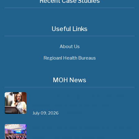
Recent Case Studies
Useful Links
About Us
Regioanl Health Bureaus
MOH News
"ጠንካራ የመጀመሪያ ደረጃ የጤና ክብካቤ ሥርዓቶችን
ለመገንባት ዲጂታል ጤናን ጥቅም ላይ ማዋል"…
July 09, 2026
- 1 comment
የአፍሪካ የሕክምና ትምህርት «MedEDAfrica 2026»
አህጉራዊ ጉባኤ በአዲስ አበባ መካሄድ ጀመረ