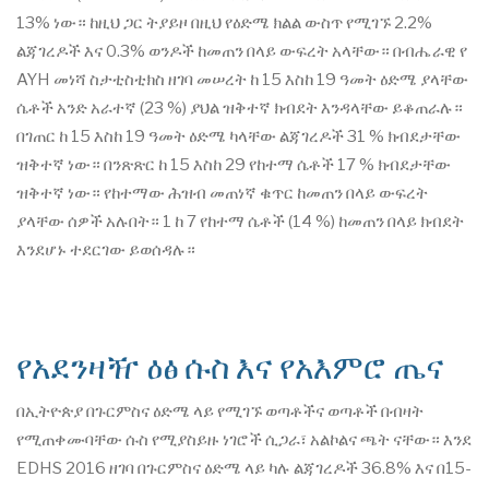
13% ነው። ከዚህ ጋር ትያይዞ በዚህ የዕድሜ ክልል ውስጥ የሚገኙ 2.2%
ልጃገረዶች እና 0.3% ወንዶች ከመጠን በላይ ውፍረት አላቸው። በብሔራዊ የ
AYH መነሻ ስታቲስቲክስ ዘገባ መሠረት ከ 15 እስከ 19 ዓመት ዕድሜ ያላቸው
ሴቶች አንድ አራተኛ (23 %) ያህል ዝቅተኛ ክብደት እንዳላቸው ይቆጠራሉ።
በገጠር ከ 15 እስከ 19 ዓመት ዕድሜ ካላቸው ልጃገረዶች 31 % ክብደታቸው
ዝቅተኛ ነው። በንጽጽር ከ 15 እስከ 29 የከተማ ሴቶች 17 % ክብደታቸው
ዝቅተኛ ነው። የከተማው ሕዝብ መጠነኛ ቁጥር ከመጠን በላይ ውፍረት
ያላቸው ሰዎች አሉበት። 1 ከ 7 የከተማ ሴቶች (14 %) ከመጠን በላይ ክብደት
እንደሆኑ ተደርገው ይወሰዳሉ።
የአደንዛዥ ዕፅ ሱስ እና የአእምሮ ጤና
በኢትዮጵያ በጉርምስና ዕድሜ ላይ የሚገኙ ወጣቶችና ወጣቶች በብዛት
የሚጠቀሙባቸው ሱስ የሚያስይዙ ነገሮች ሲጋራ፣ አልኮልና ጫት ናቸው። እንደ
EDHS 2016 ዘገባ በጉርምስና ዕድሜ ላይ ካሉ ልጃገረዶች 36.8% እና በ15-