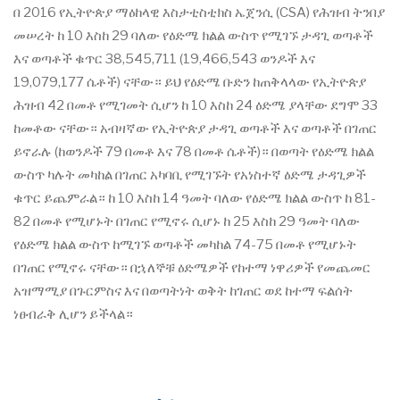
በ 2016 የኢትዮጵያ ማዕከላዊ እስታቲስቲክስ ኤጀንሲ (CSA) የሕዝብ ትንበያ
መሠረት ከ 10 እስከ 29 ባለው የዕድሜ ክልል ውስጥ የሚገኙ ታዳጊ ወጣቶች
እና ወጣቶች ቁጥር 38,545,711 (19,466,543 ወንዶች እና
19,079,177 ሴቶች) ናቸው። ይህ የዕድሜ ቡድን ከጠቅላላው የኢትዮጵያ
ሕዝብ 42 በመቶ የሚገመት ሲሆን ከ 10 እስከ 24 ዕድሜ ያላቸው ደግሞ 33
ከመቶው ናቸው። አብዛኛው የኢትዮጵያ ታዳጊ ወጣቶች እና ወጣቶች በገጠር
ይኖራሉ (ከወንዶች 79 በመቶ እና 78 በመቶ ሴቶች)። በወጣት የዕድሜ ክልል
ውስጥ ካሉት መካከል በገጠር አካባቢ የሚገኙት የአነስተኛ ዕድሜ ታዳጊዎች
ቁጥር ይጨምራል። ከ 10 እስከ 14 ዓመት ባለው የዕድሜ ክልል ውስጥ ከ 81-
82 በመቶ የሚሆኑት በገጠር የሚኖሩ ሲሆኑ ከ 25 እስከ 29 ዓመት ባለው
የዕድሜ ክልል ውስጥ ከሚገኙ ወጣቶች መካከል 74-75 በመቶ የሚሆኑት
በገጠር የሚኖሩ ናቸው። በኋለኞቹ ዕድሜዎች የከተማ ነዋሪዎች የመጨመር
አዝማሚያ በጉርምስና እና በወጣትነት ወቅት ከገጠር ወደ ከተማ ፍልሰት
ነፀብራቅ ሊሆን ይችላል።