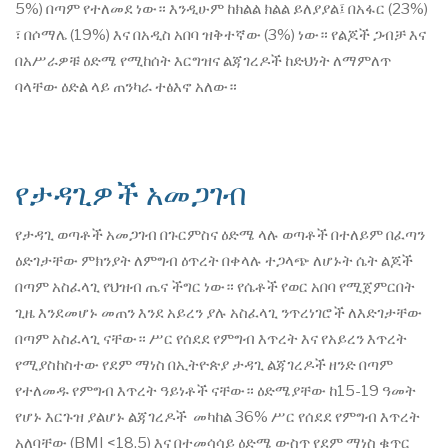
5%) በጣም የተለመደ ነው። እንዲሁም ከክልል ክልል ይለያያል፤ በአፋር (23%)
፣ በሶማሌ (19%) እና በአዲስ አበባ ዝቅተኛው (3%) ነው። የልጆች ጋብቻ እና
በአሥራዎቹ ዕድሜ የሚከሰት እርግዝና ልጃገረዶች ከድህነት ለማምለጥ
ባላቸው ዕድል ላይ ጠንካራ ተፅእኖ አለው።
የታዳጊዎች አመጋገብ
የታዳጊ ወጣቶች አመጋገብ በጉርምስና ዕድሜ ላሉ ወጣቶች በተለይም በፈጣን
ዕድገታቸው ምክንያት ለምግብ ዕጥረት በቀላሉ ተጋላጭ ለሆኑት ሴት ልጆች
በጣም አስፈላጊ የህዝብ ጤና ችግር ነው። የሴቶች የወር አበባ የሚጀምርበት
ጊዜ እንደመሆኑ መጠን እንደ አይረን ያሉ አስፈላጊ ንጥረነገሮች ለእድገታቸው
በጣም አስፈላጊ ናቸው። ሥር የሰደደ የምግብ እጥረት እና የአይረን እጥረት
የሚያስከስተው የደም ማነስ በኢትዮጵያ ታዳጊ ልጃገረዶች ዘንድ በጣም
የተለመዱ የምግብ እጥረት ዓይነቶች ናቸው። ዕድሜያቸው ከ15-19 ዓመት
የሆኑ እርጉዝ ያልሆኑ ልጃገረዶች መካከል 36% ሥር የሰደደ የምግብ እጥረት
አለባቸው (BMI <18.5) እና በተመሳሳይ ዕድሜ ውስጥ የደም ማነስ ቁጥር