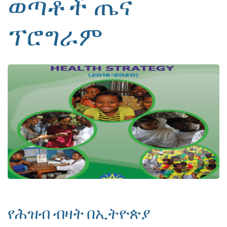
ወጣቶች ጤና
ፕሮግራም
የሕዝብ ብዛት በኢትዮጵያ