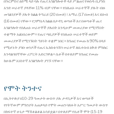
በጉርምስና ዕድሜ ላይ ባሉ የጤና አገልግሎቶች ላይ ሥልጠና የወሰዱ ቢያንስ
አንድ ሠራተኛ ያላቸው 11% ብቻ ናቸው። የሰለጠኑ ሠራተኞች ያሉት ብዙ
መገልገያዎች ያሉት ክልል ትግራይ (20 በመቶ) ፣ አማራ (17 በመቶ) እና ደቡብ
(16 በመቶ) ናቸው። የጋምቤላ ክልል በታዳጊ ወጣቶች እና በወጣቶች ጤና
አገልግሎት የሰለጠኑ ሠራተኞች ያሉበት እንዲሁም መመሪያው የሚገኝበት
ተቋማት አልነበረውም። የጤና ጣቢያዎች የሰለጠኑ ሠራተኞች ወይም
መመሪያዎች የሚገኙበት ዓይነት ተቋም ነበር። ከገጠር የመጡ ከ 90% በላይ
የሚሆኑት ያገቡ ወንዶች የጤና ኤክስቴንሽን ሠራተኛ ለቤተሰብ ዕቅድ ምክክር
እንዳልጎበኛቸው ሪፖርት አድርገዋል። ሴቶች በተለይም ከገጠር የመጡ
ከሁሉም አነስተኛ አገልግሎት ያገኙ ናቸው።
የሞት ትንተና
በኢትዮጵያ በ10-29 ዓመታት ውስጥ ያሉ ታዳጊዎች እና ወጣቶች
የየትኛውም ምክንያት አጠቃላይ የሞት መጠን ባለፉት አሥር ዓመታት ውስጥ
በከፍተኛ ሁኔታ ማሽቆልቆል አሳይቷል። በተለይም የሴቶች ሞት (15-19