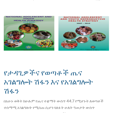
የታዳጊዎችና የወጣቶች ጤና
አገልግሎት ሽፋን እና የአገልግሎት
ሽፋን
በአሁኑ ወቅት ከሁሉም የጤና ተቋማት ውስጥ 44.7 የሚሆኑት ለወጣቶች
ተስማሚ አገልግሎት የሚሰጡ ሲሆን ባለፉት ሁለት ዓመታት ውስጥ