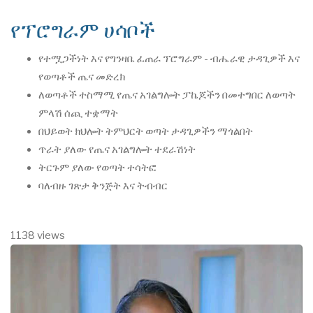
የፕሮግራም ሀሳቦች
የተሟጋችነት እና የግንዛቤ ፈጠራ ፕሮግራም - ብሔራዊ ታዳጊዎች እና
የወጣቶች ጤና መድረክ
ለወጣቶች ተስማሚ የጤና አገልግሎት ፓኬጆችን በመተግበር ለወጣት
ምላሽ ሰጪ ተቋማት
በህይወት ክህሎት ትምህርት ወጣት ታዳጊዎችን ማጎልበት
ጥራት ያለው የጤና አገልግሎት ተደራሽነት
ትርጉም ያለው የወጣት ተሳትፎ
ባለብዙ ገጽታ ቅንጅት እና ትብብር
1138 views