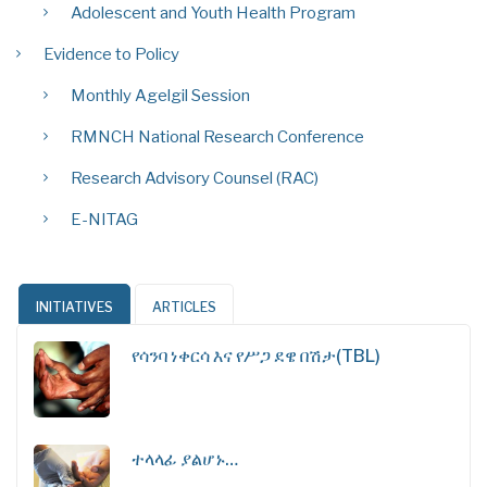
Adolescent and Youth Health Program
Evidence to Policy
Monthly Agelgil Session
RMNCH National Research Conference
Research Advisory Counsel (RAC)
E-NITAG
INITIATIVES
ARTICLES
የሳንባ ነቀርሳ እና የሥጋ ደዌ በሽታ(TBL)
ተላላፊ ያልሆኑ…