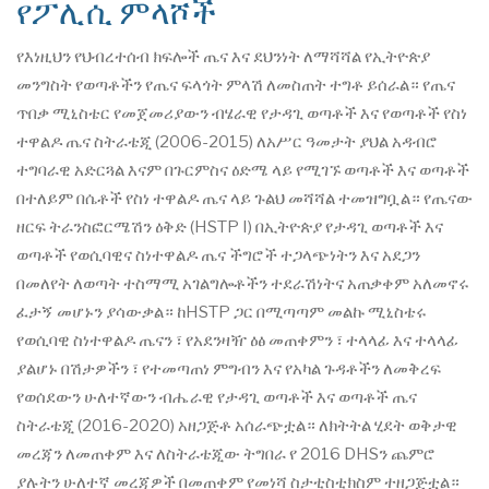
የፖሊሲ ምላሾች
የእነዚህን የህብረተሰብ ክፍሎች ጤና እና ደህንነት ለማሻሻል የኢትዮጵያ
መንግስት የወጣቶችን የጤና ፍላጎት ምላሽ ለመስጠት ተግቶ ይሰራል። የጤና
ጥበቃ ሚኒስቴር የመጀመሪያውን ብሄራዊ የታዳጊ ወጣቶች እና የወጣቶች የስነ
ተዋልዶ ጤና ስትራቴጂ (2006-2015) ለአሥር ዓመታት ያህል አዳብሮ
ተግባራዊ አድርጓል እናም በጉርምስና ዕድሜ ላይ የሚገኙ ወጣቶች እና ወጣቶች
በተለይም በሴቶች የስነ ተዋልዶ ጤና ላይ ጉልህ መሻሻል ተመዝግቧል። የጤናው
ዘርፍ ትራንስፎርሜሽን ዕቅድ (HSTP I) በኢትዮጵያ የታዳጊ ወጣቶች እና
ወጣቶች የወሲባዊና ስነተዋልዶ ጤና ችግሮች ተጋላጭነትን እና አደጋን
በመለየት ለወጣት ተስማሚ አገልግሎቶችን ተደራሽነትና አጠቃቀም አለመኖሩ
ፈታኝ መሆኑን ያሳውቃል። ከHSTP ጋር በሚጣጣም መልኩ ሚኒስቴሩ
የወሲባዊ ስነተዋልዶ ጤናን ፣ የአደንዛዥ ዕፅ መጠቀምን ፣ ተላላፊ እና ተላላፊ
ያልሆኑ በሽታዎችን ፣ የተመጣጠነ ምግብን እና የአካል ጉዳቶችን ለመቅረፍ
የወሰደውን ሁለተኛውን ብሔራዊ የታዳጊ ወጣቶች እና ወጣቶች ጤና
ስትራቴጂ (2016-2020) አዘጋጅቶ አሰራጭቷል። ለክትትል ሂደት ወቅታዊ
መረጃን ለመጠቀም እና ለስትራቴጂው ትግበራ የ 2016 DHSን ጨምሮ
ያሉትን ሁለተኛ መረጃዎች በመጠቀም የመነሻ ስታቲስቲክስም ተዘጋጅቷል።