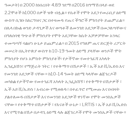
ዓመታት) በ 2000 ከነበረበት 4.89 ገደማ በ2016 ከግማሽ በላይ ወደ
2.2ሞቶች ከ1000 ሰዎች ዝቅ ብሏል። የሴቶች የሞት አደጋ የመራቢያ ዕድሜ
ውስጥ ሲገቡ ከእርግዝና ጋር በተዛመዱ የጤና ችግሮች ምክንያት ይጨምራል።
በሌላ በኩል ወንድ ታዳጊዎች እና ወጣቶች ለመንገድ አደጋዎች በመጋለጣቸውና
በግለሰባዊ ግጭቶች ምክንያት የሞት አደጋቸው ከሴት አቻዎቻቸው አንጻር
ተመጣጣኝ ባልሆነ ሁኔታ ይጨምራል። በ 2015 የዓለም ጤና ድርጅት ሪፖርት
መሠረት በኢትዮጵያ ውስጥ ከ 10-19 ዓመት ዕድሜ ያላቸው ወንዶች ሞት
ምክንያት የሆኑ አምስት ምክንያቶች፡ የታችኛው የመተንፈሻ አካላት
ኢንፌክሽን፣ የማጅራት ገትር ፣ የተቅማጥ በሽታዎች ፣ ኤች አይ ቪ/ኤድስ እና
የመንገድ አደጋዎች ናቸው። ከ10-14 ዓመት ዕድሜ ካላቸው ልጃገረዶች
መካከል የታችኛው የመተንፈሻ አካላት ኢንፌክሽኝ፣ የተቅማጥ በሽታዎች ፣
ኤች አይ ቪ/ኤድስ ፣ አብረው የሚወለዱ፣ በተፈጥሮ የሚመጡ እና በብዛት
ያልተለመዱ በሽታዎች እና የመንገድ አደጋዎች ዋነኛው የሞት መንስኤዎች
ናቸው። የተቅማጥ በሽታዎች ፣ የእናቶች ሁኔታ ፣ LRTIS ፣ ኤች አይ ቪ/ኤድስ
እና የሚጥል በሽታ በታዳጊ ዕድሜ ላሉ ልጃገረዶች የሞት መንስኤዎች ናቸው።