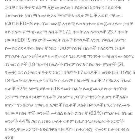
ጋብቻ ፣ በዝቅተኛ ዕድሜ ልጅ መውለድ ፣ ያልታሰበ እርግዝና ፣ ደህንነቱ
ያልተጠበቀ ፅንስ ማስወረድ እና ችግሮቹ እንዲሁም ኤች አይ ቪ ናቸው።
ከ2016 EDHS የተገኘው መረጃ እንደሚያመለክተው በመጀመሪያው ጋብቻ
ላይ ያለው አማካይ ዕድሜ ለሴቶች 17.1 ዓመት እና ለወንዶች 23.7 ዓመት
ነው። በEDHS ዘገባዎች መሠረት ሴቶች ከወንዶች አንፃር የወሲብ ልምድ
የመኖር ዕድላቸው ከፍተኛ ነበር ፣ ይህ ምናልባት በሴቶች ያለዕድሜ ጋብቻ
ምክንያት ሊሆን ይችላል። የመጀመሪያ ጊዜ ፆታዊ ግንኙነት መካከለኛው ዕድሜ
በገጠር ሴቶች (18 ዓመት) ከሌሎች የጉርምስና እና የወጣት ምድቦች (21
ዓመት) ጋር ሲነፃፀር ዝቅተኛ ነበር። በግምት ከ7 ወንዶች 1 ወንድ (13-15%) ከ
18 ዓመት በፊት የጾታ ግንኙነት ሲፈጽም ፣ ከከተማ ሴቶች 27 % እና ከገጠር
ሴቶች 52 % ዕድሜያቸው ከ 18 ዓመት በፊት የመጀመሪያ የጾታ ግንኙነት
ያጋጥማቸዋል። ይህም የሴቶች ያለዕድሜ ጋብቻ ምክንያት ሊሆን ይችላል።
ሆኖም ግን በርካታ የወሲብ አጋሮች ከሴቶች ይልቅ በወንዶች ዘንድ የተለመዱ
ናቸው። ከከተሞች ወንዶች መካከል ሁለት ሦስተኛ (63 %) የሚሆኑት ከገጠር
ወንዶች 44 % ጋር ሲነፃፀሩ ሁለት ወይም ከዚያ በላይ የሕይወት አጋሮች
እንዳሏቸው ሪፖርት አድርገዋል። (የ AYH ስትራቴጂ -የመነሻ ስታቲስቲክስ
ዘገባ)