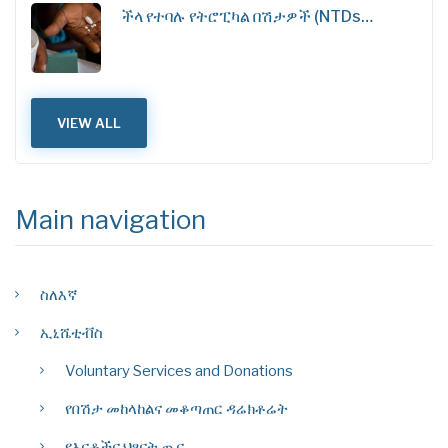
ችላ የተባሉ የትሮፒካል በሽታዎች (NTDs…
VIEW ALL
Main navigation
ስለእኛ
ኢኒሼቲቭስ
Voluntary Services and Donations
የበሽታ መከላከልና መቆጣጠር ዳሬክቶሬት
የእናቶችና ህፃናት ጤና