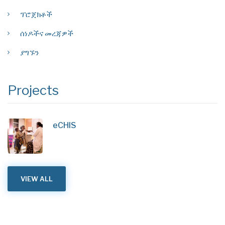
ፕሮጀክቶች
ሰነዶችና መረጃዎች
ያግኙን
Projects
eCHIS
VIEW ALL