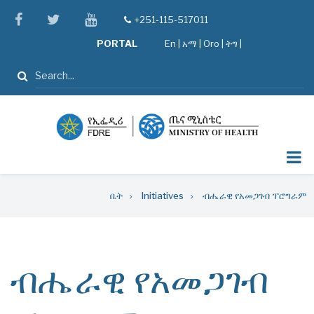
Skip
facebook
twitter
youtube
+251-115-517011
tel
to
PORTAL
En
|
አማ
|
Oro
|
ትግ |
main
content
ፈልግ
Breadcrumb
ቤት
Initiatives
ብሔራዊ የአመጋገብ ፕሮግራም
ብሔራዊ የአመጋገብ