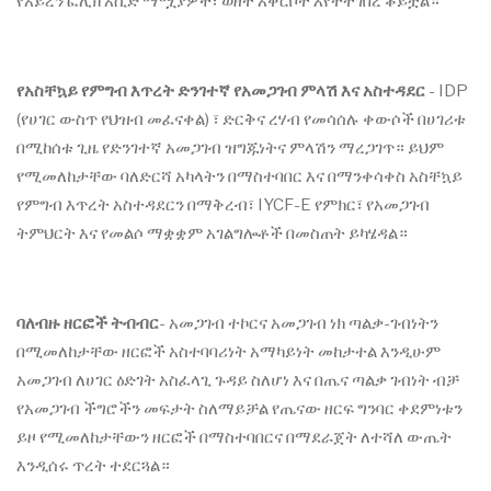
የአይረን ፎሊክ አሲድ ማሟያዎች፣ ወዘተ አቅርቦት እየተተገበረ ቆይቷል።
የአስቸኳይ የምግብ እጥረት ድንገተኛ የአመጋገብ ምላሽ እና አስተዳደር
- IDP
(የሀገር ውስጥ የህዝብ መፈናቀል) ፣ ድርቅና ረሃብ የመሳሰሉ ቀውሶች በሀገሪቱ
በሚከሰቱ ጊዜ የድንገተኛ አመጋገብ ዝግጁነትና ምላሽን ማረጋገጥ። ይህም
የሚመለከታቸው ባለድርሻ አካላትን በማስተባበር እና በማንቀሳቀስ አስቸኳይ
የምግብ እጥረት አስተዳደርን በማቅረብ፣ IYCF-E የምክር፣ የአመጋገብ
ትምህርት እና የመልሶ ማቋቋም አገልግሎቶች በመስጠት ይካሄዳል።
ባለብዙ ዘርፎች ትብብር
- አመጋገብ ተኮርና አመጋገብ ነክ ጣልቃ-ገብነትን
በሚመለከታቸው ዘርፎች አስተባባሪነት አማካይነት መከታተል እንዲሁም
አመጋገብ ለሀገር ዕድገት አስፈላጊ ጉዳይ ስለሆነ እና በጤና ጣልቃ ገብነት ብቻ
የአመጋገብ ችግሮችን መፍታት ስለማይቻል የጤናው ዘርፍ ግንባር ቀደምነቱን
ይዞ የሚመለከታቸውን ዘርፎች በማስተባበርና በማደራጀት ለተሻለ ውጤት
እንዲሰሩ ጥረት ተደርጓል።