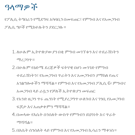
ዓላማዎች
የፖሊሲ ትግበራን የሚደግፍ አካባቢን በመፍጠር፣ የምግብ እና የአመጋገብ
ፖሊሲ ​​ግቦች የሚከተሉትን ያደርጋሉ።
ለሁሉም ኢትዮጵያውያን በቂ ምግብ መገኘቱን እና ተደራሽነትን
ማረጋገጥ።
በሁሉም የዕድሜ ደረጃዎች ፍትሃዊ በሆነ መንገድ የምግብ
ተደራሽነትን፣ የአመጋገብ ጥራትን እና አመጋገብን ያማከለ የጤና
አገልግሎቶችን ማሻሻል። የምግብ እና የአመጋገብ ፖሊሲ ​​6፡ ምግብና
አመጋገብ ላይ ራሷን የቻለች ኢትዮጵያን መፍጠር
የአንድ ዜጋን ጥሩ ጤንነት የሚያረጋግጥ ሁለገብ እና ገንቢ የአመጋገብ
ፍጆታ እና አጠቃቀምን ማሻሻል።
በመላው የእሴት ሰንሰለት ውስጥ የምግብን ደህንነት እና ጥራት
ማሻሻል።
በእሴት ሰንሰለት ላይ የምግብ እና የአመጋገብ ኪሳራን ማቀነስ።