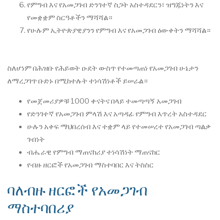
የምግብ እና የአመጋገብ ድንገተኛ ስጋት አስተዳደርን፣ ዝግጁነትን እና
የመቋቋም ስርዓቶችን ማሻሻል።
የሁሉም ኢትዮጵያዊያንን የምግብ እና የአመጋገብ ዕውቀትን ማሻሻል።
ስለሆነም በሕዝቡ የሕይወት ዑደት ውስጥ የተመጣጠነ የአመጋገብ ሁኔታን
ለማረጋገጥ ቡድኑ በሚከተሉት ተነሳሽነቶች ይሠራል።
የመጀመሪያዎቹ 1000 ቀናትና በላይ ተመጣጣኝ አመጋገብ
የድንገተኛ የአመጋገብ ምላሽ እና አጣዳፊ የምግብ እጥረት አስተዳደር
ሁሉን አቀፍ ማህበረሰብ እና ተቋም ላይ የተመሠረተ የአመጋገብ ጣልቃ
ገብነት
ብሔራዊ የምግብ ማጠናከሪያ ተነሳሽነት ማጠናከር
የብዙ ዘርፎች የአመጋገብ ማስተባበር እና ትስስር
ባለብዙ ዘርፎች የአመጋገብ
ማስተባበሪያ