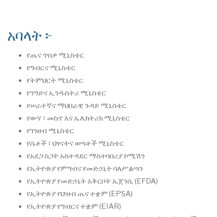
አባላት ፦
የጤና ጥበቃ ሚኒስቴር
የግብርና ሚኒስቴር
የትምህርት ሚኒስቴር
የንግድና ኢንዱስትሪ ሚኒስቴር
የሠራተኛና ማህበራዊ ጉዳይ ሚኒስቴር
የውሃ ፣ መስኖ እና ኤሌክትሪክ ሚኒስቴር
የገንዘብ ሚኒስቴር
የሴቶች ፣ ህፃናትና ወጣቶች ሚኒስቴር
የአደጋ ስጋት አስተዳደር ማስተባበሪያ ኮሚሽን
የኢትዮጵያ የምግብና የመድኃኒት ባለሥልጣን
የኢትዮጵያ የመድኃኒት አቅርቦት ኤጀንሲ (EFDA)
የኢትዮጵያ የህዝብ ጤና ተቋም (EPSA)
የኢትዮጵያ የግብርና ተቋም (EIAR)