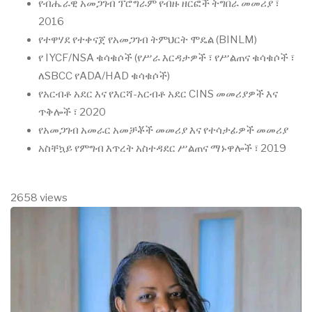
የብሔራዊ አመጋገብ ፕሮግራም የብዙ ዘርፎች ትግበራ መመሪያ ፣
2016
የተዋሃደ የተቀናጀ የአመጋገብ ትምህርት ሞዴል (BINLM)
የ IYCF/NSA ቁሳቁሶች (የሥራ እርዳታዎች ፣ የሥልጠና ቁሳቁሶች ፣
ለSBCC የADA/HAD ቁሳቁሶች)
የአርብቶ አደር እና የእርሻ-አርብቶ አደር CINS መመሪያዎች እና
ጥቅሎች ፣ 2020
የአመጋገብ አመራር አመቻቾች መመሪያ እና የተሳታፊዎች መመሪያ
አስቸኳይ የምግብ እጥረት አስተዳደር ሥልጠና ማኑዋሎች ፣ 2019
2658 views