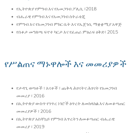
የኢትዮጵያ የምግብ እና የአመጋገብ ፖሊሲ ​​፣2018
ብሔራዊ የምግብ እና የአመጋገብ ስትራቴጂ
የምግብ እና የአመጋገብ ምክር ቤት እና የኤጀንሲ ማቋቋሚያ አዋጅ
የሰቆታ መግለጫ ፍኖተ ካርታ እና የፈጠራ ምዕራፍ ዕቅድ፣ 2015
የሥልጠና ማኑዋሎች እና መመሪያዎች
የታዳጊ ወጣቶች ፣ እናቶች ፣ ጨቅላ ሕፃናትና ሕፃናት የአመጋገብ
መመሪያ ፣ 2016
በኢትዮጵያ ውስጥ የንጥረ ነገሮች ዕጥረት ለመከላከል እና ለመቆጣጠር
መመሪያዎች ፣ 2016
በኢትዮጵያ አስቸኳይ የምግብ እጥረትን ለመቆጣጠር ብሔራዊ
መመሪያ ፣ 2019