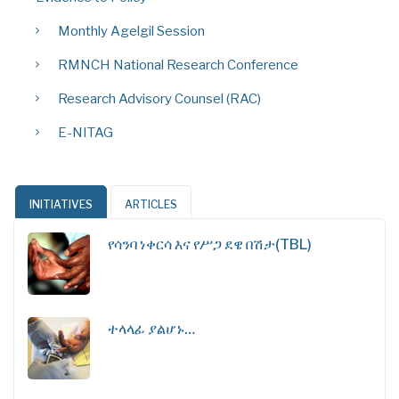
Monthly Agelgil Session
RMNCH National Research Conference
Research Advisory Counsel (RAC)
E-NITAG
INITIATIVES
ARTICLES
የሳንባ ነቀርሳ እና የሥጋ ደዌ በሽታ(TBL)
ተላላፊ ያልሆኑ…