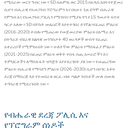
የሚሰራው መርሃ ግብር ነው። SD በሐምሌ ወር 2015 በአዲስ አበባ የተጀመረ
ሲሆን ብሔራዊ የአመጋገብ ፕሮግራምን እና በአሁኑ ጊዜ ደግሞ ብሔራዊ
የምግብ እና የአመጋገብ ፖሊሲን የሚገነባና የሚያፋጥን የ 15 ዓመታት ፍኖተ
ካርታ አለው። SD በሦስት መዕራፎች እየተተገበረ ይገኛል።የፈጠራ ምዕራፍ
(2016-2020) ተብሎ የሚጠራው የመጀመሪያው ምዕራፍ በአማራ እና
በትግራይ ብሄራዊ ክልላዊ መንግስታት 40 ወረዳዎች ውስጥ የፈጠራ
አቀራረቦች የሚሞከሩበት ነው። ሁለተኛው ምዕራፍ የማስፋፊያ ምዕራፍ
(2021-2025) በፈጠራ ምዕራፍ ወቅት ተስፋ ሰጪ አሠራሮችን እና
ትምህርቶችን ለማስፋፋት ዝግጅት እየተደረገበት ያለ ነው። የመጨረሻው
ምዕራፍ ብሔራዊ የማሳደግ ምዕራፍ (2026-2030) ሲሆን በሀገር አቀፍ
ደረጃ በማስረጃ ላይ የተመሰረቱ ዘርፈ-ብዙ ጣልቃ ገብነቶች ሙሉ በሙሉ
ተግባራዊ የሚደረጉበት ነው።
የብሔራዊ ደረጃ ፖሊሲ እና
የፕሮግራም ሰነዶች