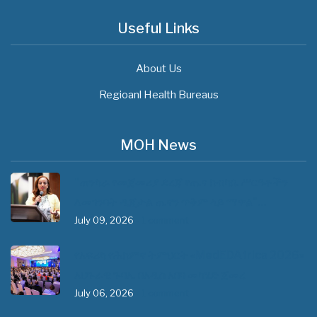
Useful Links
About Us
Regioanl Health Bureaus
MOH News
"ጠንካራ የመጀመሪያ ደረጃ የጤና ክብካቤ ሥርዓቶችን
ለመገንባት ዲጂታል ጤናን ጥቅም ላይ ማዋል"…
July 09, 2026
- 1 comment
የአፍሪካ የሕክምና ትምህርት «MedEDAfrica 2026»
አህጉራዊ ጉባኤ በአዲስ አበባ መካሄድ ጀመረ
July 06, 2026
- 1 comment