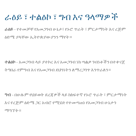
ራዕይ ፣ ተልዕኮ ፣ ግብ እና ዓላማዎች
ራዕይ
- የተመቻቸ የአመጋገብ ሁኔታ፣ የኑሮ ጥራት ፣ ምርታማነት እና ረጅም
ዕድሜ ያላቸው ኢትዮጵያውያንን ማየት።
ተልዕኮ
- አመጋገብ ላይ ያተኮረ እና አመጋገብ ነክ ጣልቃ ገብነቶችን በተቀናጀ
ትግበራ የምግብ እና የአመጋገብ ደህንነትን ለማረጋገጥ እንጥራለን።
ግብ
- በሁሉም የህይወት ደረጃዎች ላይ ከከፍተኛ የኑሮ ጥራት ፣ ምርታማነት
እና የረጅም ዕድሜ ጋር አብሮ የሚሄድ የተመጣጠነ የአመጋገብ ሁኔታን
ማግኘት።