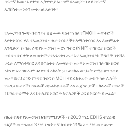
ከፍተኛ ከመሆኑ የተነሳ ኢትዮጵያ አሁንም በአመጋገብ ላይ ከፍተኛ
ኢንቨስትመንቷን መቀጠል አለባት።
የአመጋገብ ጉዳይ ቡድን የተቋቋመው ባልተማከለ የFMOH መዋቅሮች
እየተተገበሩ ያሉ የአመጋገብ ጣልቃ ገብነቶችን ለማስተባበር እና ለመምራት
እንዲሁም በብሔራዊ የአመጋገብ መርሃ ግብር (NNP) ትግበርራ ዘርፎች
ሀብቱን በብቃት ለመጠቀምና የአገሪቱን ጤና እና አመጋገብ ነክ ችግሮች በተሻለ
ሁኔታ ለማስተባበር እና በጥልቀት ለመፍታት ነው። አመጋገብ ባለብዙ ዘርፍ
አካሄድ እና ከሁሉም ባለድርሻ አካላት ጋር ጠንካራ ውህደት የሚፈልግ ጉዳይ
ነው። በዚህ ረገድ የጉዳዩ ቡድን በ MCH ዳይሬክቶሬት ውስጥ ካሉ ሌሎች
የጉዳይ ቡድኖች፣ ከሌሎች ዳይሬክቶሬቶች እና ኤጀንሲዎች ፣ ከሌሎች ዘርፎች
፣ ከግል ተቋማት እና ከተለያዩ አጋሮች እና ለጋሾች ጋር በቅርበት ይሠራል።
በኢትዮጵያ የአመጋገብ አዝማሚያዎች
- በ2019 ሚኒ EDHS ብሄራዊ
የልጆች መቀንጨር 37% ፣ ዝቅተኛ ክብደት 21% እና 7% መቀጨጭ