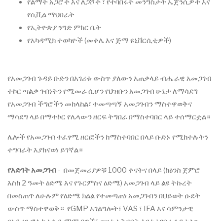
የልማት አጋሮች እና ለጋሾች ፣ የተባበሩት መንግስታት ኤጀንሲዎች እና
የሲቪል ማህበራት
የኢትዮጵያ ንግድ ምክር ቤት
የአካዳሚክ ተወካዮች (መቀሌ እና ጅማ ዩኒቨርሲቲዎች)
የአመጋገብ ጉዳይ ቡድን በአገሪቱ ውስጥ ያለውን አጠቃላይ ብሔራዊ አመጋገብ
ተኮር ጣልቃ ገብነትን የሚመራ ሲሆን የህዝቡን አመጋገብ ሁኔታ ለማሳደግ
የአመጋገብ ችግሮችን መከላከል፣ ተመጣጣኝ አመጋገብን ማስተዋወቅና
ማሳደግ ላይ በማተኮር የሌላውን ዘርፍ ትግበራ በማስተባበር ላይ ተሰማርቷል።
ሌሎች የአመጋገብ ተፈፃሚ ዘርፎችን ከማስተባበር በላይ ቡድኑ የሚከተሉትን
ተግባራት እያከናወነ ይገኛል።
የእድገት አመጋገብ
- በመጀመሪያዎቹ 1000 ቀናትና በላይ (ከፅንስ ጀምሮ
እስከ 2 ዓመት ዕድሜ እና የጉርምስና ዕድሜ) አመጋገብ ላይ ልዩ ትኩረት
በመስጠጥ ለሁሉም የዕድሜ ክልል የተመጣጠነ አመጋገብን በህይወት ዑደት
ውስጥ ማስተዋወቅ። የGMP አገልግሎት፣ VAS ፣ IFA እና ሳምንታዊ