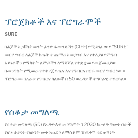
ፕሮጀክቶች እና ፕሮግራሞች
SURE
በልጆች ኢንቨስትመንት ፈንድ ፋውንዴሽን (CIFF) የሚደገፈው የ “SURE”
መርሃ ግብር ለልጆች ከጡት ተጨማሪ አመጋገብ እና የተለያዩ የምግብ
አይነቶችን የማካተት ልምዶችን ለማሻሻል የተቋቋመ የመጀመሪያው
በመንግስት የሚመራ የተቀናጀ የጤና እና የግብርና ዘርፍ መርሃ ግብር ነው።
ፕሮግራሙ በአራቱ የግብርና ክልሎች በ 50 ወረዳዎች ተግባራዊ ተደርጓል።
የሰቆታ መግለጫ
የሰቆታ መግለጫ (SD) የኢትዮጵያ መንግሥት በ 2030 ከሁለት ዓመት በታች
የሆኑ ሕፃናት የዕድገት መቀንጨርን ለማስቆም በከፍተኛ ቁርጠኝነት