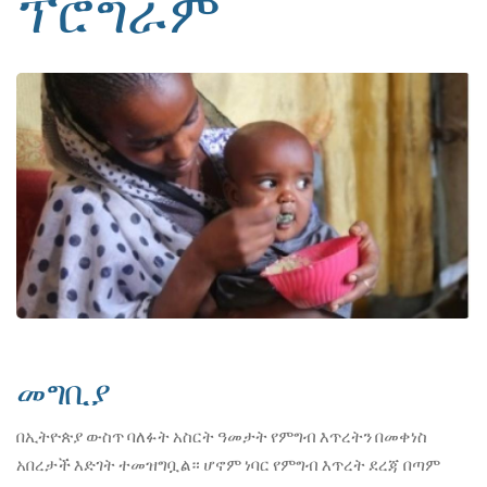
ፕሮግራም
መግቢያ
በኢትዮጵያ ውስጥ ባለፉት አስርት ዓመታት የምግብ እጥረትን በመቀነስ
አበረታች እድገት ተመዝግቧል። ሆኖም ነባር የምግብ እጥረት ደረጃ በጣም