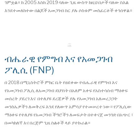
ገምቷል። ከ 2005 እስከ 2019 ባለው ጊዜ ውስጥ ከዚህ በታች ባለው ስእል
እንደተመለከተው በልጆች አመጋገብ ስር ያሉ ሶስቱም መስፈርቶች ቀንሰዋል።
ብሔራዊ የምግብ እና የአመጋገብ
ፖሊሲ (FNP)
በ 2018 በሚኒስትሮች ምክር ቤት የፀደቀው የብሔራዊ የምግብ እና
የአመጋገብ ፖሊሲ ለአመጋገብ ደህንነት በአለም አቀፍ የአስተሳሰብ ማዕቀፍ
መሰረት ያደረገ እና በተለያዩ ደረጃዎች ያሉ የአመጋገብ አለመረጋጋት
መንስኤዎችን ለመቅረፍ እንደ የለውጥ አምሳያ የተመሠረተ ነው። የፖሊሲው
ማዕቀፍ የተለያዩ የአመጋገብ ችግሮችን ለመፍታት በተቀናጀ መንገድ በአጭር ፣
በመካከለኛ እና በረጅም ጊዜ ስልቶች ላይ ያተኩራል።