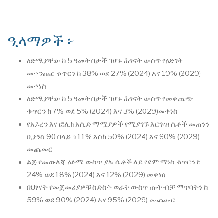
ዒላማዎች ፦
ዕድሜያቸው ከ 5 ዓመት በታች በሆኑ ሕፃናት ውስጥ የዕድገት
መቀንጨር ቁጥርን ከ 38% ወደ 27% (2024) እና 19% (2029)
መቀነስ
ዕድሜያቸው ከ 5 ዓመት በታች በሆኑ ሕፃናት ውስጥ የመቀጨጭ
ቁጥርን ከ 7% ወደ 5% (2024) እና 3% (2029)መቀነስ
የአይረን እና ፎሊክ አሲድ ማሟያዎች የሚያገኙ እርጉዝ ሴቶች መጠንን
ቢያንስ 90 በላይ ከ 11% እስከ 50% (2024) እና 90% (2029)
መጨመር
ልጅ የመውለጃ ዕድሜ ውስጥ ያሉ ሴቶች ላይ የደም ማነስ ቁጥርን ከ
24% ወደ 18% (2024) እና 12% (2029) መቀነስ
በህፃናት የመጀመሪያዎቹ ስድስት ወራት ውስጥ ጡት ብቻ ማጥባትን ከ
59% ወደ 90% (2024) እና 95% (2029) መጨመር