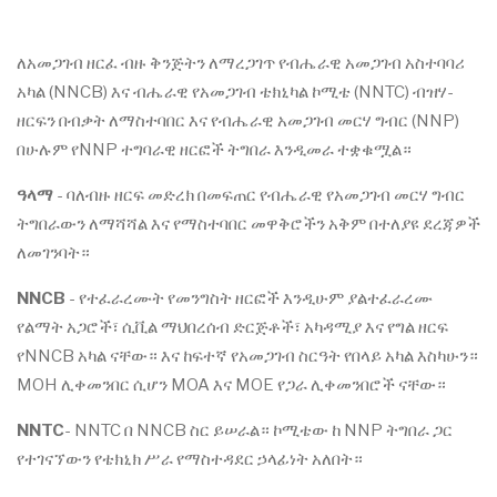
ለአመጋገብ ዘርፈ ብዙ ቅንጅትን ለማረጋገጥ የብሔራዊ አመጋገብ አስተባባሪ
አካል (NNCB) እና ብሔራዊ የአመጋገብ ቴክኒካል ኮሚቴ (NNTC) ብዝሃ-
ዘርፍን በብቃት ለማስተባበር እና የብሔራዊ አመጋገብ መርሃ ግብር (NNP)
በሁሉም የNNP ተግባራዊ ዘርፎች ትግበራ እንዲመራ ተቋቁሟል።
ዓላማ
- ባለብዙ ዘርፍ መድረክ በመፍጠር የብሔራዊ የአመጋገብ መርሃ ግብር
ትግበራውን ለማሻሻል እና የማስተባበር መዋቅሮችን አቅም በተለያዩ ደረጃዎች
ለመገንባት።
NNCB
- የተፈራረሙት የመንግስት ዘርፎች እንዲሁም ያልተፈራረሙ
የልማት አጋሮች፣ ሲቪል ማህበረሰብ ድርጅቶች፣ አካዳሚያ እና የግል ዘርፍ
የNNCB አካል ናቸው። እና ከፍተኛ የአመጋገብ ስርዓት የበላይ አካል እስካሁን።
MOH ሊቀመንበር ሲሆን MOA እና MOE የጋራ ሊቀመንበሮች ናቸው።
NNTC
- NNTC በ NNCB ስር ይሠራል። ኮሚቴው ከ NNP ትግበራ ጋር
የተገናኘውን የቴክኒክ ሥራ የማስተዳደር ኃላፊነት አለበት።