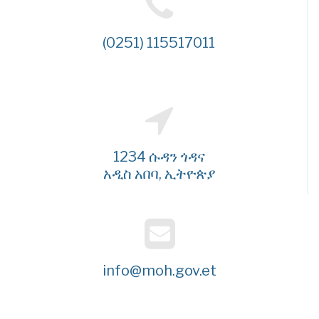
(0251) 115517011
1234 ሱዳን ጎዳና
አዲስ አበባ, ኢትዮጵያ
info@moh.gov.et