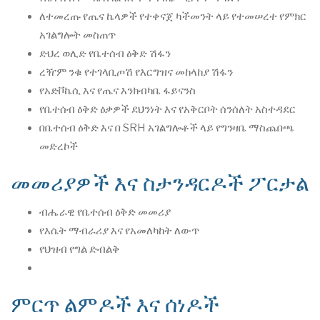
ለተመረጡ የጤና ኬላዎች የተቀናጀ ካችመንት ላይ የተመሠረተ የምክር
አገልግሎት መስጠጥ
ድህረ ወሊድ የቤተሰብ ዕቅድ ሽፋን
ረዥም ንቁ የተገላቢጦሽ የእርግዝና መከላከያ ሽፋን
የአድቮኬሲ እና የጤና እንክብካቤ ፋይናንስ
የቤተሰብ ዕቅድ ዕቃዎች ደህንነት እና የአቅርቦት ሰንሰለት አስተዳደር
በቤተሰብ ዕቅድ እና በ SRH አገልግሎቶች ላይ የግንዛቤ ማስጨበጫ
መድረኮች
መመሪያዎች እና ስታንዳርዶች ፖርታል
ብሔራዊ የቤተሰብ ዕቅድ መመሪያ
የእሴት ማብራሪያ እና የአመለካከት ለውጥ
የህዝብ የግል ድብልቅ
ምርጥ ልምዶች እና ሰነዶች