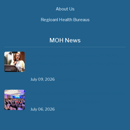
About Us
Regioanl Health Bureaus
MOH News
"ጠንካራ የመጀመሪያ ደረጃ የጤና ክብካቤ ሥርዓቶችን
ለመገንባት ዲጂታል ጤናን ጥቅም ላይ ማዋል" በሚል መሪ
ሃሳብ…
July 09, 2026
- 1 comment
የአፍሪካ የሕክምና ትምህርት «MedEDAfrica 2026»
አህጉራዊ ጉባኤ በአዲስ አበባ መካሄድ ጀመረ
July 06, 2026
- 1 comment