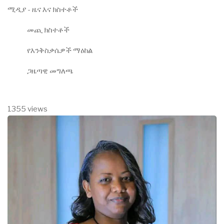
ሚዲያ - ዜና እና ክስተቶች
መጪ ክስተቶች
የእንቅስቃሴዎች ማዕከል
ጋዜጣዊ መግለጫ
1355 views