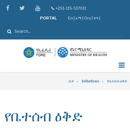
Skip
facebook
twitter
youtube
+251-115-517011
tel
to
PORTAL
En
|
አማ
|
Oro
|
ትግ |
main
content
ፈልግ
Breadcrumb
ቤት
Initiatives
የቤተሰብ ዕቅድ
የቤተሰብ ዕቅድ