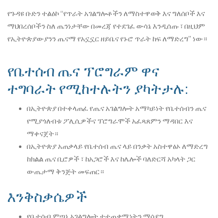
የጉዳዩ ቡድን ተልዕኮ “የጥራት አገልግሎቶችን ለማስተዋወቅ እና ግለሰቦች እና
ማህበረሰቦችን ስለ ጤንነታቸው በመረጃ የተደገፈ ውሳኔ እንዲሰጡ ፣ በዚህም
የኢትዮጵያውያንን ጤናማ የአኗኗር ዘይቤና የኑሮ ጥራት ከፍ ለማድረግ” ነው።
የቤተሰብ ጤና ፕሮግራም ዋና
ተግባራት የሚከተሉትን ያካትታሉ:
በኢትዮጵያ በተቀላጠፈ የጤና አገልግሎት አማካይነት የቤተሰብን ጤና
የሚያጎለብቱ ፖሊሲዎችና ፕሮግራሞች አፈጻጸምን ማዳበር እና
ማቀናጀት።
በኢትዮጵያ አጠቃላይ የቤተሰብ ጤና ላይ በንቃት አስተዋፅኦ ለማድረግ
ከክልል ጤና ቢሮዎች ፣ ከአጋሮች እና ከሌሎች ባለድርሻ አካላት ጋር
ውጤታማ ቅንጅት መፍጠር።
እንቅስቃሴዎች
የቤተሰብ ምጣኔ አገልግሎት ተተጠቃሚነትን ማሳደግ