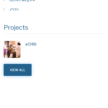
ሰነዶችና መረጃዎች
ያግኙን
Projects
eCHIS
VIEW ALL