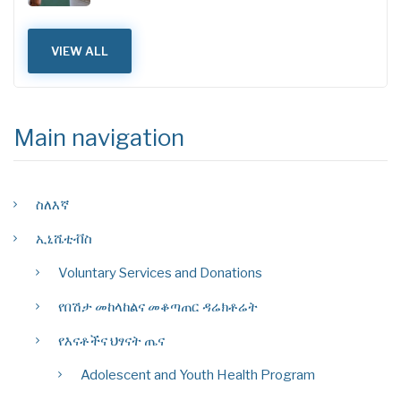
VIEW ALL
Main navigation
ስለእኛ
ኢኒሼቲቭስ
Voluntary Services and Donations
የበሽታ መከላከልና መቆጣጠር ዳሬክቶሬት
የእናቶችና ህፃናት ጤና
Adolescent and Youth Health Program