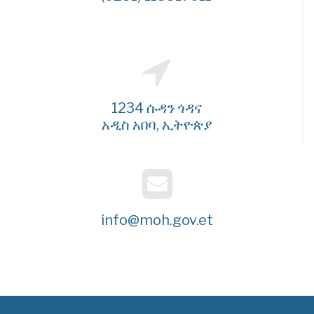
1234 ሱዳን ጎዳና
አዲስ አበባ, ኢትዮጵያ
info@moh.gov.et