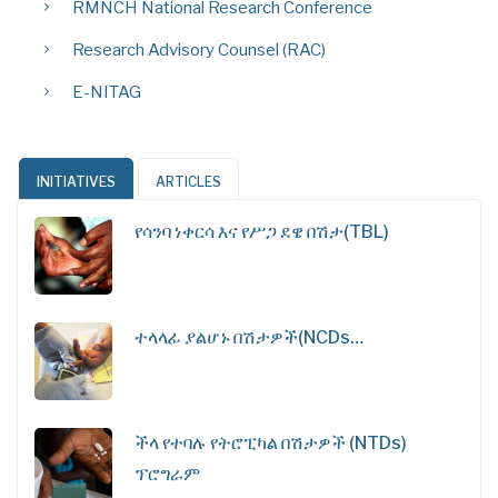
RMNCH National Research Conference
Research Advisory Counsel (RAC)
E-NITAG
INITIATIVES
ARTICLES
የሳንባ ነቀርሳ እና የሥጋ ደዌ በሽታ(TBL)
ተላላፊ ያልሆኑ በሽታዎች(NCDs…
ችላ የተባሉ የትሮፒካል በሽታዎች (NTDs)
ፕሮግራም