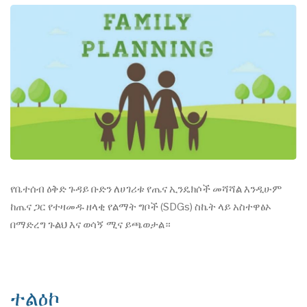
የቤተሰብ ዕቅድ ጉዳይ ቡድን ለሀገሪቱ የጤና ኢንዴክሶች መሻሻል እንዲሁም
ከጤና ጋር የተዛመዱ ዘላቂ የልማት ግቦች (SDGs) ስኬት ላይ አስተዋፅኦ
በማድረግ ጉልህ እና ወሳኝ ሚና ይጫወታል።
ተልዕኮ