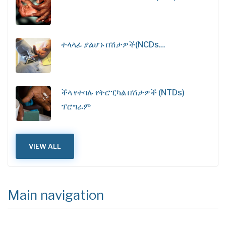
ተላላፊ ያልሆኑ በሽታዎች(NCDs…
ችላ የተባሉ የትሮፒካል በሽታዎች (NTDs)
ፕሮግራም
VIEW ALL
Main navigation