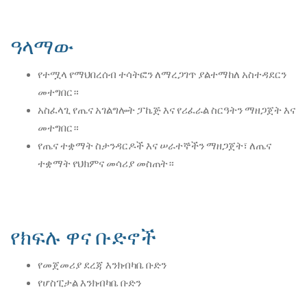
ዓላማው
የተሟላ የማህበረሰብ ተሳትፎን ለማረጋገጥ ያልተማከለ አስተዳደርን
መተግበር።
አስፈላጊ የጤና አገልግሎት ፓኬጅ እና የሪፈራል ስርዓትን ማዘጋጀት እና
መተግበር።
የጤና ተቋማት ስታንዳርዶች እና ሠራተኞችን ማዘጋጀት፣ ለጤና
ተቋማት የህክምና መሳሪያ መስጠት።
የክፍሉ ዋና ቡድኖች
የመጀመሪያ ደረጃ እንክብካቤ ቡድን
የሆስፒታል እንክብካቤ ቡድን