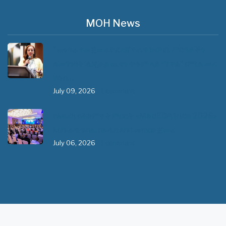
MOH News
"ጠንካራ የመጀመሪያ ደረጃ የጤና ክብካቤ ሥርዓቶችን
ለመገንባት ዲጂታል ጤናን ጥቅም ላይ ማዋል" በሚል መሪ
ሃሳብ…
July 09, 2026
- 1 comment
የአፍሪካ የሕክምና ትምህርት «MedEDAfrica 2026»
አህጉራዊ ጉባኤ በአዲስ አበባ መካሄድ ጀመረ
July 06, 2026
- 1 comment