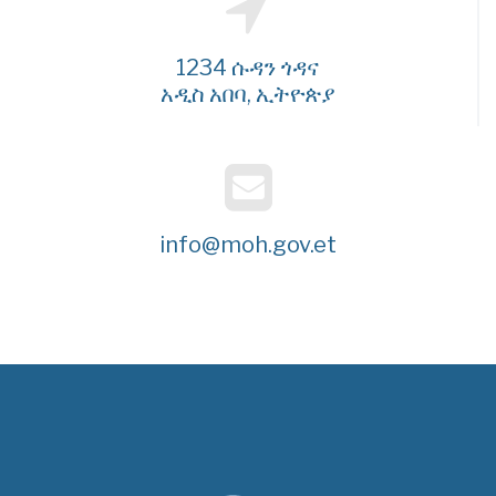
1234 ሱዳን ጎዳና
አዲስ አበባ, ኢትዮጵያ
info@moh.gov.et