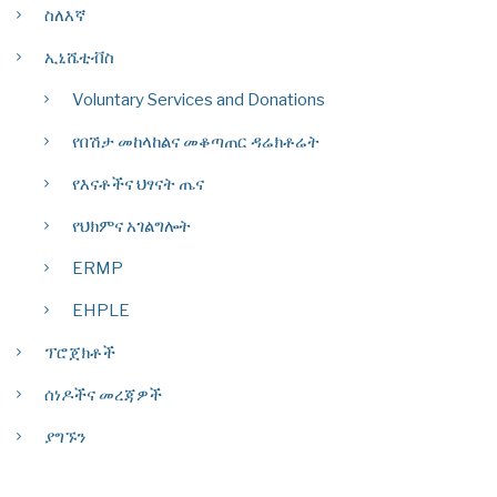
ስለእኛ
ኢኒሼቲቭስ
Voluntary Services and Donations
የበሽታ መከላከልና መቆጣጠር ዳሬክቶሬት
የእናቶችና ህፃናት ጤና
የህክምና አገልግሎት
ERMP
EHPLE
ፕሮጀክቶች
ሰነዶችና መረጃዎች
ያግኙን