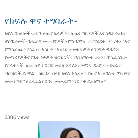
የክፍሉ ዋና ተግባራት-
ክፍሉ በክልሎች ውስጥ ለጤና ኬላዎች ፣ ለጤና ጣቢያዎች እና ለዲስትሪክት
ሆስፒታሎች ብሔራዊ መመዘኛዎችን የማዘጋጀት ፣ የማፅደቅ ፣ የማተም እና
የማሰራጨት ሃላፊነት አለበት። እነዚህ መመዘኛዎች ለግንባታ ዲዛይን፣
የመሣሪያዎችና የቤት ዕቃዎች ዝርዝሮች፣ የአገልግሎት ወሰን ፣ በሚፈለገው
የሰራተኞች ካድሬ ላይ ዝርዝር መረጃ እና ለእያንዳንዱ ደረጃ የመድኃኒት
ዝርዝሮች ይዘዋል። ከዚህም በላይ ክፍሉ አስፈላጊ የጤና አገልግሎት ፓኬጅን
መመዝገብና ለሪፈራል ስርዓት መመሪያን ማርቀቅ ይፈፅማል።
2386 views