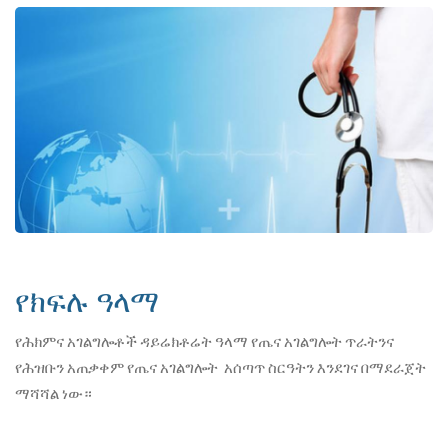
የክፍሉ ዓላማ
የሕክምና አገልግሎቶች ዳይሬክቶሬት ዓላማ የጤና አገልግሎት ጥራትንና
የሕዝቡን አጠቃቀም የጤና አገልግሎት አሰጣጥ ስርዓትን እንደገና በማደራጀት
ማሻሻል ነው።