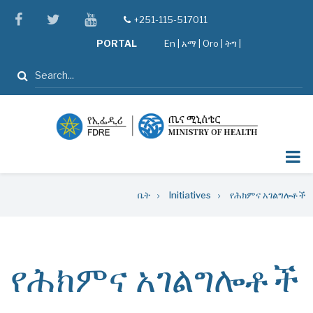
Skip
facebook
twitter
youtube
+251-115-517011
tel
to
PORTAL
En
|
አማ
|
Oro
|
ትግ |
main
content
ፈልግ
Breadcrumb
ቤት
Initiatives
የሕክምና አገልግሎቶች
የሕክምና አገልግሎቶች