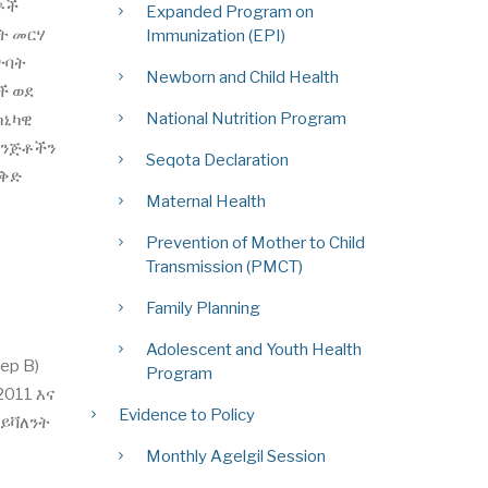
ቶች
Expanded Program on
ት መርሃ
Immunization (EPI)
ትባት
Newborn and Child Health
ች ወደ
National Nutrition Program
ክኒካዊ
 ቅንጅቶችን
Seqota Declaration
ዕቅድ
Maternal Health
Prevention of Mother to Child
Transmission (PMCT)
Family Planning
Adolescent and Youth Health
ep B)
Program
2011 እና
Evidence to Policy
ራይቫለንት
Monthly Agelgil Session