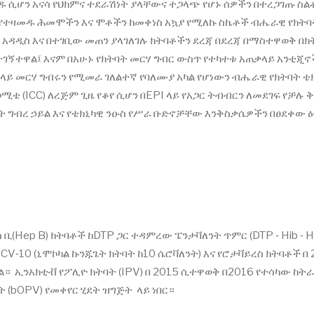
ዱ ሲሆን አናሳ የህክምና ተደራሽነት ያላቸውና ተጋላጭ የሆኑ ሰዎችን በተረጋገጡ ስል
 የተዛመዱ ሕመሞችን እና ሞቶችን ከመቀነስ አኳያ የሚለኩ ስኬቶች ብሔራዊ የክትባ
አዳዲስ እና በተገቢው መጠን ያላገለገሉ ክትባቶችን ደረጃ በደረጃ በማስተዋወቅ በክ
ኝተዋል፤ እናም በአሁኑ የክትባት መርሃ ግብር ውስጥ የተካተቱ አጠቃላይ አንቲጂኖ
ይ ላይ መርሃ ግብሩን የሚመራ ገለልተኛ የባለሙያ አካል የሆነውን ብሔራዊ የክትባት ቴ
ሚቴ (ICC) ለረጅም ጊዜ የቆየ ሲሆን በEPI ላይ የአጋር ትብብርን ለመደገፍ የቻሉ
ት ግብረ ኃይል እና የቴክኒካዊ ንዑስ የሥራ ቡድኖቻቸው እንቅስቃሴዎችን በፀደቀው 
 ቢ(Hep B) ክትባቶች ከDTP ጋር ተዳምረው ፔንታቫለንት ጥምር (DTP ‐ Hib ‐ H
V‐10 (ኒሞኮካል ኩንጁጌት ክትባት ከ10 ሴሮቫለንት) እና የሮታቫይረስ ክትባቶች በ 
። ኢንአክቲቭ የፖሊዮ ክትባት (IPV) በ 2015 ሲተዋወቅ በ2016 የተሳካው ከት
ት (bOPV) የመቀየር ሂደት ዝግጅት ላይ ነበር።