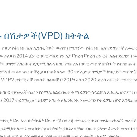
 በሽታዎች(VPD) ክትትል
ትዮጵያ የሕዝብ ጤና ኢንስቲትዩት ውስጥ በሚገኘው የሕዝብ ጤና የድንገተኛ አመራ
ሠራል። ከ 2014 ጀምሮ ሀገር ወለድ የፖሊዮቫይረስ ቫይረስ ሪፖርት አልተደረገም 
ች። ሆኖም አገሪቱ ተደጋጋሚ ከሌላ ሀገር የገቡ እና በሀገር ውስጥ በክትባት የተከሰጡ 
ሽኝ ምላሽ መቆጣጠር ተችሏል። በጠቅላላው 30 የፖሊዮ ታካሚዎች ከነዚህም ውስጥ 2
 የ VDPV ታከሚዎች ከሶስት ክልሎች በ 2019 እስከ 2020 ድረስ ሪፖርት ተደርገዋ
ግበር የጀመረች ሲሆን የሶማሌ ክልል በወቅቱ ማረጋገጥ ስላልቻለ እ.ኤ.አ. ሆኖም ፣ 
ኔ 2017 ተረጋግጧል ፣ ይህም አገሪቱ ለኤንኤንኤን መወገድ የተረጋገጠ ሆኖ እንዲታ
ኪ SIAs እና በክትትል SIAs ደረጃ በደረጃ ተግባራዊ ተደርገዋል። የኩፍኝ ወረር
እንደሚከተለው አመልክተዋል። ክትባት ያልደረሰቸው ብዙ ተጋላጭ ሕፃናት መኖር፣ የ
ትትል የኩፍኝ SIAS የማይደርሳቸው በዕድሜ የገፉ ቡድኖች የኩፍኝ ክትባት።