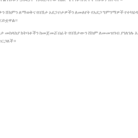
ሽታን ሸክምን ለማወቅና የበሽታ አደጋ ቦታዎችን ለመለየት የአደጋ ግምገማዎች የተካሄዱ
 ረድቷዋል።
ሽታ መከላከያ ክትባቶችን ከመጀመሯ በፊት የበሽታውን ሸክም ለመመዝገብ ያገለገሉ እ
አድርጋለች።