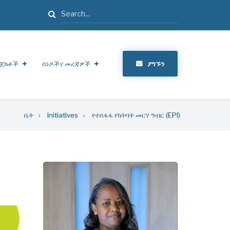
ፈልግ
ጀክቶች
ሰነዶችና መረጃዎች
ያግኙን
ቤት
Initiatives
የተስፋፋ የክትባት መርሃ ግብር (EPI)