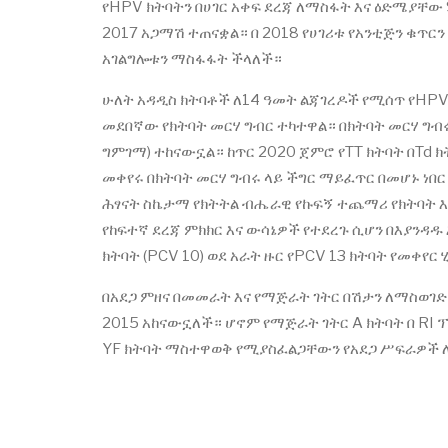
የHPV ክትባትን በሀገር አቀፍ ደረጃ ለማስፋት እና ዕድሜያቸው 
2017 አጋማሽ ተጠናቋል። በ 2018 የሀገሪቱ የአንቲጅን ቁጥርን
አገልግሎቱን ማስፋፋት ችላለች።
ሁለት አዳዲስ ክትባቶች ለ14 ዓመት ልጃገረዶች የሚሰጥ የHPV ክ
መደበኛው የክትባት መርሃ ግብር ተካተዋል። በክትባት መርሃ ግብ
ግምገማ) ተከናውኗል። ከጥር 2020 ጀምሮ የTT ክትባት በTd ክ
መቀየሩ በክትባት መርሃ ግብሩ ላይ ችግር ማይፈጥር በመሆኑ ነበር።
ሕፃናት ስኬታማ የክትትል ብሔራዊ የኩፍኝ ተጨማሪ የክትባት እ
የከፍተኛ ደረጃ ምክክር እና ውሳኔዎች የተደረጉ ሲሆን በእያንዳዱ
ክትባት (PCV 10) ወደ አራት ዙር የPCV 13 ክትባት የመቀየር
በአደጋ ምዘና በመመራት እና የማጅራት ገትር በሽታን ለማስወገድ
2015 አከናውኗለች። ሆኖም የማጅራት ገትር A ክትባት በ RI 
YF ክትባት ማስተዋወቅ የሚያስፈልጋቸውን የአደጋ ሥፍራዎች 