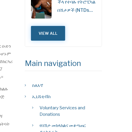
ችላ የተባሉ የትሮፒካል
በሽታዎች (NTDs…
VIEW ALL
ር ቡድን
በመሆኑም
Main navigation
ተሽከርካሪ
7
ል።
ስለእኛ
በክልሉ
ኢኒሼቲቭስ
ወጅ
Voluntary Services and
Donations
ሽኝ
ክትባት
የበሽታ መከላከልና መቆጣጠር
ዳሬክቶሬት