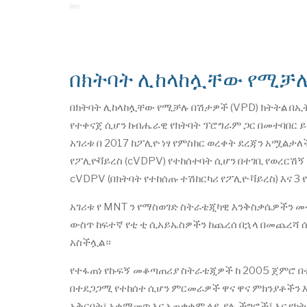
በክትባት ሊከላከሏቸው የሚቻሉ
በክትባት ሊከላከሏቸው የሚቻሉ በሽታዎች (VPD) ክትትል በኢ
የተቀናጀ ሲሆን ከብሔራዊ የክትባት ፕሮግራም ጋር በመተባበር ይ
አገሪቱ በ 2017 ከፖሊዮ ነፃ የምስክር ወረቀት ደረጃን አሟልታለ
የፖሊዮቫይረስ (cVDPV) የተከሰተባት ሲሆን በተገቢ የወረር
cVDPV (በክትባት የተከሰጡ ተሽከርካሪ የፖሊዮ ቫይረስ) እና 3
አገሪቱ የ MNT ን የማስወገድ ስትራቴጂካዊ እንቅስቃሴዎችን መተ
ውስጥ ከፍተኛ የቲ ቲ ሲአይኤስዎችን ከጨረሰ በኋላ በመጨረሻ ሰ
አስችሏል።
የተፋጠነ የኩፍኝ መቆጣጠሪያ ስትራቴጂዎች ከ 2005 ጀምሮ በተተ
በተደጋጋሚ የተከሰተ ሲሆን ምርመራዎች ዋና ዋና ምክንያቶችን 
አቅርቦት፣ አቀማመጥ እና አጠቃቀም ላይ ያሉ ችግሮች፤ እና የክ