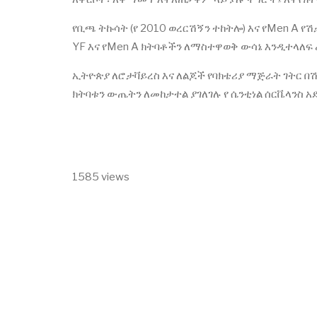
የቢጫ ትኩሳት (የ 2010 ወረርሽኝን ተከትሎ) እና የMen A የ
YF እና የMen A ክትባቶችን ለማስተዋወቅ ውሳኔ እንዲተላለፍ
ኢትዮጵያ ለሮታቫይረስ እና ለልጆች የባክቴሪያ ማጅራት ገትር በ
ክትባቱን ውጤትን ለመከታተል ያገለገሉ የ ሴንቲነል ሰርቬላንስ 
1585 views