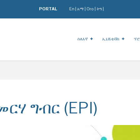
PORTAL
En
|
አማ
|
Oro
|
ትግ |
ስለእኛ
ኢኒሼቲቭስ
ፕሮ
ርሃ ግብር (EPI)