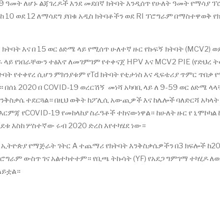
9 ዓመት ለሆኑ ልጃገረዶች እንደ መደበኛ ክትባት እንዲሰጥ የሁለት ዓመት የማሳያ ፕ
 ከ 10 ወደ 12 ለማሳደግ ያበቁ አዲስ ክትባቶችን ወደ RI ፕሮግራም በማስተዋወቅ የ
ትባት እና በ 15 ወር ዕድሜ ላይ የሚሰጥ ሁለተኛ ዙር የኩፍኝ ክትባት (MCV2) ወ
ሩ ላይ የነበራቸውን ተፅእኖ ለመገምገም የተቀናጀ HPV እና MCV2 PIE (የድህረ
ትባት የተቀየረ ሲሆን ምክንያቱም የTd ክትባት የቲታነስ እና ዲፍቴሪያ ጥምር ጥበቃ 
 በሰኔ 2020 በ COVID-19 ወረርሽኝ መነሻ አካባቢ ላይ ለ 9-59 ወር ዕድሜ ላ
ንቅስቃሴ ተደርጓል። በዚህ ወቅት ከፖሊሲ አውጪዎች እና ከሌሎች ባለድርሻ አካላት
 እርምጃ የCOVID-19 የመከላከያ ስራዓቶች ተከናውነዋል። ከሁለት ዙር የ ኒሞኮካል
 ሂደቱ እስከ ሦስተኛው ሩብ 2020 ድረስ እየተካሄደ ነው።
 ኢትዮጵያ የማጅራት ገትር A ተጨማሪ የክትባት እንቅስቃሴዎችን በ3 ክፍሎች ከ20
ፕሮግራም ውስጥ ገና አልተካተተም። የቢጫ ትኩሳት (YF) የአደጋ ግምገማ ተካሂዶ ለወ
ለይቷል።