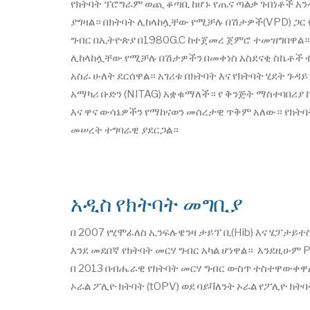
የክትባት ፕሮግራም ወጪ ቆጣቢ ከሆኑ የጤና ጣልቃ ገብነቶች አን
ያግዛል። በክትባት ሊከላከሏቸው የሚቻሉ በሽታዎች(VPD) ጋር
ግብር በኢትዮጵያ በ1980G.C ከተጀመረ ጀምሮ ተመዝግበዋል። 
ሊከላከሏቸው የሚቻሉ በሽታዎችን በመቀነስ አስደናቂ ስኬቶች ተገ
አስራ ሁለት ደርሰዋል። አገሪቱ በክትባት እና የክትባት ሂደት ጉዳ
አማካሪ ቡድን (NITAG) አቋቁማለች። የ ቅንጅት ማስተባበሪያ ኮ
እና ዋና ውሳኔዎችን የማከናወን መሰረታዊ ጥቅም አለው። የክትባ
መሠረት ተግባራዊ ያደርጋል።
አዲስ የክትባት መግቢያ
በ 2007 የሂሞፊለስ ኢንፍሉዌንዛ ታይፕ ቢ(Hib) እና ሄፓታይተስ
እንደ መደበኛ የክትባት መርሃ ግብር አካል ሆነዋል። እንደዚሁም PC
በ 2013 በብሔራዊ የክትባት መርሃ ግብር ውስጥ ተስተዋውቀዋል
ኦራል ፖሊዮ ክትባት (tOPV) ወደ ባይቫለንት ኦራል የፖሊዮ ክትባ