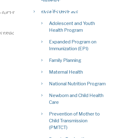
የእናቶችና ህፃናት ጤና
 ሲሆን የ
Adolescent and Youth
Health Program
ና የድህረ
Expanded Program on
Immunization (EPI)
Family Planning
Maternal Health
National Nutrition Program
Newborn and Child Health
Care
Prevention of Mother to
Child Transmission
(PMTCT)