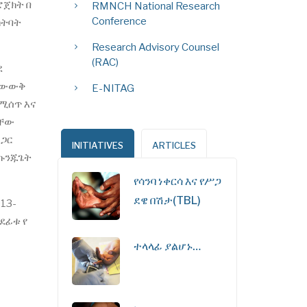
ሮጀክት በ
RMNCH National Research
Conference
ክትባት
Research Advisory Counsel
(RAC)
ደ
 ትውውቅ
E-NITAG
የሚሰጥ እና
ላቸው
 ጋር
INITIATIVES
ARTICLES
 ኩንጁጌት
የሳንባ ነቀርሳ እና የሥጋ
ደዌ በሽታ(TBL)
13-
ደፊቱ የ
ተላላፊ ያልሆኑ…