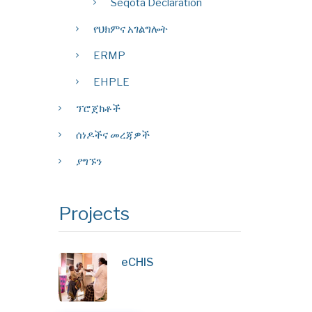
Seqota Declaration
የህክምና አገልግሎት
ERMP
EHPLE
ፕሮጀክቶች
ሰነዶችና መረጃዎች
ያግኙን
Projects
eCHIS