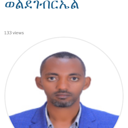
ወልደገብርኤል
133 views