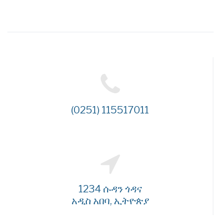
(0251) 115517011
1234 ሱዳን ጎዳና
አዲስ አበባ, ኢትዮጵያ