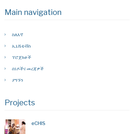
Main navigation
ስለእኛ
ኢኒሼቲቭስ
ፕሮጀክቶች
ሰነዶችና መረጃዎች
ያግኙን
Projects
eCHIS