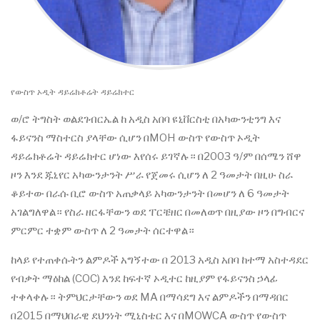
የውስጥ ኦዲት ዳይሬክቶሬት ዳይሬክተር
ወ/ሮ ትግስት ወልደገብርኤል ከ አዲስ አበባ ዩኒቨርስቲ በአካውንቲንግ እና
ፋይናንስ ማስተርስ ያላቸው ሲሆን በMOH ውስጥ የውስጥ ኦዲት
ዳይሬክቶሬት ዳይሬክተር ሆነው እየሰሩ ይገኛሉ። በ2003 ዓ/ም በሰሜን ሸዋ
ዞን እንደ ጁኒየር አካውንታንት ሥራ የጀመሩ ሲሆን ለ 2 ዓመታት በዚሁ ስራ
ቆይተው በራሱ ቢሮ ውስጥ አጠቃላይ አካውንታንት በመሆን ለ 6 ዓመታት
አገልግለዋል። የስራ ዘርፋቸውን ወደ ፐርቼዘር በመለወጥ በዚያው ዞን በግብርና
ምርምር ተቋም ውስጥ ለ 2 ዓመታት ሰርተዋል።
ከላይ የተጠቀሱትን ልምዶች አግኝተው በ 2013 አዲስ አበባ ከተማ አስተዳደር
የብቃት ማዕከል (COC) እንደ ከፍተኛ ኦዲተር ከዚያም የፋይናንስ ኃላፊ
ተቀላቀሉ። ትምህርታቸውን ወደ MA በማሳደግ እና ልምዶችን በማዳበር
በ2015 በማህበራዊ ደህንነት ሚኒስቴር እና በMOWCA ውስጥ የውስጥ