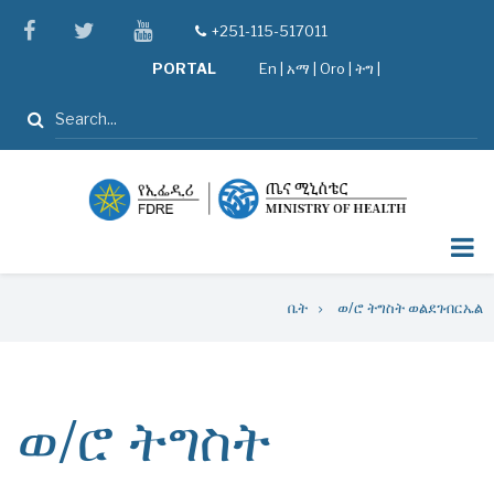
Skip
facebook
twitter
youtube
+251-115-517011
tel
to
PORTAL
En
|
አማ
|
Oro
|
ትግ |
main
content
ፈልግ
Breadcrumb
ቤት
ወ/ሮ ትግስት ወልደገብርኤል
ወ/ሮ ትግስት