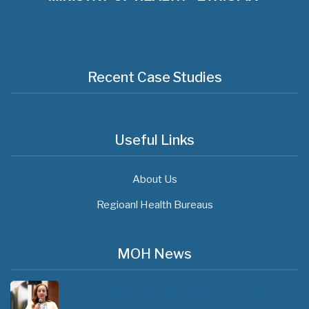
Recent Case Studies
Useful Links
About Us
Regioanl Health Bureaus
MOH News
"ጠንካራ የመጀመሪያ ደረጃ የጤና ክብካቤ ሥርዓቶችን