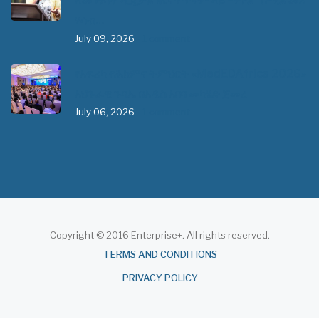
ለመገንባት ዲጂታል ጤናን ጥቅም ላይ ማዋል" በሚል መሪ
ሃሳብ…
July 09, 2026
- 1 comment
የአፍሪካ የሕክምና ትምህርት «MedEDAfrica 2026»
አህጉራዊ ጉባኤ በአዲስ አበባ መካሄድ ጀመረ
July 06, 2026
- 1 comment
Copyright © 2016 Enterprise+. All rights reserved.
About
TERMS AND CONDITIONS
PRIVACY POLICY