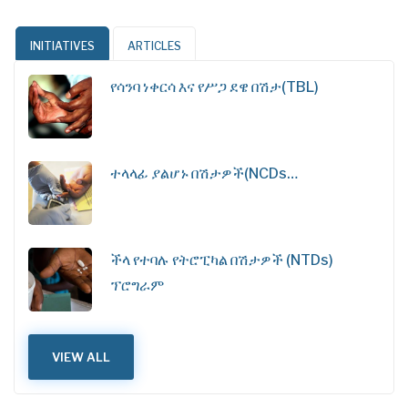
INITIATIVES
ARTICLES
የሳንባ ነቀርሳ እና የሥጋ ደዌ በሽታ(TBL)
ተላላፊ ያልሆኑ በሽታዎች(NCDs…
ችላ የተባሉ የትሮፒካል በሽታዎች (NTDs)
ፕሮግራም
VIEW ALL