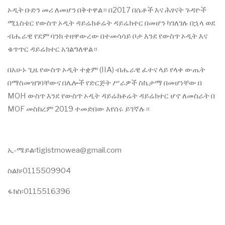
ኦዲት ቡድን መሪ ለመሆን በቅተዋል። በ2017 በሴቶች እና ሕፃናት ጉዳዮች
ሚኒስቴር የውስጥ ኦዲት ዳይሬክቶሬት ዳይሬክተር በመሆን ካገለገሉ በኋላ ወደ
ብሔራዊ የደም ባንክ ተዘዋውረው በተመሳሳይ ቦታ እንደ የውስጥ ኦዲት እና
ቁጥጥር ዳይሬክተር አገልግለዋል።
በአሁኑ ጊዜ የውስጥ ኦዲት ተቋም (IIA) ብሔራዊ ፈተና ላይ የላቀ ውጤት
በማስመዝገባቸውና በሌሎች የድርጅት ሥራዎች ስኬታማ በመሆነቸው በ
MOH ውስጥ እንደ የውስጥ ኦዲት ዳይሬክቶሬት ዳይሬክተር ሆኖ ለመስራት በ
MOF መስከረም 2019 ተመድበው እየሰሩ ይገኛሉ።
ኢ-ሜይል፡tigistmowea@gmail.com
ስልክ፡0115509904
ፋክስ፡0115516396