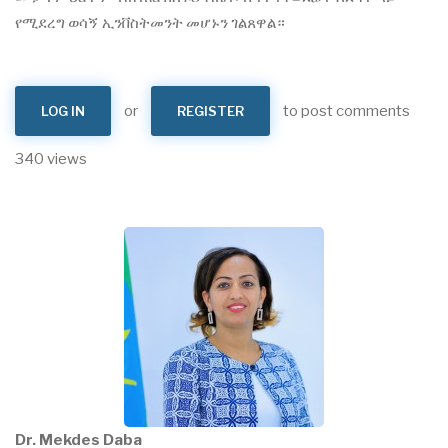
የሚደረግ ወሳኝ ኢንቨስትመንት መሆኑን ገልጸዋል።
or
to post comments
LOG IN
REGISTER
340 views
Dr. Mekdes Daba