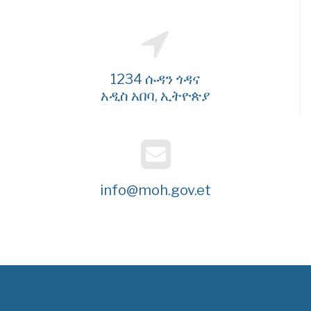
1234 ሱዳን ጎዳና
አዲስ አበባ, ኢትዮጵያ
info@moh.gov.et