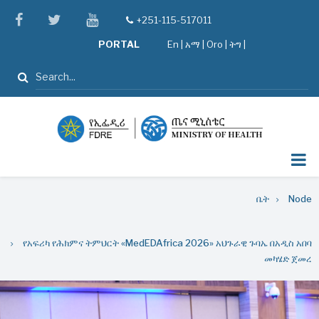
Skip
facebook
twitter
youtube
+251-115-517011
tel
to
PORTAL
En
|
አማ
|
Oro
|
ትግ |
main
content
ፈልግ
Breadcrumb
ቤት
Node
የአፍሪካ የሕክምና ትምህርት «MedEDAfrica 2026» አህጉራዊ ጉባኤ በአዲስ አበባ
መካሄድ ጀመረ