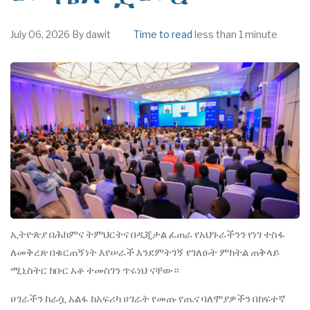
July 06, 2026
By
dawit
Time to read
less than 1 minute
ኢትዮጵያ በሕክምና ትምህርትና በዲጂታል ፈጠራ የአህጉራችንን የነገ ተስፋ
ለመቅረጽ በቁርጠኝነት እየሠራች እንደምትገኝ የገለፁት ምክትል ጠቅላይ
ሚኒስትር ክቡር አቶ ተመስገን ጥሩነህ ናቸው።
ሀገራችን ከራሷ አልፋ ከአፍሪካ ሀገራት የመጡ የጤና ባለሞያዎችን በከፍተኛ