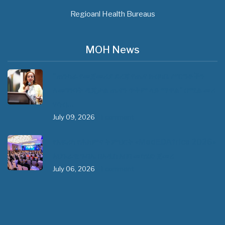
Regioanl Health Bureaus
MOH News
"ጠንካራ የመጀመሪያ ደረጃ የጤና ክብካቤ ሥርዓቶችን
ለመገንባት ዲጂታል ጤናን ጥቅም ላይ ማዋል" በሚል መሪ
ሃሳብ…
July 09, 2026
- 1 comment
የአፍሪካ የሕክምና ትምህርት «MedEDAfrica 2026»
አህጉራዊ ጉባኤ በአዲስ አበባ መካሄድ ጀመረ
July 06, 2026
- 1 comment