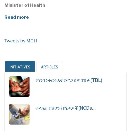
Minister of Health
Read more
Tweets by MOH
INITIATIVES
ARTICLES
የሳንባ ነቀርሳ እና የሥጋ ደዌ በሽታ(TBL)
ተላላፊ ያልሆኑ በሽታዎች(NCDs…