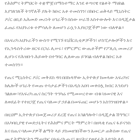
የሕክምና ትምህርት ተቋሞቿ በማስተማር እንደ ቀጣናዊ የልቀት ማዕከል
እያገለገለች ትገኛለች ያሉት ክቡር አቶ ተመስገን፣ በክቡር ጠቅላይ ሚኒስትር
ዶ/ር ዐቢይ አሕመድ መሪነት ሀገራችን በሰው ሠራሽ አስተውሎት እና በዲጂታል
ፈጠራ የአህጉሪቱ ተምሳሌት ለመሆን ራሷን እያዘጋጀችም ነው ብለዋል።
በአፍሪካ አህጉራችን ውስጥ የሚገኙ ዩኒቨርሲቲዎቻችን፣ ሆስፒታሎቻችን እና
የኢንዱስትሪው ዘርፍ በጋራ ሊሠሩ፣ የምርምር ውጤቶችም የፖሊሲ መመሪያ
ሊሆኑና የሕዝቡን ሕይወት በተግባር ሊለውጡ ይገባል ብለዋል ክቡር አቶ
ተመስገን።
የጤና ሚኒስትር ዶ/ር መቅደስ ዳባ በበኩላቸው ኢትዮጵያ ከመላው አፍሪካና
ከሌሎች ሀገራት የመጡ ተሳታፊዎችን በአዲስ አበባ መቀበሏ ክብር እንደሆነ
ገልጸው፣የአፍሪካ ጤና ስርዓት ጥንካሬ የሚመሠረተው ብቁ፣ዘመናዊ እና
ለወደፊት የተዘጋጀ የጤና ባለሙያ ኃይል በመፍጠር መሆኑን አስገንዝበዋል።
በዚህም ኢትዮጵያ በመጀመሪያ ደረጃ የጤና አገልግሎት፣ በዲጂታል ሽግግር፣
በአካባቢያዊ የመድኃኒትና የሕክምና ምርት ማምረት፣ በዘላቂ የጤና ፋይናንስ
እና በጤና ባለሙያዎች ልማት ላይ ያስመዘገበችውን እመርታ ጠቅሰው የጤና
ሙያ ትምህርትን ማጠናከር በአፍሪካ ጤና፣ ጽናትና የወደፊት እድገት ላይ