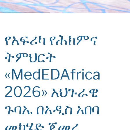
የአፍሪካ የሕክምና
ትምህርት
«MedEDAfrica
2026» አህጉራዊ
ጉባኤ በአዲስ አበባ
መካሄድ ጀመረ