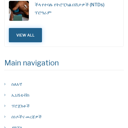
ችላ የተባሉ የትሮፒካል በሽታዎች (NTDs)
ፕሮግራም
VIEW ALL
Main navigation
ስለእኛ
ኢኒሼቲቭስ
ፕሮጀክቶች
ሰነዶችና መረጃዎች
ያግኙን