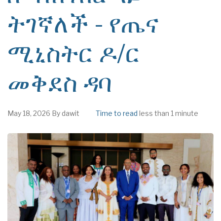
ትገኛለች - የጤና
ሚኒስትር ዶ/ር
መቅደስ ዳባ
May 18, 2026
By
dawit
Time to read
less than 1 minute