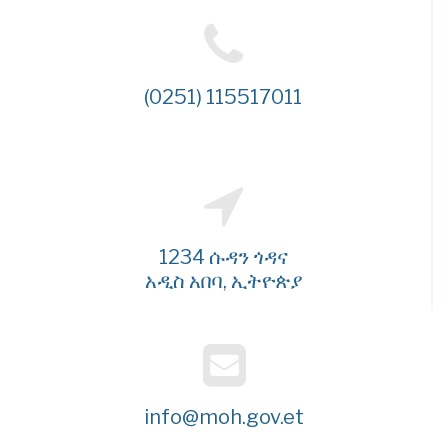
(0251) 115517011
1234 ሱዳን ጎዳና
አዲስ አበባ, ኢትዮጵያ
info@moh.gov.et