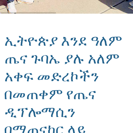
ኢትዮጵያ እንደ ዓለም
ጤና ጉባኤ ያሉ አለም
አቀፍ መድረኮችን
በመጠቀም የጤና
ዲፕሎማሲን
በማጠናከር ላይ