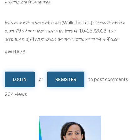
እንደሚደረግበት ይጠበቃል።
ከጉኤዉ ቀደም ብለዉ የዎክ ዘ ቶክ (Walk the Talk) ፕሮግራም የተካሄደ
ሲሆን 79 ነኛው የዓለም ጤና ጉባኤ ከግንቦት 10-15 /2018 ዓ.ም
በስዊዘርላድ ጄኔቫ እንደሚካሄድ ከወጣዉ ፕሮግራም ማወቅ ተችሏል።
#WHA79
or
to post comments
LOG IN
REGISTER
264 views