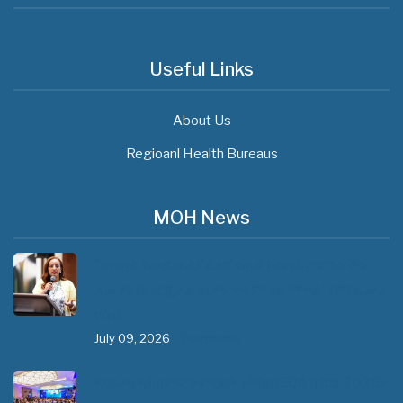
Useful Links
About Us
Regioanl Health Bureaus
MOH News
"ጠንካራ የመጀመሪያ ደረጃ የጤና ክብካቤ ሥርዓቶችን
ለመገንባት ዲጂታል ጤናን ጥቅም ላይ ማዋል" በሚል መሪ
ሃሳብ…
July 09, 2026
- 1 comment
የአፍሪካ የሕክምና ትምህርት «MedEDAfrica 2026»