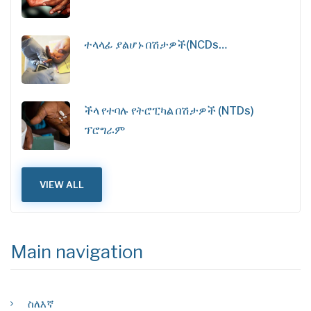
ተላላፊ ያልሆኑ በሽታዎች(NCDs…
ችላ የተባሉ የትሮፒካል በሽታዎች (NTDs)
ፕሮግራም
VIEW ALL
Main navigation
ስለእኛ