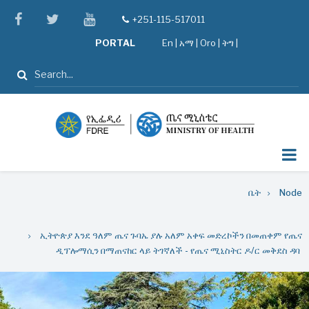
Skip
facebook
twitter
youtube
+251-115-517011
tel
to
PORTAL
En
|
አማ
|
Oro
|
ትግ |
main
content
ፈልግ
Breadcrumb
ቤት
Node
ኢትዮጵያ እንደ ዓለም ጤና ጉባኤ ያሉ አለም አቀፍ መድረኮችን በመጠቀም የጤና
ዲፕሎማሲን በማጠናከር ላይ ትገኛለች - የጤና ሚኒስትር ዶ/ር መቅደስ ዳባ