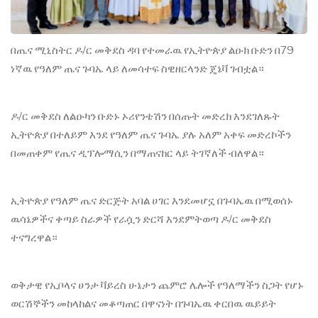
በጤና ሚኒስትር ዶ/ር መቅደስ ዳባ የተመራዉ የኢትዮጵያ ልዑክ ቡድን በ79
ነኛዉ የዓለም ጤና ጉባኤ ላይ ለመሳተፍ ስዊዘርላንድ ጄኔቫ ገብቷል።
ዶ/ር መቅደስ ለልዑካን ቡድኑ ኦሪየንቴሽን በሰጡት መድረክ እንደገለጹት
ኢትዮጵያ በተለይም እንደ የዓለም ጤና ጉባኤ ያሉ አለም አቀፍ መድረኮችን
በመጠቀም የጤና ዲፕሎማሲን በማጠናከር ላይ ትገኛለች ብለዋል።
ኢትዮጵያ የዓለም ጤና ድርጅት አባል ሀገር እንደመሆኗ በጉባኤዉ በሚወሰኑ
ዉሳኔዎችና ቀጣይ ስራዎች የራሷን ድርሻ እንደምትወጣ ዶ/ር መቅደስ
ተናግረዋል።
ወቅታዊ የኢቦላና ሀንታ ቫይረስ ሁኔታን ጨምሮ ሌሎች የዓለማችን ስጋት የሆኑ
ወርሽኞችን መከላከልና መቆጣጠር በዋናነት በጉባኤዉ ቀርበዉ ዉይይት