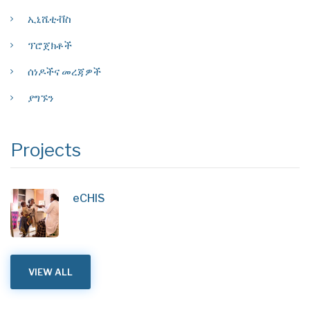
ኢኒሼቲቭስ
ፕሮጀክቶች
ሰነዶችና መረጃዎች
ያግኙን
Projects
eCHIS
VIEW ALL