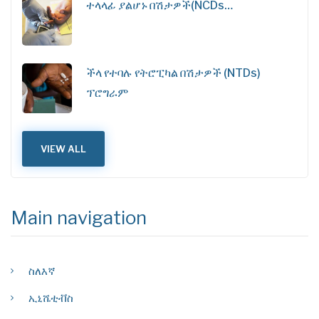
ተላላፊ ያልሆኑ በሽታዎች(NCDs…
ችላ የተባሉ የትሮፒካል በሽታዎች (NTDs)
ፕሮግራም
VIEW ALL
Main navigation
ስለእኛ
ኢኒሼቲቭስ