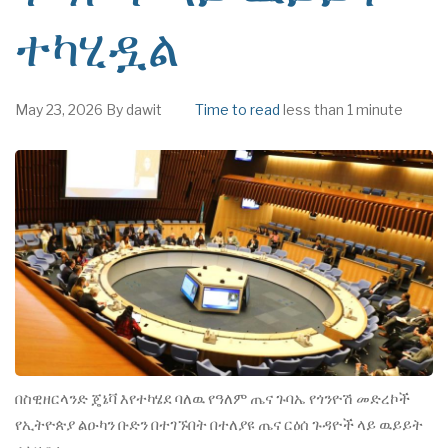
ተካሂዷል
May 23, 2026
By
dawit
Time to read
less than 1 minute
በስዊዘርላንድ ጄኔቫ እየተካሄደ ባለዉ የዓለም ጤና ጉባኤ የጎንዮሽ መድረኮች
የኢትዮጵያ ልዑካን ቡድን በተገኙበት በተለያዩ ጤና ርዕሰ ጉዳዮች ላይ ዉይይት