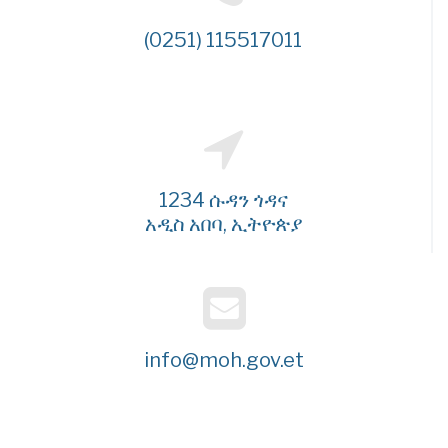
(0251) 115517011
1234 ሱዳን ጎዳና
አዲስ አበባ, ኢትዮጵያ
info@moh.gov.et