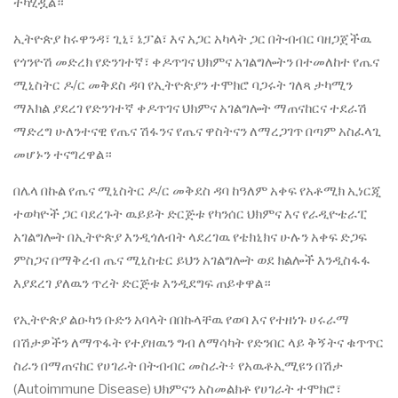
ተካሂዷል።
ኢትዮጵያ ከሩዋንዳ፣ ጊኒ፣ ኔፓል፣ እና አጋር አካላት ጋር በትብብር ባዘጋጀችዉ
የጎንዮሽ መድረክ የድንገተኛ፣ ቀዶጥገና ህክምና አገልግሎትን በተመለከተ የጤና
ሚኒስትር ዶ/ር መቅደስ ዳባ የኢትዮጵያን ተሞክሮ ባጋሩት ገለጻ ታካሚን
ማእክል ያደረገ የድንገተኛ ቀዶጥገና ህክምና አገልግሎት ማጠናከርና ተደራሽ
ማድረግ ሁለንተናዊ የጤና ሽፋንና የጤና ዋስትናን ለማረጋገጥ በጣም አስፈላጊ
መሆኑን ተናግረዋል።
በሌላ በኩል የጤና ሚኒስትር ዶ/ር መቅደስ ዳባ ከዓለም አቀፍ የአቶሚክ ኢነርጂ
ተወካዮች ጋር ባደረጉት ዉይይት ድርጅቱ የካንሰር ህክምና እና የራዲዮቴራፒ
አገልግሎት በኢትዮጵያ እንዲጎለብት ላደረገዉ የቴክኒክና ሁሉን አቀፍ ድጋፍ
ምስጋና በማቅረብ ጤና ሚኒስቴር ይህን አገልግሎት ወደ ክልሎች እንዲስፋፋ
እያደረገ ያለዉን ጥረት ድርጅቱ እንዲደግፍ ጠይቀዋል።
የኢትዮጵያ ልዑካን ቡድን አባላት በበኩላቸዉ የወባ እና የተዘነጉ ሀሩራማ
በሽታዎችን ለማጥፋት የተያዘዉን ግብ ለማሳካት የድንበር ላይ ቅኝትና ቁጥጥር
ስራን በማጠናከር የሀገራት በትብብር መስራት፥ የአዉቶኢሚዩን በሽታ
(Autoimmune Disease) ህክምናን አስመልክቶ የሀገራት ተሞክሮ፣