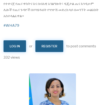
የተቀናጀ የጤና ዋስትና እና ሰብአዊ አገልግሎት፣ ዲጂታል ጤና እንዲሁም
ሌሎች የጤና ጉዳዮች በተካሄዱበት የጎንዮሽ መድረክ ላይ በመገኘት መልእክት
አስተላልፈዋል።
#WHA79
or
to post comments
LOG IN
REGISTER
332 views