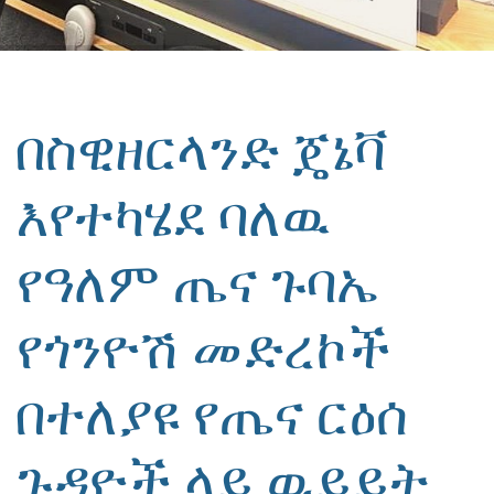
በስዊዘርላንድ ጄኔቫ
እየተካሄደ ባለዉ
የዓለም ጤና ጉባኤ
የጎንዮሽ መድረኮች
በተለያዩ የጤና ርዕሰ
ጉዳዮች ላይ ዉይይት