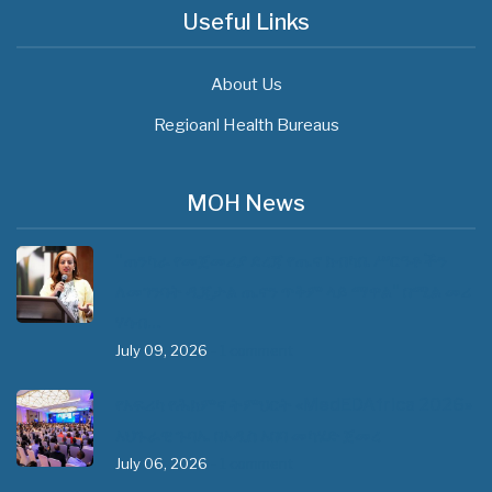
Useful Links
About Us
Regioanl Health Bureaus
MOH News
"ጠንካራ የመጀመሪያ ደረጃ የጤና ክብካቤ ሥርዓቶችን
ለመገንባት ዲጂታል ጤናን ጥቅም ላይ ማዋል" በሚል መሪ
ሃሳብ…
July 09, 2026
- 1 comment
የአፍሪካ የሕክምና ትምህርት «MedEDAfrica 2026»
አህጉራዊ ጉባኤ በአዲስ አበባ መካሄድ ጀመረ
July 06, 2026
- 1 comment