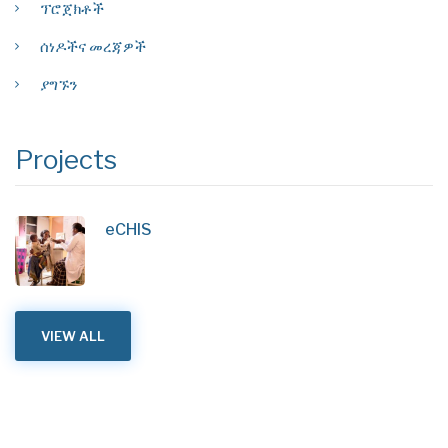
ፕሮጀክቶች
ሰነዶችና መረጃዎች
ያግኙን
Projects
eCHIS
VIEW ALL