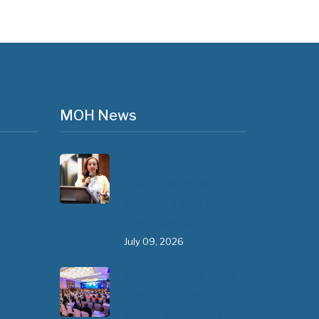
MOH News
"ጠንካራ የመጀመሪያ ደረጃ
የጤና ክብካቤ ሥርዓቶችን
ለመገንባት ዲጂታል ጤናን
ጥቅም ላይ ማዋል"…
July 09, 2026
- 1 comment
የአፍሪካ የሕክምና ትምህርት
«MedEDAfrica 2026»
አህጉራዊ ጉባኤ በአዲስ አበባ