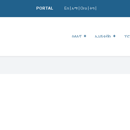
PORTAL
En
|
አማ
|
Oro
|
ትግ |
ስለእኛ
ኢኒሼቲቭስ
ፕሮ