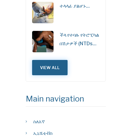
ተላላፊ ያልሆኑ…
ችላ የተባሉ የትሮፒካል
በሽታዎች (NTDs…
VIEW ALL
Main navigation
ስለእኛ
ኢኒሼቲቭስ