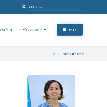
ፈልግ
ጀክቶች
ሰነዶችና መረጃዎች
ያግኙን
ቤት
የሰው ሃብት ልማት