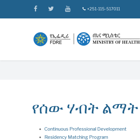
Skip
facebook
twitter
youtube
+251-115-517011
tel
to
main
content
Breadcrumb
የሰው ሃብት ልማት
Continuous Professional Development
Residency Matching Program