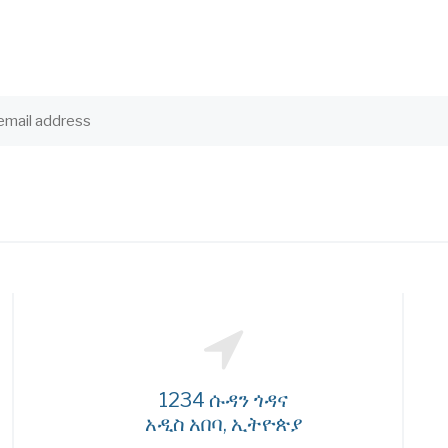
1234 ሱዳን ጎዳና
አዲስ አበባ, ኢትዮጵያ