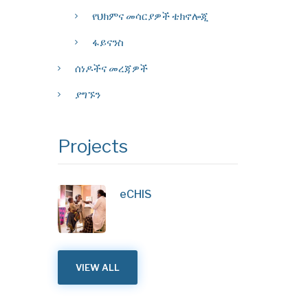
የህክምና መሳርያዎች ቴክኖሎጂ
ፋይናንስ
ሰነዶችና መረጃዎች
ያግኙን
Projects
eCHIS
VIEW ALL