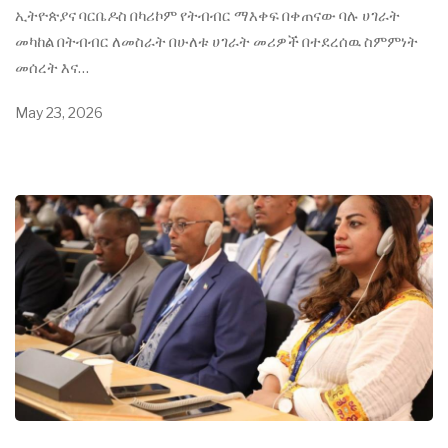
ኢትዮጵያና ባርቤዶስ በካሪኮም የትብብር ማእቀፍ በቀጠናው ባሉ ሀገራት
መካከል በትብብር ለመስራት በሁለቱ ሀገራት መሪዎች በተደረሰዉ ስምምነት
መሰረት እና…
May 23, 2026