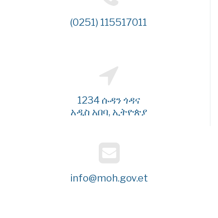
(0251) 115517011
1234 ሱዳን ጎዳና
አዲስ አበባ, ኢትዮጵያ
info@moh.gov.et