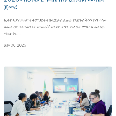
ጀመረ
ኢትዮጵያ በሕክምና ትምህርትና በዲጂታል ፈጠራ የአህጉራችንን የነገ ተስፋ
ለመቅረጽ በቁርጠኝነት እየሠራች እንደምትገኝ የገለፁት ምክትል ጠቅላይ
ሚኒስትር…
July 06, 2026