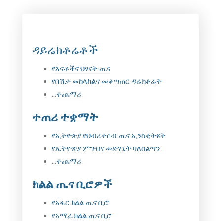
ዳይሬክቶሬቶች
የእናቶችና ህፃናት ጤና
የበሽታ መከላከልና መቆጣጠር ዳሬክቶሬት
...
ተጨማሪ
ተጠሪ ተቋማት
የኢትዮጵያ የህብረተሰብ ጤና ኢንስቲትዩት
የኢትዮጵያ ምግብና መድሃኒት ባለስልጣን
...
ተጨማሪ
ክልል ጤና ቢሮዎች
የአፋር ክልል ጤና ቢሮ
የአማራ ክልል ጤና ቢሮ