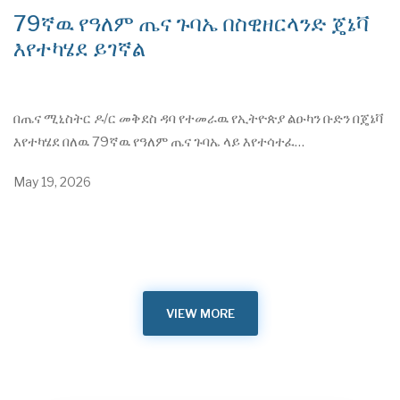
79ኛዉ የዓለም ጤና ጉባኤ በስዊዘርላንድ ጄኔቫ
እየተካሄደ ይገኛል
በጤና ሚኒስትር ዶ/ር መቅደስ ዳባ የተመራዉ የኢትዮጵያ ልዑካን ቡድን በጄኔቫ
እየተካሄደ በለዉ 79ኛዉ የዓለም ጤና ጉባኤ ላይ እየተሳተፈ…
May 19, 2026
VIEW MORE