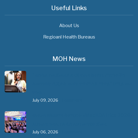
Useful Links
About Us
Regioanl Health Bureaus
MOH News
"ጠንካራ የመጀመሪያ ደረጃ የጤና ክብካቤ ሥርዓቶችን
ለመገንባት ዲጂታል ጤናን ጥቅም ላይ ማዋል" በሚል መሪ
ሃሳብ…
July 09, 2026
- 1 comment
የአፍሪካ የሕክምና ትምህርት «MedEDAfrica 2026»
አህጉራዊ ጉባኤ በአዲስ አበባ መካሄድ ጀመረ
July 06, 2026
- 1 comment