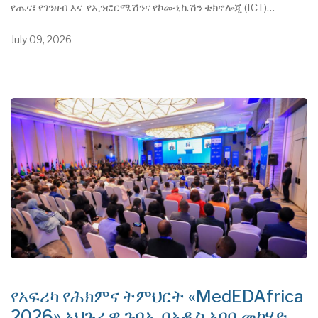
የጤና፣ የገንዘብ እና የኢንፎርሜሽንና የኮሙኒኬሽን ቴክኖሎጂ (ICT)…
July 09, 2026
የአፍሪካ የሕክምና ትምህርት «MedEDAfrica
2026» አህጉራዊ ጉባኤ በአዲስ አበባ መካሄድ