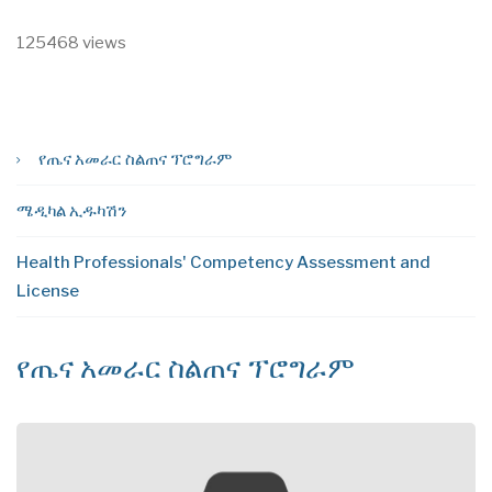
125468 views
የጤና አመራር ስልጠና ፕሮግራም
ሜዲካል ኢዱካሽን
Health Professionals' Competency Assessment and
License
የጤና አመራር ስልጠና ፕሮግራም