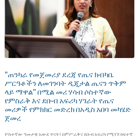
"ጠንካራ የመጀመሪያ ደረጃ የጤና ክብካቤ
ሥርዓቶችን ለመገንባት ዲጂታል ጤናን ጥቅም
ላይ ማዋል" በሚል መሪ ሃሳብ ሶስተኛው
የምስራቅ እና ደቡብ አፍሪካ ሃገራት የጤና
መሪዎች የምክክር መድረክ በአዲስ አበባ መካሄድ
ጀመረ
ሦስተኛው ዓመታዊ አውደ ጥናት፤ በምሥራቅና ደቡብ አፍሪካ የሚገኙ ከፍተኛ