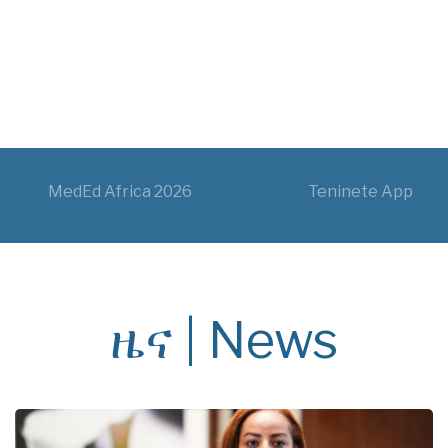
MedEd Africa 2026
Teninete App
ዜና | News