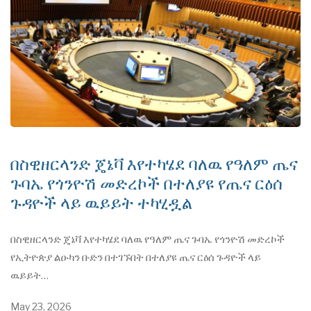
በስዊዘርላንድ ጄኔቫ እየተካሄደ ባለዉ የዓለም ጤና
ጉባኤ የጎንዮሽ መድረኮች በተለያዩ የጤና ርዕሰ
ጉዳዮች ላይ ዉይይት ተካሂዷል
በስዊዘርላንድ ጄኔቫ እየተካሄደ ባለዉ የዓለም ጤና ጉባኤ የጎንዮሽ መድረኮች
የኢትዮጵያ ልዑካን ቡድን በተገኙበት በተለያዩ ጤና ርዕሰ ጉዳዮች ላይ
ዉይይት…
May 23, 2026