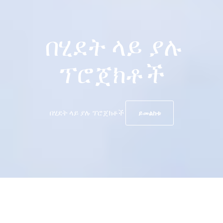
በሂደት ላይ ያሉ
ፕሮጀክቶች
በሂደት ላይ ያሉ ፕሮጀክቶች
ይመልከቱ