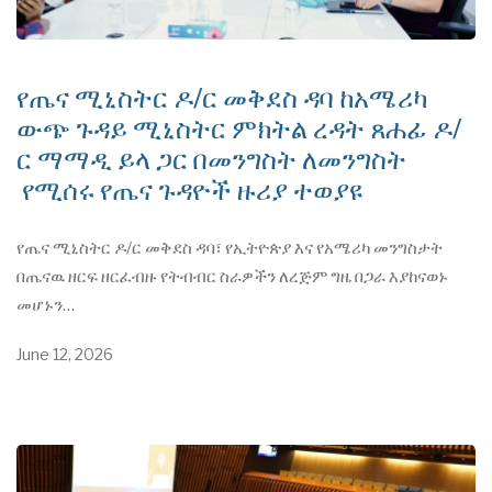
የጤና ሚኒስትር ዶ/ር መቅደስ ዳባ ከአሜሪካ
ውጭ ጉዳይ ሚኒስትር ምክትል ረዳት ጸሐፊ ዶ/
ር ማማዲ ይላ ጋር በመንግስት ለመንግስት
የሚሰሩ የጤና ጉዳዮች ዙሪያ ተወያዩ
የጤና ሚኒስትር ዶ/ር መቅደስ ዳባ፣ የኢትዮጵያ እና የአሜሪካ መንግስታት
በጤናዉ ዘርፍ ዘርፈብዙ የትብብር ስራዎችን ለረጅም ግዜ በጋራ እያከናወኑ
መሆኑን…
June 12, 2026