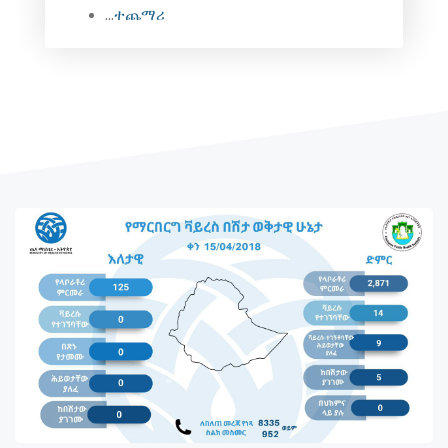
...
ተጨማሪ