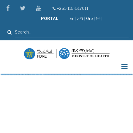
Skip
facebook
twitter
youtube
+251-115-517011
tel
to
PORTAL
En
|
አማ
|
Oro
|
ትግ |
main
content
ፈልግ