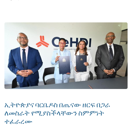
ኢትዮጵያና ባርቤዶስ በጤናው ዘርፍ በጋራ
ለመስራት የሚያስችላቸውን ስምምነት
ተፈራረሙ