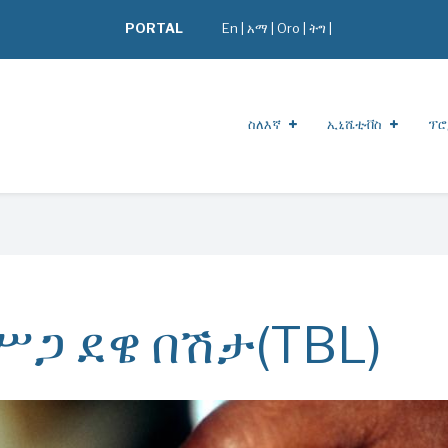
PORTAL
En
|
አማ
|
Oro
|
ትግ |
ስለእኛ
ኢኒሼቲቭስ
ፕሮ
የሥጋ ደዌ በሽታ(TBL)