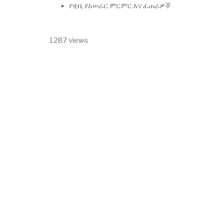
የቲቢ የአሠራር ምርምር እና ፈጠራዎች
1287 views