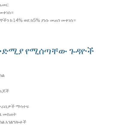
መጨመር
 መቀነስ።
ኞችን ከ 14% ወደ ከ5% ያነሱ መጠን መቀነስ።
ቲቢ ቅድሚያ የሚሰጣቸው ጉዳዮች
ከል
ፓኬጆች
አቅራቢዎች ማሳተፍ
ካቤ መስጠት
ላከል አገልግሎቶች