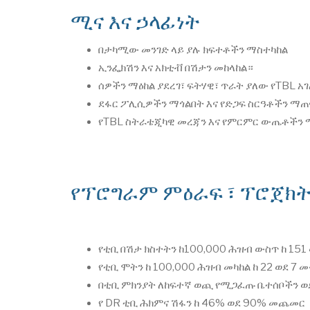
ሚና እና ኃላፊነት
በታካሚው መንገድ ላይ ያሉ ክፍተቶችን ማስተካከል
ኢንፌክሽን እና አክቲቭ በሽታን መከላከል።
ሰዎችን ማዕከል ያደረገ፣ ፍትሃዊ፣ ጥራት ያለው የTBL 
ደፋር ፖሊሲዎችን ማጎልበት እና የድጋፍ ስርዓቶችን ማጠ
የTBL ስትራቴጂካዊ መረጃን እና የምርምር ውጤቶችን
የፕሮግራም ምዕራፍ ፣ ፕሮጀክት 
የቲቢ በሽታ ክስተትን ከ100,000 ሕዝብ ውስጥ ከ 151
የቲቢ ሞትን ከ 100,000 ሕዝብ መካከል ከ 22 ወደ 7 
በቲቢ ምክንያት ለከፍተኛ ወጪ የሚጋፈጡ ቤተሰቦችን ወደ
የ DR ቲቢ ሕክምና ሽፋን ከ 46% ወደ 90% መጨመር