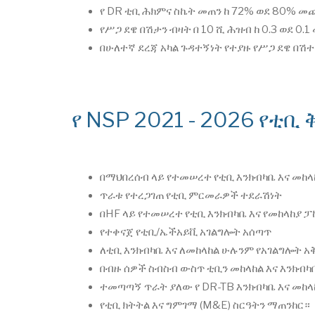
የ DR ቲቢ ሕክምና ስኬት መጠን ከ 72% ወደ 80% 
የሥጋ ደዌ በሽታን ብዛት በ 10 ሺ ሕዝብ ከ 0.3 ወደ 0.1
በሁለተኛ ደረጃ አካል ጉዳተኝነት የተያዙ የሥጋ ደዌ በሽተ
የ NSP 2021 - 2026 የ
በማህበረሰብ ላይ የተመሠረተ የቲቢ እንክብካቤ እና መከላ
ጥራቱ የተረጋገጠ የቲቢ ምርመራዎች ተደራሽነት
በHF ላይ የተመሠረተ የቲቢ እንክብካቤ እና የመከላከያ 
የተቀናጀ የቲቢ/ኤችአይቪ አገልግሎት አሰጣጥ
ለቲቢ እንክብካቤ እና ለመከላከል ሁሉንም የአገልግሎት 
በብዙ ሰዎች ስብስብ ውስጥ ቲቢን መከላከል እና እንክብ
ተመጣጣኝ ጥራት ያለው የ DR-TB እንክብካቤ እና መከ
የቲቢ ክትትል እና ግምገማ (M&E) ስርዓትን ማጠንከር።