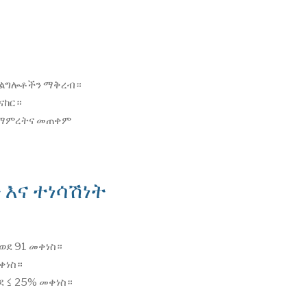
አገልግሎቶችን ማቅረብ።
ናከር።
 ማምረትና መጠቀም
እና ተነሳሽነት
 ወደ 91 መቀነስ።
መቀነስ።
 ≤ 25% መቀነስ።