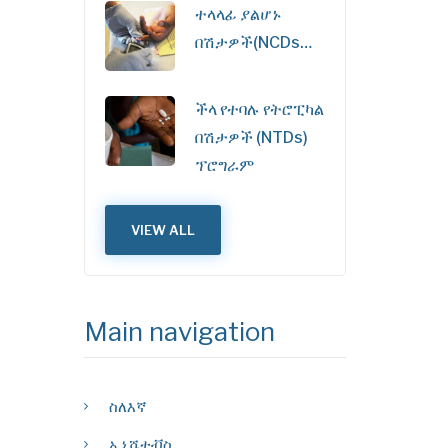
ተላላፊ ያልሆኑ
በሽታዎች(NCDs…
ችላ የተባሉ የትሮፒካል
በሽታዎች (NTDs)
ፕሮግራም
VIEW ALL
Main navigation
ስለእኛ
ኢኒሼቲቭስ