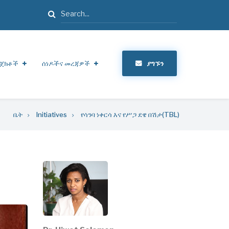
ፈልግ
ጀክቶች
ሰነዶችና መረጃዎች
ያግኙን
ቤት
Initiatives
የሳንባ ነቀርሳ እና የሥጋ ደዌ በሽታ(TBL)