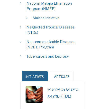
National Malaria Elimination
Program (NMEP)
Malaria Initiative
Neglected Tropical Diseases
(NTDs)
Non-communicable Diseases
(NCDs) Program
Tuberculosis and Leprosy
INITIATIVES
ARTICLES
የሳንባ ነቀርሳ እና የሥጋ
ደዌ በሽታ(TBL)