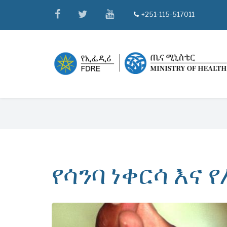
Skip
facebook
twitter
youtube
+251-115-517011
tel
to
main
content
Breadcrumb
የሳንባ ነቀርሳ እና 