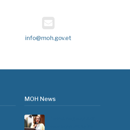
info@moh.gov.et
MOH News
"ጠንካራ የመጀመሪያ ደረጃ
የጤና ክብካቤ ሥርዓቶችን