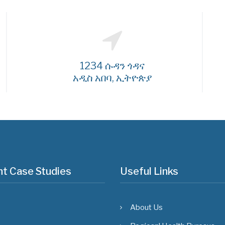
1234 ሱዳን ጎዳና
አዲስ አበባ, ኢትዮጵያ
t Case Studies
Useful Links
About Us