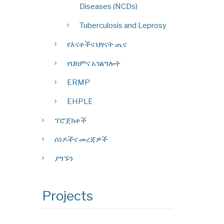
Diseases (NCDs)
Tuberculosis and Leprosy
የእናቶችና ህፃናት ጤና
የህክምና አገልግሎት
ERMP
EHPLE
ፕሮጀክቶች
ሰነዶችና መረጃዎች
ያግኙን
Projects