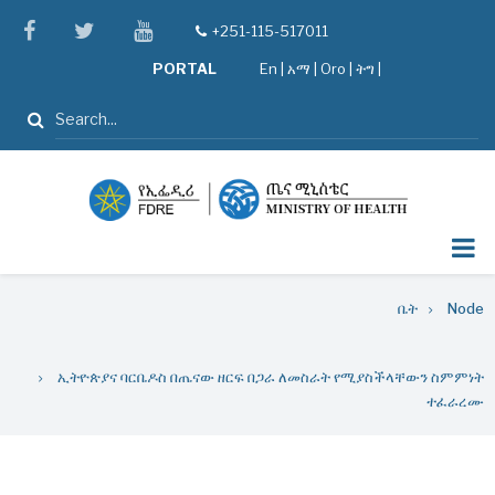
Skip
facebook
twitter
youtube
+251-115-517011
tel
to
PORTAL
En
|
አማ
|
Oro
|
ትግ |
main
content
ፈልግ
Breadcrumb
ቤት
Node
ኢትዮጵያና ባርቤዶስ በጤናው ዘርፍ በጋራ ለመስራት የሚያስችላቸውን ስምምነት
ተፈራረሙ