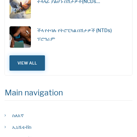
ተላላፊ ያልሆኑ በሽታዎች(NCDs…
ችላ የተባሉ የትሮፒካል በሽታዎች (NTDs)
ፕሮግራም
VIEW ALL
Main navigation
ስለእኛ
ኢኒሼቲቭስ