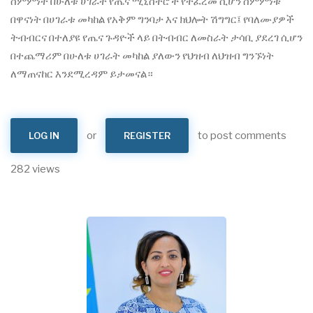
ስምምነት በሁለቱ ሀገራት የጤና ሚኒስትሮች የተፈረመ ሲሆን ስምምነቱ
በዋናነት በሀገራቱ መካከል የአቅም ግንባታ እና ክህሎት ሽግግር፤ የባለሙያዎች
ትብብርና በተለያዩ የጤና ጉዳዮች ላይ በትብብር ለመስራት ታሳቢ ያደረገ ሲሆን
በተጨማሪም በሁለቱ ሀገራት መካከል ያለውን የህዝብ ለህዝብ ግንኙነት
ለማጠናከር እንደሚረዳም ይታመናል።
or
to post comments
LOG IN
REGISTER
282 views