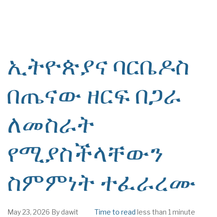
ኢትዮጵያና ባርቤዶስ
በጤናው ዘርፍ በጋራ
ለመስራት
የሚያስችላቸውን
ስምምነት ተፈራረሙ
May 23, 2026
By
dawit
Time to read
less than 1 minute