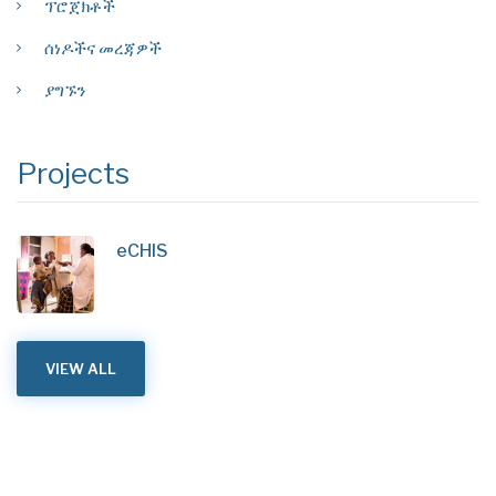
ፕሮጀክቶች
ሰነዶችና መረጃዎች
ያግኙን
Projects
eCHIS
VIEW ALL