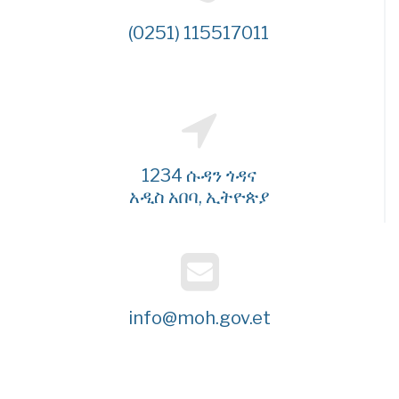
(0251) 115517011
1234 ሱዳን ጎዳና
አዲስ አበባ, ኢትዮጵያ
info@moh.gov.et