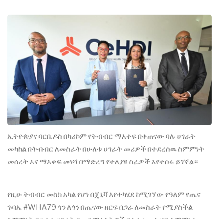
ኢትዮጵያና ባርቤዶስ በካሪኮም የትብብር ማእቀፍ በቀጠናው ባሉ ሀገራት
መካከል በትብብር ለመስራት በሁለቱ ሀገራት መሪዎች በተደረሰዉ ስምምነት
መሰረት እና ማእቀፍ መነሻ በማድረግ የተለያዩ ስራዎች እየተሰሩ ይገኛል።
የዚሁ ትብብር መስክ አካል የሆነ በጄኒቫ እየተካሄደ ከሚገኘው የዓለም የጤና
ጉባኤ #WHA79 ጎን ለጎን በጤናው ዘርፍ በጋራ ለመስራት የሚያስችል