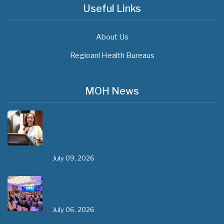
Useful Links
About Us
Regioanl Health Bureaus
MOH News
"ጠንካራ የመጀመሪያ ደረጃ የጤና ክብካቤ ሥርዓቶችን
ለመገንባት ዲጂታል ጤናን ጥቅም ላይ ማዋል" በሚል መሪ
ሃሳብ…
July 09, 2026
- 1 comment
የአፍሪካ የሕክምና ትምህርት «MedEDAfrica 2026»
አህጉራዊ ጉባኤ በአዲስ አበባ መካሄድ ጀመረ
July 06, 2026
- 1 comment