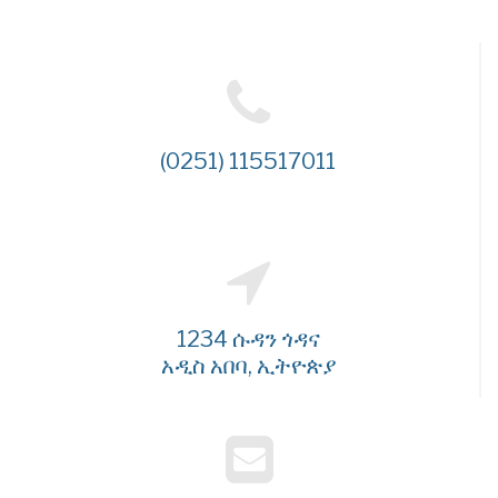
(0251) 115517011
1234 ሱዳን ጎዳና
አዲስ አበባ, ኢትዮጵያ