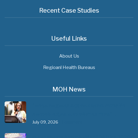
Recent Case Studies
Useful Links
About Us
Regioanl Health Bureaus
MOH News
"ጠንካራ የመጀመሪያ ደረጃ የጤና ክብካቤ ሥርዓቶችን
ለመገንባት ዲጂታል ጤናን ጥቅም ላይ ማዋል"…
July 09, 2026
- 1 comment
የአፍሪካ የሕክምና ትምህርት «MedEDAfrica 2026»