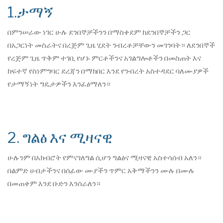
1.ታማኝ
በምንሠራው ነገር ሁሉ ደንበኞቻችንን በማስቀደም ከደንበኞቻችን ጋር
በአጋርነት መስራትና በረጅም ጊዜ ሂደት ንብረቶቻቸውን መገንባት። ለደንበኞች
የረጅም ጊዜ ጥቅም ተገቢ የሆኑ ምርቶችንና አገልግሎቶችን በመስጠት እና
ከፍተኛ የስነምግባር ደረጃን በማክበር እንደ የንብረት አስተዳደር ባለሙያዎች
የታማኝነት ግዴታዎችን እንፈፅማለን።
2. ግልፅ እና ሚዛናዊ
ሁሉንም በአክብሮት የምናገለግል ሲሆን ግልፅና ሚዛናዊ አስተሳሰብ አለን።
በልምድ ሀብታችንና በሰፊው ሙያችን ጥምር አቅማችንን ሙሉ በሙሉ
በመጠቀም እንደ ቡድን እንሰራለን።