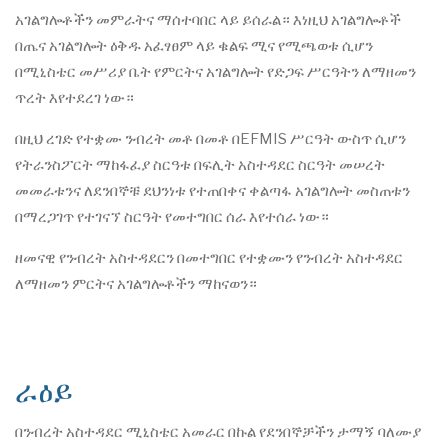
አገልግሎቶችን መምራትና ማሰተባበር ላይ ይሰራል። እነዚህ አገልግሎቶች
በጤና አገልግሎት ዕቅዱ አፈፃፀም ላይ ቁልፍ ሚና የሚጫወቱ ሲሆን
በሚኒስቴር መሥሪያ ቤት የምርትና አገልግሎት የድጋፍ ሥርዓትን ለማዘመን
ጥረት እየተደረገ ነው።
በዚህ ረገድ የተቋሙ ንብረት መቶ በመቶ በEFMIS ሥርዓት ውስጥ ሲሆን
የትራንስፖርት ማከፋፈያ ስርዓቱ በፍሊት አስተዳደር ስርዓት መሠረት
መመራቱንና ለደንበኞቹ ደህንነቱ የተጠበቀና ቀልጣፋ አገልግሎት መስጠቱን
በማረጋገጥ የተገናኘ ስርዓት የመተግበር ሰራ እየተሰራ ነው።
ዘመናዊ የንብረት አስተዳደርን በመተግበር የተቋሙን የንብረት አስተዳደር
ለማዘመን ምርትና አገልግሎቶችን ማከናወን።
ራዕይ
በንብረት አስተዳደር ሚኒስቴር አመራር በኩል የደንበኞቻችን ታማኝ ባለሙያ