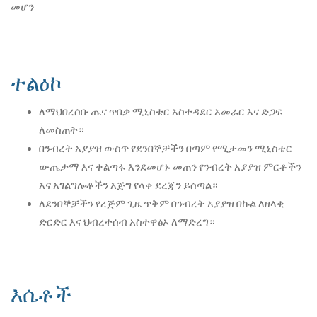
መሆን
ተልዕኮ
ለማህበረሰቡ ጤና ጥበቃ ሚኒስቴር አስተዳደር አመራር እና ድጋፍ
ለመስጠት።
በንብረት አያያዝ ውስጥ የደንበኞቻችን በጣም የሚታመን ሚኒስቴር
ውጤታማ እና ቀልጣፋ እንደመሆኑ መጠን የንብረት አያያዝ ምርቶችን
እና አገልግሎቶችን እጅግ የላቀ ደረጃን ይሰጣል።
ለደንበኞቻችን የረጅም ጊዜ ጥቅም በንብረት አያያዝ በኩል ለዘላቂ
ድርድር እና ህብረተሰብ አስተዋፅኦ ለማድረግ።
እሴቶች