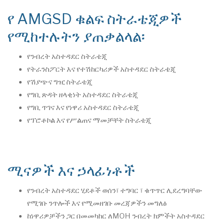
የ AMGSD ቁልፍ ስትራቴጂዎች
የሚከተሉትን ያጠቃልላል፡
የንብረት አስተዳደር ስትራቴጂ
የትራንስፖርት እና የተሽከርካሪዎች አስተዳደር ስትራቴጂ
የሽያጭና ግዢ ስትራቴጂ
የግቢ ጽዳት ዘላቂነት አስተዳደር ስትራቴጂ
የግቢ ጥገና እና የነዋሪ አስተዳደር ስትራቴጂ
የፕሮቶኮል እና የሥልጠና ማመቻቸት ስትራቴጂ
ሚናዎች እና ኃላፊነቶች
የንብረት አስተዳደር ሂደቶች ወሰን፣ ተግባር ፣ ቁጥጥር ሊደረግባቸው
የሚገቡ ንጥሎች እና የሚመዘገቡ መረጃዎችን መግለፅ
ከነዋሪዎቻችን ጋር በመመካከር ለMOH ንብረት ክምችት አስተዳደር