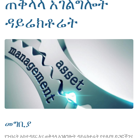
ጠቅላላ አገልግሎት
ዳይሬክቶሬት
መግቢያ
የንብረት አስተዳደር እና ጠቅላላ አገልግሎት ዳይሬክቶሬት የተለያዩ ድጋፎችንና