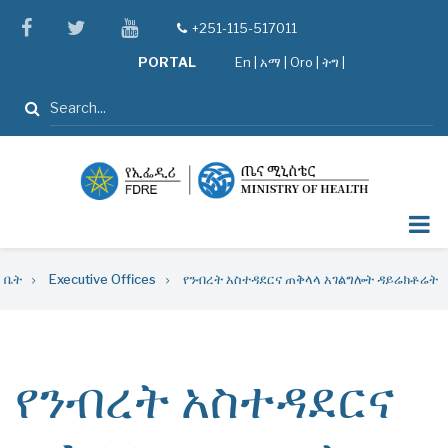
Skip
facebook
twitter
youtube
+251-115-517011
tel
to
PORTAL
En
|
አማ
|
Oro
|
ትግ |
main
content
ፈልግ
Breadcrumb
ቤት
Executive Offices
የንብረት አስተዳደርና ጠቅላላ አገልግሎት ዳይሬክቶሬት
የንብረት አስተዳደርና