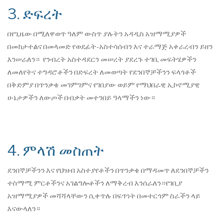
3. ድፍረት
በየጊዜው በሚለዋወጥ ዓለም ውስጥ ያሉትን አዳዲስ አዝማሚያዎች
በመከታተልና በመላመድ የወደፊት-አስተሳሰብን እና ተራማጅ አቀራረብን ይዘን
እንሠራለን። የንብረት አስተዳደርን መሠረት ያደረጉ ተገቢ መፍትሄዎችን
ለመለየትና ተግዳሮቶችን በድፍረት ለመወጣት የደንበኞቻችንን ፍላጎቶች
በቅድምያ በጥንቃቄ መገምገምና የገበያው ወይም የማህበራዊ ኢኮኖሚያዊ
ሁኔታዎችን ለውጦች በብቃት መተንበይ ዓላማችን ነው።
4. ምላሽ መስጠት
ደንበኞቻችንን እና የህዝብ አስተያየቶችን በጥንቃቄ በማዳመጥ ለደንበኞቻችን
ተስማሚ ምርቶችንና አገልግሎቶችን ለማቅረብ እንሰራለን።የገቢያ
አዝማሚያዎች መሻሻላቸውን ሲቀጥሉ በፍጥነት በመተርጎም ስራችን ላይ
እናውላለን።