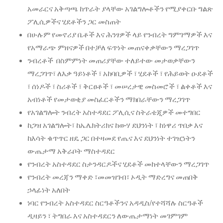
አመራርና አቅጣጫ ከጥራት ያላቸው አገልግሎቶችን የሚያቀርቡ ግልጽ
ፖሊሲዎችና ሂደቶችን ጋር መስጠት
በሁሉም የመኖሪያ ቤቶች እና ሕንፃዎች ላይ የንብረት ግምገማዎች እና
የአማራጭ ምዘናዎች በተቻለ ፍጥነት መጠናቀቃቸውን ማረጋገጥ
ንብረቶች በስምምነት መጠሪያቸው ተለይተው መታወቃቸውን
ማረጋገጥ፣ ለእቃ ዓይነቶች ፣ አከባቢዎች ፣ ሂደቶች ፣ የሕይወት ዑደቶች
፣ ሰነዶች ፣ ስሪቶች ፣ ቅርፀቶች ፣ መሠረታዊ መስመሮች ፣ ልቀቶች እና
አብነቶች የመታወቂያ መስፈርቶችን ማክበራቸውን ማረጋገጥ
የአገልግሎት ንብረት አስተዳደር ፖሊሲና ስትራቴጂዎች መተግበር
ከጋዝ አገልግሎት፣ ከኤሌክትሪክና ከውሃ ደህንነት ፣ ከነዋሪ ጥበቃ እና
ከእሳት ቁጥጥር ዘዴ ጋር በተዛመደ የጤና እና ደህንነት ተገዢነትን
ውጤታማ አቅራቦት ማስተዳደር
የንብረት አስተዳደር ስታንዳርዶችና ሂደቶች መከተላቸውን ማረጋገጥ
የንብረት መረጃን ማቀድ ፣መመዝገብ፣ ኦዲት ማድረግና መጠበቅ
ኃላፊነት አለበት
ነባር የንብረት አስተዳደር ስርዓቶችንና አዳዲስ/የተሻሻሉ ስርዓቶች
ዲዛይን ፣ ትግበራ እና አስተዳደርን ለውጤታማነት መገምገም