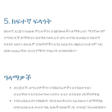
5. ከፍተኛ ፍላጎት
ከፍተኛ ደረጃን የጠበቁ ምርቶችንና አገልግሎቶችን ለማቅረብ፣ ማንኛውንም
ተግዳሮቶች ለማሸነፍና ለተሻለ የወደ ፊት ዕጣ መንገድ ለመክፈት ከፍተኛ
ፍላጎት አለን። ለሁሉም ደንበኞቻችን እንደ አስፈላጊ ባልደረባ ሁሉንም ነገር
እስከ መጨረሻው ድረስ የማየት ሃላፊነት እንወስዳለን።
ዓላማዎች
ድርጅቶች መሣሪያዎችንና ተሽከርካሪዎችን እንዲከታተሉ፣
ሁኔታቸውን እንዲገመግሙና በጥሩ ሁኔታ እንዲቆዩ ያስችላቸዋል
የዳይሬክቶሬቱን የክህሎት ገደብ ለመቅረፍና አፈጻጸሙን ለማሻሻል
በዳይሬክቶሬቱ ውስጥ ካሉ ሌሎች ክፍሎች ጋር ተባብሮ የአመለካከትና