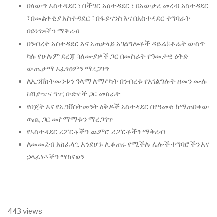
በለውጥ አስተዳደር ፣ በችግር አስተዳደር ፣ በአውታረ መረብ አስተዳደር
፣ በመልቀቂያ አስተዳደር ፣ በፋይናንስ እና በአስተዳደር ተግባራት
በይነገጾችን ማቅረብ
በንብረት አስተዳደር እና አጠቃላይ አገልግሎቶች ዳይሬክቶሬት ውስጥ
ካሉ የሁሉም ደረጃ ባለሙያዎች ጋር በመስራት የዓመታዊ ዕቅድ
ውጤታማ አፈፃፀምን ማረጋገጥ
ለኢንቨስትመንቱን ዓላማ ለማሳካት በንብረቱ የአገልግሎት ዘመን ሙሉ
ከሽያጭና ግዢ ቡድኖች ጋር መስራት
የበጀት እና የኢንቨስትመንት ዕቅዶች አስተዳደር በየዓመቱ ከሚጠበቀው
ወጪ ጋር መስማማቱን ማረጋገጥ
የአስተዳደር ሪፖርቶችን ጨምሮ ሪፖርቶችን ማቅረብ
ለመመደብ አስፈላጊ እንደሆኑ ሊቆጠሩ የሚችሉ ሌሎች ተግባሮችን እና
ኃላፊነቶችን ማከናወን
443 views