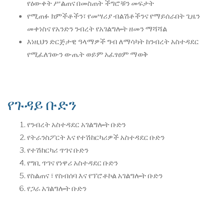
የዕውቀት ሥልጠና በመስጠት ችግሮቹን መፍታት
የሚጠፉ ክምችቶችን፣ የመሣሪያ ብልሽቶችንና የማይሰራበት ጊዜን
መቀነስና የአንድን ንብረት የአገልግሎት ዘመን ማሻሻል
እነዚህን ድርጅታዊ ዓላማዎች ግብ ለማሳካት ከንብረት አስተዳደር
የሚፈለገውን ውጤት ወይም አፈፃፀም ማወቅ
የጉዳይ ቡድን
የንብረት አስተዳደር አገልግሎት ቡድን
የትራንስፖርት እና የተሽከርካሪዎች አስተዳደር ቡድን
የተሽከርካሪ ጥገና ቡድን
የግቢ ጥገና የነዋሪ አስተዳደር ቡድን
የስልጠና ፣ የስብሰባ እና የፕሮቶኮል አገልግሎት ቡድን
የጋራ አገልግሎት ቡድን