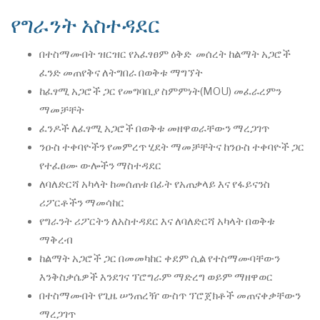
የግራንት አስተዳደር
በተስማሙበት ዝርዝር የአፈፃፀም ዕቅድ መሰረት ከልማት አጋሮች
ፈንድ መጠየቅና ለትግበራ በወቅቱ ማግኘት
ከፈፃሚ አጋሮች ጋር የመግባቢያ ስምምነት(MOU) መፈራረምን
ማመቻቸት
ፈንዶች ለፈፃሚ አጋሮች በወቅቱ መዘዋወራቸውን ማረጋገጥ
ንዑስ ተቀባዮችን የመምረጥ ሂደት ማመቻቸትና ከንዑስ ተቀባዮች ጋር
የተፈፀሙ ውሎችን ማስተዳደር
ለባለድርሻ አካላት ከመሰጠቱ በፊት የአጠቃላይ እና የፋይናንስ
ሪፖርቶችን ማመሳከር
የግራንት ሪፖርትን ለአስተዳደር እና ለባለድርሻ አካላት በወቅቱ
ማቅረብ
ከልማት አጋሮች ጋር በመመካከር ቀደም ሲል የተስማሙባቸውን
እንቅስቃሴዎች እንደገና ፕሮግራም ማድረግ ወይም ማዘዋወር
በተስማሙበት የጊዜ ሠንጠረዥ ውስጥ ፕሮጀክቶች መጠናቀቃቸውን
ማረጋገጥ