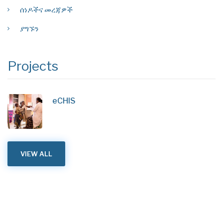
ሰነዶችና መረጃዎች
ያግኙን
Projects
eCHIS
VIEW ALL