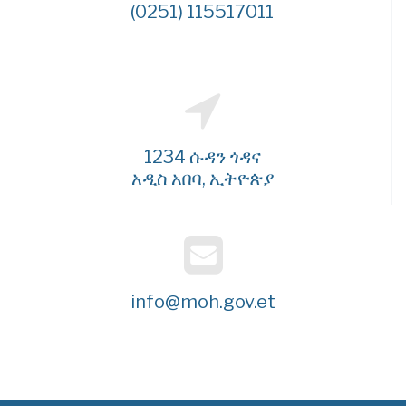
(0251) 115517011
1234 ሱዳን ጎዳና
አዲስ አበባ, ኢትዮጵያ
info@moh.gov.et