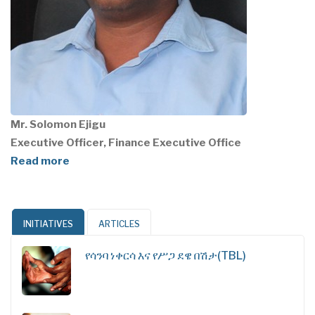
Mr. Solomon Ejigu
Executive Officer, Finance Executive Office
Read more
INITIATIVES
ARTICLES
የሳንባ ነቀርሳ እና የሥጋ ደዌ በሽታ(TBL)