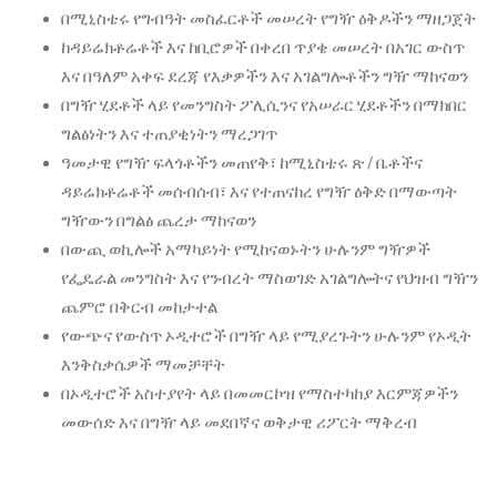
በሚኒስቴሩ የግብዓት መስፈርቶች መሠረት የግዥ ዕቅዶችን ማዘጋጀት
ከዳይሬክቶሬቶች እና ከቢሮዎች በቀረበ ጥያቄ መሠረት በአገር ውስጥ
እና በዓለም አቀፍ ደረጃ የእቃዎችን እና አገልግሎቶችን ግዥ ማከናወን
በግዥ ሂደቶች ላይ የመንግስት ፖሊሲንና የአሠራር ሂደቶችን በማክበር
ግልፅነትን እና ተጠያቂነትን ማረጋገጥ
ዓመታዊ የግዥ ፍላጎቶችን መጠየቅ፣ ከሚኒስቴሩ ጽ / ቤቶችና
ዳይሬክቶሬቶች መሰብሰብ፣ እና የተጠናከረ የግዥ ዕቅድ በማውጣት
ግዥውን በግልፅ ጨረታ ማከናወን
በውጪ ወኪሎች አማካይነት የሚከናወኑትን ሁሉንም ግዥዎች
የፌዴራል መንግስት እና የንብረት ማስወገድ አገልግሎትና የህዝብ ግዥን
ጨምሮ በቅርብ መከታተል
የውጭና የውስጥ ኦዲተሮች በግዥ ላይ የሚያረጉትን ሁሉንም የኦዲት
እንቅስቃሴዎች ማመቻቸት
በኦዲተሮች አስተያየት ላይ በመመርኮዝ የማስተካከያ እርምጃዎችን
መውሰድ እና በግዥ ላይ መደበኛና ወቅታዊ ሪፖርት ማቅረብ