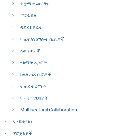
ተቋማዊ መዋቅር
ፕሮፋይል
ዳይሬክቶሬት
የጤና አገልግሎት ሰጪዎች
እውነታዎች
የልማት አጋሮች
ክልል ጤና ቢሮዎች
ተጠሪ ተቋማት
የሙያ ማህበራት
Multisectoral Collaboration
ኢኒሼቲቭስ
ፕሮጀክቶች