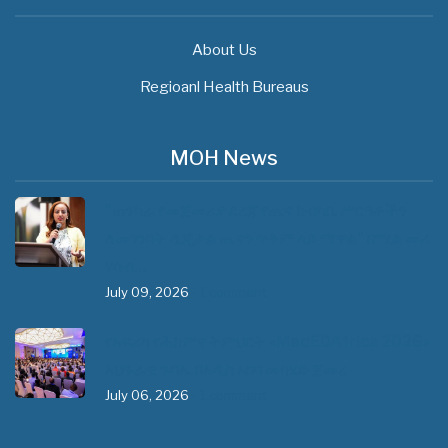
About Us
Regioanl Health Bureaus
MOH News
"ጠንካራ የመጀመሪያ ደረጃ የጤና ክብካቤ ሥርዓቶችን
ለመገንባት ዲጂታል ጤናን ጥቅም ላይ ማዋል" በሚል መሪ
ሃሳብ…
July 09, 2026
- 1 comment
የአፍሪካ የሕክምና ትምህርት «MedEDAfrica 2026»
አህጉራዊ ጉባኤ በአዲስ አበባ መካሄድ ጀመረ
July 06, 2026
- 1 comment