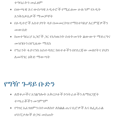
ተግባራትን መፈፀም
በውጫዊ እና ውስጣዊ ኦዲተሮች የሚፈፀሙ ሁሉንም የኦዲት
እንቅስቃሴዎች ማመቻቸት
በኦዲተሮች አስተያየት ላይ በመመርኮዝ የማስተካከያ እርምጃዎችን
መውሰድ
ከመተግበሪያ አጋሮች ጋር የአካዉንት ስቴትመንት ልውውጥ ማድረግና
መዝገቡን በየጊዜው ማደስ
የግራንት ፋይናንስ አስተዳደር ክፍተቶችን በየደረጃው መለየትና ይህን
ለመሻገር ዕቅድ ማውጣት
የግዥ ጉዳይ ቡድን
ለሸቀጦችና አገልግሎት አቅርቦቶች ኮንትራቶችን ለማዘጋጀት
ተጫራቾችን መገምገም
የግዢ አፈፃፀምን በተመለከተ ለክልል ጤና ቢሮዎች እና ለፌዴራል
ሆስፒታሎች ድጋፍ መስጠት