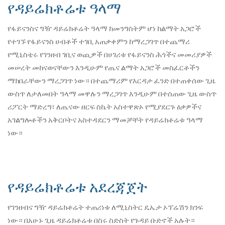
የዳይሬክቶሬቱ ዓላማ
የፋይናንስና ግዥ ዳይሬክቶሬት ዓላማ ከመንግስትም ሆነ ከልማት አጋሮች
የተገኙ የፋይናንስ ሀብቶች ተገቢ አጠቃቀምን ከማረጋገጥ በተጨማሪ
የሚኒስቴሩ የገንዘብ ገቢና ወጪዎች በሀገሪቱ የፋይናንስ ሕጎችና መመሪያዎች
መሠረት መከናወናቸውን እንዲሁም የጤና ልማት አጋሮች መስፈርቶችን
ማክበራቸውን ማረጋገጥ ነው። በተጨማሪም የእርዳታ ፈንድ በተጠቀሰው ጊዜ
ውስጥ ለታለመበት ዓላማ መዋሉን ማረጋገጥ እንዲሁም በተሰጠው ጊዜ ውስጥ
ሪፖርት ማድረግ፣ ለጤናው ዘርፍ ስኬት አስተዋጽኦ የሚያደርጉ ዕቃዎችና
አገልግሎቶችን አቅርቦትና አስተዳደርን ማመቻቸት የዳይሬክቶሬቱ ዓላማ
ነው።
የዳይሬክቶሬቱ አደረጃጀት
የገንዘብና ግዥ ዳይሬክቶሬት ተጠሪነቱ ለሚኒስትር ዴኤታ ኦፕሬሽን ክንፍ
ነው። በአሁኑ ጊዜ ዳይሬክቶሬቱ በስሩ ስድስት የጉዳይ ቡድኖች አሉት።