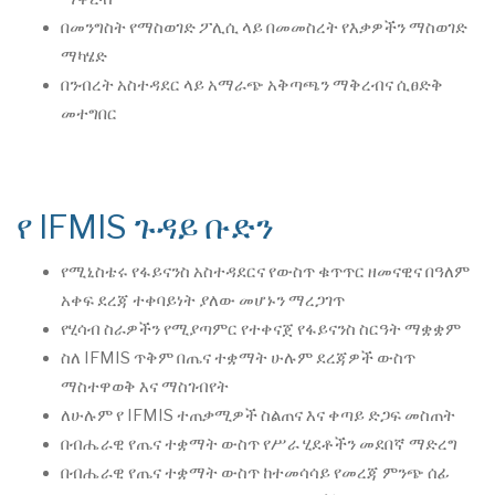
በመንግስት የማስወገድ ፖሊሲ ላይ በመመስረት የእቃዎችን ማስወገድ
ማካሄድ
በንብረት አስተዳደር ላይ አማራጭ አቅጣጫን ማቅረብና ሲፀድቅ
መተግበር
የ IFMIS ጉዳይ ቡድን
የሚኒስቴሩ የፋይናንስ አስተዳደርና የውስጥ ቁጥጥር ዘመናዊና በዓለም
አቀፍ ደረጃ ተቀባይነት ያለው መሆኑን ማረጋገጥ
የሂሳብ ስራዎችን የሚያጣምር የተቀናጀ የፋይናንስ ስርዓት ማቋቋም
ስለ IFMIS ጥቅም በጤና ተቋማት ሁሉም ደረጃዎች ውስጥ
ማስተዋወቅ እና ማስገብየት
ለሁሉም የ IFMIS ተጠቃሚዎች ስልጠና እና ቀጣይ ድጋፍ መስጠት
በብሔራዊ የጤና ተቋማት ውስጥ የሥራ ሂደቶችን መደበኛ ማድረግ
በብሔራዊ የጤና ተቋማት ውስጥ ከተመሳሳይ የመረጃ ምንጭ ሰፊ