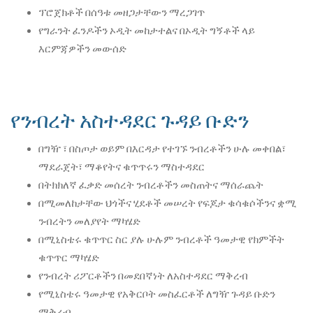
ፕሮጀክቶች በሰዓቱ መዘጋታቸውን ማረጋገጥ
የግራንት ፈንዶችን ኦዲት መከታተልና በኦዲት ግኝቶች ላይ
እርምጃዎችን መውሰድ
የንብረት አስተዳደር ጉዳይ ቡድን
በግዥ ፣ በስጦታ ወይም በእርዳታ የተገኙ ንብረቶችን ሁሉ መቀበል፣
ማደራጀት፣ ማቆየትና ቁጥጥሩን ማስተዳደር
በትክክለኛ ፈቃድ መሰረት ንብረቶችን መስጠትና ማሰራጨት
በሚመለከታቸው ህጎችና ሂደቶች መሠረት የፍጆታ ቁሳቁሶችንና ቋሚ
ንብረትን መለያየት ማካሄድ
በሚኒስቴሩ ቁጥጥር ስር ያሉ ሁሉም ንብረቶች ዓመታዊ የክምችት
ቁጥጥር ማካሄድ
የንብረት ሪፖርቶችን በመደበኛነት ለአስተዳደር ማቅረብ
የሚኒስቴሩ ዓመታዊ የአቅርቦት መስፈርቶች ለግዥ ጉዳይ ቡድን
ማቅረብ