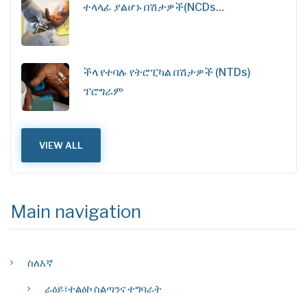
ተላላፊ ያልሆኑ በሽታዎች(NCDs…
ችላ የተባሉ የትሮፒካል በሽታዎች (NTDs)
ፕሮግራም
VIEW ALL
Main navigation
ስለእኛ
ራዕይ፣ተልዕኮ ስልጣንና ተግባራት