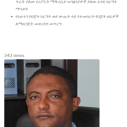
ጥራት ያለው የሪፖርት ማቅረቢያ መገልገያዎች ያለው አንድ ስርዓት
ማንቃት
የአሁኑን የበጀት ስርዓት ወደ ውጤት ላይ የተመሰረት የበጀት ዘዴዎች
ለማዘጋጀት መድረክን መጥረግ
343 views