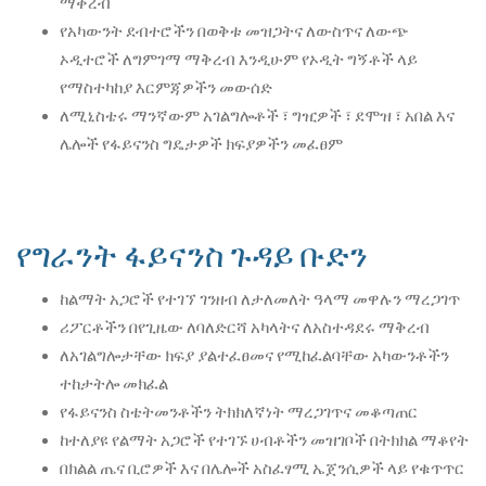
ማቅረብ
የአካውንት ደብተሮችን በወቅቱ መዝጋትና ለውስጥና ለውጭ
ኦዲተሮች ለግምገማ ማቅረብ እንዲሁም የኦዲት ግኝቶች ላይ
የማስተካከያ እርምጃዎችን መውሰድ
ለሚኒስቴሩ ማንኛውም አገልግሎቶች ፣ ግዢዎች ፣ ደሞዝ ፣ አበል እና
ሌሎች የፋይናንስ ግዴታዎች ክፍያዎችን መፈፀም
የግራንት ፋይናንስ ጉዳይ ቡድን
ከልማት አጋሮች የተገኘ ገንዘብ ለታለመለት ዓላማ መዋሉን ማረጋገጥ
ሪፖርቶችን በየጊዜው ለባለድርሻ አካላትና ለአስተዳደሩ ማቅረብ
ለአገልግሎታቸው ክፍያ ያልተፈፀመና የሚከፈልባቸው አካውንቶችን
ተከታትሎ መክፈል
የፋይናንስ ስቴትመንቶችን ትክክለኛነት ማረጋገጥና መቆጣጠር
ከተለያዩ የልማት አጋሮች የተገኙ ሀብቶችን መዝገቦች በትክክል ማቆየት
በክልል ጤና ቢሮዎች እና በሌሎች አስፈፃሚ ኤጀንሲዎች ላይ የቁጥጥር