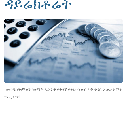
ዳይሬክቶሬት
ከመንግስትም ሆነ ከልማት አጋሮች የተገኙ የገንዘብ ሀብቶች ተገቢ አጠቃቀምን
ማረጋገጥ!