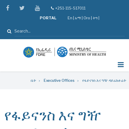
Skip
facebook
twitter
youtube
+251-115-517011
tel
to
PORTAL
En
|
አማ
|
Oro
|
ትግ |
main
content
ፈልግ
Breadcrumb
ቤት
Executive Offices
የፋይናንስ እና ግዥ ዳይሬክቶሬት
የፋይናንስ እና ግዥ