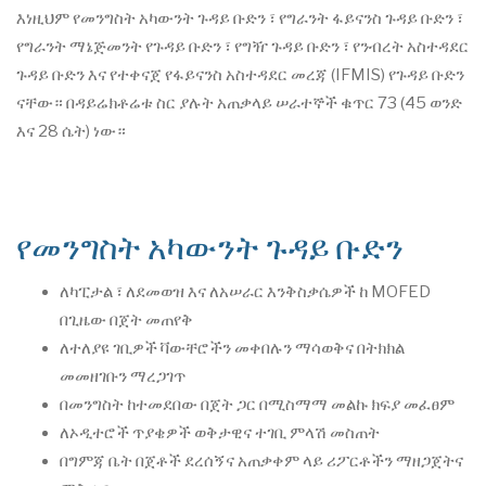
እነዚህም የመንግስት አካውንት ጉዳይ ቡድን ፣ የግራንት ፋይናንስ ጉዳይ ቡድን ፣
የግራንት ማኔጅመንት የጉዳይ ቡድን ፣ የግዥ ጉዳይ ቡድን ፣ የንብረት አስተዳደር
ጉዳይ ቡድን እና የተቀናጀ የፋይናንስ አስተዳደር መረጃ (IFMIS) የጉዳይ ቡድን
ናቸው። በዳይሬክቶሬቱ ስር ያሉት አጠቃላይ ሠራተኞች ቁጥር 73 (45 ወንድ
እና 28 ሴት) ነው።
የመንግስት አካውንት ጉዳይ ቡድን
ለካፒታል ፣ ለደመወዝ እና ለአሠራር እንቅስቃሴዎች ከ MOFED
በጊዜው በጀት መጠየቅ
ለተለያዩ ገቢዎች ቫውቸሮችን መቀበሉን ማሳወቅና በትክክል
መመዘገቡን ማረጋገጥ
በመንግስት ከተመደበው በጀት ጋር በሚስማማ መልኩ ክፍያ መፈፀም
ለኦዲተሮች ጥያቄዎች ወቅታዊና ተገቢ ምላሽ መስጠት
በግምጃ ቤት በጀቶች ደረሰኝና አጠቃቀም ላይ ሪፖርቶችን ማዘጋጀትና