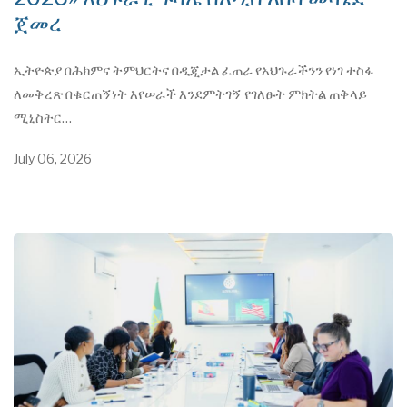
ጀመረ
ኢትዮጵያ በሕክምና ትምህርትና በዲጂታል ፈጠራ የአህጉራችንን የነገ ተስፋ
ለመቅረጽ በቁርጠኝነት እየሠራች እንደምትገኝ የገለፁት ምክትል ጠቅላይ
ሚኒስትር…
July 06, 2026