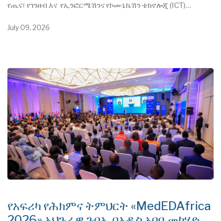
የጤና፣ የገንዘብ እና የኢንፎርሜሽንና የኮሙኒኬሽን ቴክኖሎጂ (ICT)…
July 09, 2026
የአፍሪካ የሕክምና ትምህርት «MedEDAfrica
2026» አህጉራዊ ጉባኤ በአዲስ አበባ መካሄድ