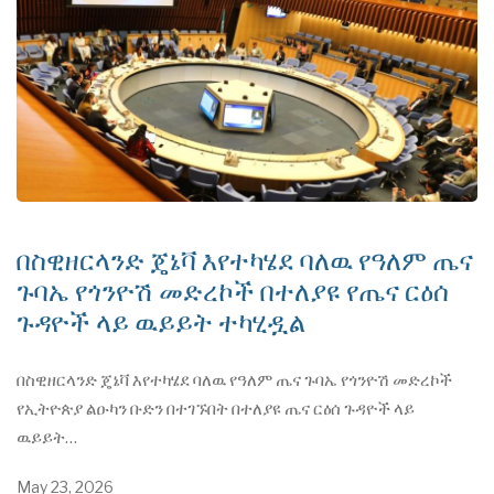
በስዊዘርላንድ ጄኔቫ እየተካሄደ ባለዉ የዓለም ጤና
ጉባኤ የጎንዮሽ መድረኮች በተለያዩ የጤና ርዕሰ
ጉዳዮች ላይ ዉይይት ተካሂዷል
በስዊዘርላንድ ጄኔቫ እየተካሄደ ባለዉ የዓለም ጤና ጉባኤ የጎንዮሽ መድረኮች
የኢትዮጵያ ልዑካን ቡድን በተገኙበት በተለያዩ ጤና ርዕሰ ጉዳዮች ላይ
ዉይይት…
May 23, 2026