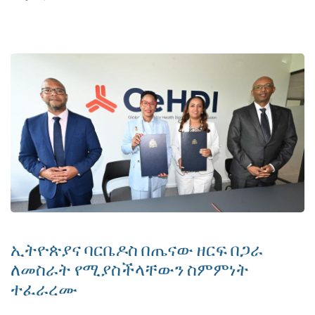
ኢትዮጵያና ባርቤዶስ በጤናው ዘርፍ በጋራ
ለመስራት የሚያስችላቸውን ስምምነት
ተፈራረሙ