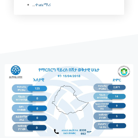
...
ተጨማሪ