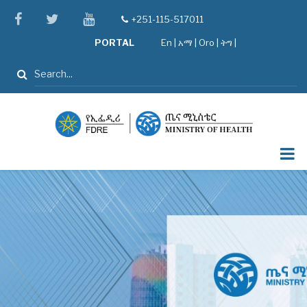
Skip
facebook
twitter
youtube
+251-115-517011
tel
to
PORTAL
En
|
አማ
|
Oro
|
ትግ |
main
content
ፈልግ