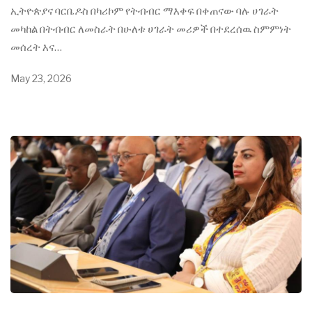
ኢትዮጵያና ባርቤዶስ በካሪኮም የትብብር ማእቀፍ በቀጠናው ባሉ ሀገራት
መካከል በትብብር ለመስራት በሁለቱ ሀገራት መሪዎች በተደረሰዉ ስምምነት
መሰረት እና…
May 23, 2026