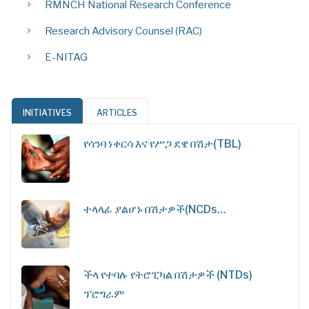
RMNCH National Research Conference
Research Advisory Counsel (RAC)
E-NITAG
INITIATIVES
ARTICLES
የሳንባ ነቀርሳ እና የሥጋ ደዌ በሽታ(TBL)
ተላላፊ ያልሆኑ በሽታዎች(NCDs…
ችላ የተባሉ የትሮፒካል በሽታዎች (NTDs)
ፕሮግራም