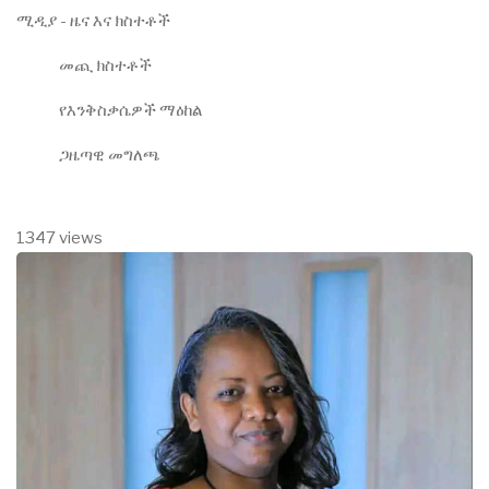
ሚዲያ - ዜና እና ክስተቶች
መጪ ክስተቶች
የእንቅስቃሴዎች ማዕከል
ጋዜጣዊ መግለጫ
1347 views