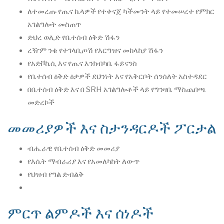
ለተመረጡ የጤና ኬላዎች የተቀናጀ ካችመንት ላይ የተመሠረተ የምክር
አገልግሎት መስጠጥ
ድህረ ወሊድ የቤተሰብ ዕቅድ ሽፋን
ረዥም ንቁ የተገላቢጦሽ የእርግዝና መከላከያ ሽፋን
የአድቮኬሲ እና የጤና እንክብካቤ ፋይናንስ
የቤተሰብ ዕቅድ ዕቃዎች ደህንነት እና የአቅርቦት ሰንሰለት አስተዳደር
በቤተሰብ ዕቅድ እና በ SRH አገልግሎቶች ላይ የግንዛቤ ማስጨበጫ
መድረኮች
መመሪያዎች እና ስታንዳርዶች ፖርታል
ብሔራዊ የቤተሰብ ዕቅድ መመሪያ
የእሴት ማብራሪያ እና የአመለካከት ለውጥ
የህዝብ የግል ድብልቅ
ምርጥ ልምዶች እና ሰነዶች