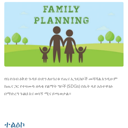
የቤተሰብ ዕቅድ ጉዳይ ቡድን ለሀገሪቱ የጤና ኢንዴክሶች መሻሻል እንዲሁም
ከጤና ጋር የተዛመዱ ዘላቂ የልማት ግቦች (SDGs) ስኬት ላይ አስተዋፅኦ
በማድረግ ጉልህ እና ወሳኝ ሚና ይጫወታል።
ተልዕኮ