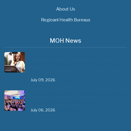
About Us
Regioanl Health Bureaus
MOH News
"ጠንካራ የመጀመሪያ ደረጃ የጤና ክብካቤ ሥርዓቶችን
ለመገንባት ዲጂታል ጤናን ጥቅም ላይ ማዋል" በሚል መሪ
ሃሳብ…
July 09, 2026
- 1 comment
የአፍሪካ የሕክምና ትምህርት «MedEDAfrica 2026»
አህጉራዊ ጉባኤ በአዲስ አበባ መካሄድ ጀመረ
July 06, 2026
- 1 comment