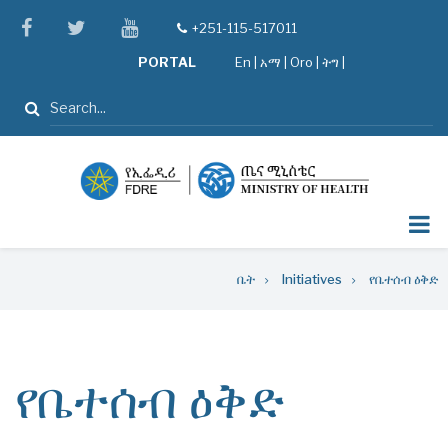
Skip
facebook
twitter
youtube
+251-115-517011
tel
to
PORTAL
En
|
አማ
|
Oro
|
ትግ |
main
content
ፈልግ
Breadcrumb
ቤት
Initiatives
የቤተሰብ ዕቅድ
የቤተሰብ ዕቅድ