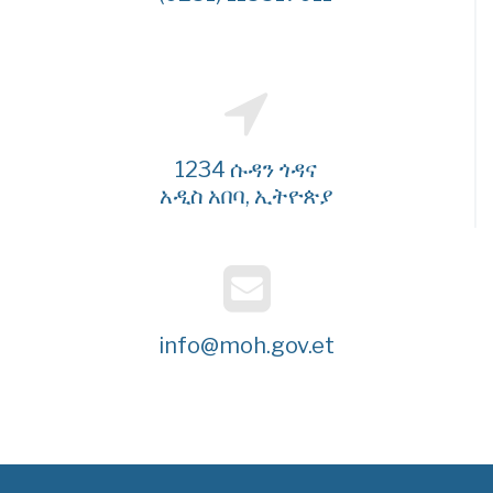
1234 ሱዳን ጎዳና
አዲስ አበባ, ኢትዮጵያ
info@moh.gov.et