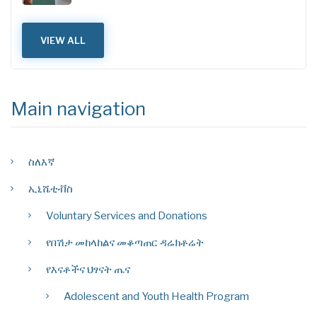
VIEW ALL
Main navigation
ስለእኛ
ኢኒሼቲቭስ
Voluntary Services and Donations
የበሽታ መከላከልና መቆጣጠር ዳሬክቶሬት
የእናቶችና ህፃናት ጤና
Adolescent and Youth Health Program