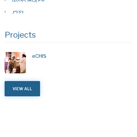
ሰነዶችና መረጃዎች
ያግኙን
Projects
eCHIS
VIEW ALL