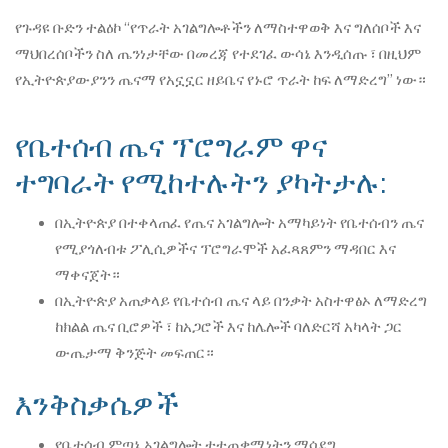
የጉዳዩ ቡድን ተልዕኮ “የጥራት አገልግሎቶችን ለማስተዋወቅ እና ግለሰቦች እና
ማህበረሰቦችን ስለ ጤንነታቸው በመረጃ የተደገፈ ውሳኔ እንዲሰጡ ፣ በዚህም
የኢትዮጵያውያንን ጤናማ የአኗኗር ዘይቤና የኑሮ ጥራት ከፍ ለማድረግ” ነው።
የቤተሰብ ጤና ፕሮግራም ዋና
ተግባራት የሚከተሉትን ያካትታሉ:
በኢትዮጵያ በተቀላጠፈ የጤና አገልግሎት አማካይነት የቤተሰብን ጤና
የሚያጎለብቱ ፖሊሲዎችና ፕሮግራሞች አፈጻጸምን ማዳበር እና
ማቀናጀት።
በኢትዮጵያ አጠቃላይ የቤተሰብ ጤና ላይ በንቃት አስተዋፅኦ ለማድረግ
ከክልል ጤና ቢሮዎች ፣ ከአጋሮች እና ከሌሎች ባለድርሻ አካላት ጋር
ውጤታማ ቅንጅት መፍጠር።
እንቅስቃሴዎች
የቤተሰብ ምጣኔ አገልግሎት ተተጠቃሚነትን ማሳደግ