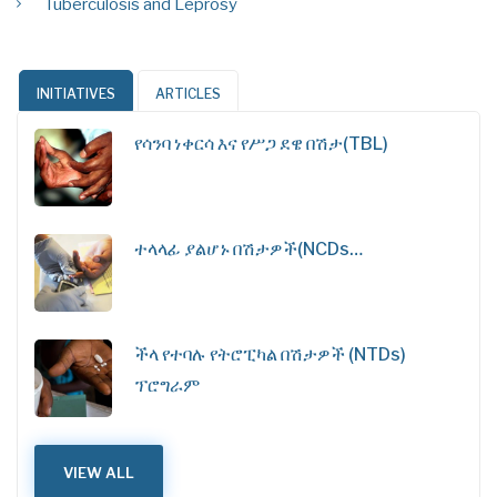
Tuberculosis and Leprosy
INITIATIVES
ARTICLES
የሳንባ ነቀርሳ እና የሥጋ ደዌ በሽታ(TBL)
ተላላፊ ያልሆኑ በሽታዎች(NCDs…
ችላ የተባሉ የትሮፒካል በሽታዎች (NTDs)
ፕሮግራም
VIEW ALL