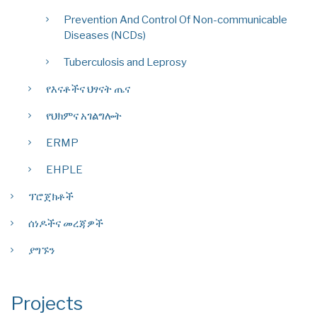
Prevention And Control Of Non-communicable
Diseases (NCDs)
Tuberculosis and Leprosy
የእናቶችና ህፃናት ጤና
የህክምና አገልግሎት
ERMP
EHPLE
ፕሮጀክቶች
ሰነዶችና መረጃዎች
ያግኙን
Projects