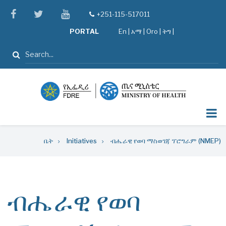
Skip
facebook
twitter
youtube
+251-115-517011
tel
to
PORTAL
En
|
አማ
|
Oro
|
ትግ |
main
content
ፈልግ
Breadcrumb
ቤት
Initiatives
ብሔራዊ የወባ ማስወገጃ ፕሮግራም (NMEP)
ብሔራዊ የወባ