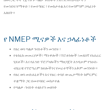
ከወባ ጋር ተዛማጅ የሆኑ ጣልቃ ገብነቶችን እና እንቅስቃሴዎችን
የመንደፍ፣የማቀድ ፣ የመተግበር ፣ የመከታተል እና የመገምገም ኃላፊነት
አለበት።
የ NMEP ሚናዎች እና ኃላፊነቶች
የፀረ ወባ ጣልቃ ገብነቶችን መንደፍ ፣
የቴክኒክ መመሪያዎች፣ ማኑዋሎች ፣ፕሮቶኮሎች ፣መደበኛ የአሰራር
ሂደቶች፣ እና የፈንድ ፕሮፖዛሎችን ማዘጋጀት እንዲሁም የንዑስ-
ብሄራዊ የፕሮግራም ክፍሎችንና የሠራተኞችን አቅም መገንባት።
የፀረ ወባ መድሐኒቶችን እና የፀረ-ተባይ ውጤታማነት ከምርምር
ተቋማት ጋር በመተባበር መከታተል
የጣልቃ -ገብነት ተፅእኖን መለካት