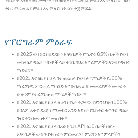
ገብነቶች እንደ የወባ ታማሚ ማሳወቂያ፣ ምርመራ፣ ምደባ እና ምላሽ እና ወባ
ተኮር ምርመራ ፣ ምደባ እና ምላሽ በቅርቡ ተጀምሯል።
የፕሮግራም ምዕራፍ
በ 2025 ወባ ስር በሰደደበት አካባቢዎች የሚኖሩ 85% ቤቶች የወባ
መከላከያ ጣልቃ ገብነቶች ላይ ተገቢ ባህሪ እና ልምዶችን እንዲያዳብሩ
ማድረግ።
በ2021 እና ከዚያ በኋላ በተጠረጠሩ የወባ ታማሚዎች የ100%
ማረጋገጫ ምርመራ ማካሄድ እና በብሔራዊ መመሪያዎች መሠረት
ሁሉንም የተረጋገጡ ታማሚዎች ማከም።
በ 2021 እና ከዚያ በኋላ ለወባ በሽታ ተጋላጭ የሆነን ህዝብ 100%
በዓለም አቀፍ ደረጃ በሚመከር አንድ አይነት የቬክተር ቁጥጥር ጣልቃ
ገብነትን በመጠቀም መጠበቅ።
በ 2021 እና ከዚያ በኋላ በአሁኑ ጊዜ API ከ10 በታች በሆኑ
አካባቢዎች ውስጥ የትኩረት ምርመራን ፣ ምደባን እና ምላሾችን