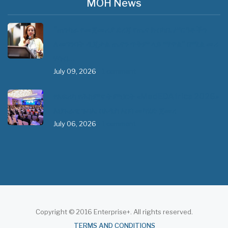
MOH News
"ጠንካራ የመጀመሪያ ደረጃ የጤና ክብካቤ ሥርዓቶችን
ለመገንባት ዲጂታል ጤናን ጥቅም ላይ ማዋል" በሚል መሪ
ሃሳብ…
July 09, 2026
- 1 comment
የአፍሪካ የሕክምና ትምህርት «MedEDAfrica 2026»
አህጉራዊ ጉባኤ በአዲስ አበባ መካሄድ ጀመረ
July 06, 2026
- 1 comment
Copyright © 2016 Enterprise+. All rights reserved.
About
TERMS AND CONDITIONS