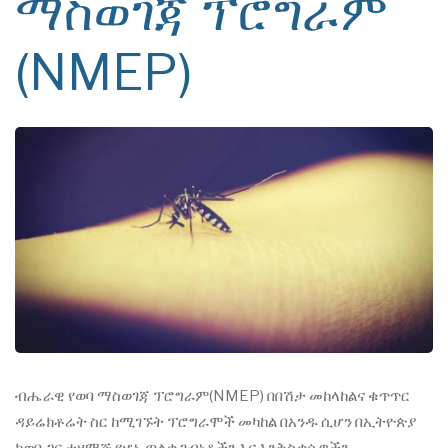
ማስወገጃ ፕሮግራም
(NMEP)
ብሔራዊ የወባ ማስወገጃ ፕሮግራም(NMEP) በበሽታ መከላከልና ቁጥጥር
ዳይሬክቶሬት ስር ከሚገኙት ፕሮግራሞች መካከል በአንዱ ሲሆን በኢትዮጵያ