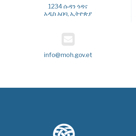
1234 ሱዳን ጎዳና
አዲስ አበባ, ኢትዮጵያ
info@moh.gov.et