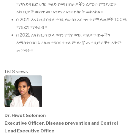
ማካሄድና ዜሮ ሀገር ወለድ የወባ በሽታዎችን ሪፖርት የሚያደርጉ
አካባቢዎች ውስጥ ወባ እንደገና እንዳይከሰት መከላከል።
በ 2021 እና ከዚያ በኋላ ተገቢ የውሳኔ አሰጣጥን የሚያመቻች 100%
ማስረጃ ማቅረብ።
በ 2021 እና ከዚያ በኋላ ወባን የማስወገድ ጣልቃ ገብነቶችን
ለማስተባበር እና ለመተግበር የሁሉም ደረጃ ጤና ቢሮዎችን አቅም
መገንባት።
1818 views
Dr. Hiwot Solomon
Executive Officer, Disease prevention and Control
Lead Executive Office