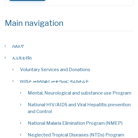
Main navigation
ስለእኛ
ኢኒሼቲቭስ
Voluntary Services and Donations
የበሽታ መከላከልና መቆጣጠር ዳሬክቶሬት
Mental, Neurological and substance use Program
National HIV/AIDS and Viral Hepatitis prevention
and Control
National Malaria Elimination Program (NMEP)
Neglected Tropical Diseases (NTDs) Program