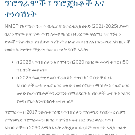
ፕሮግራሞች ፣ ፕሮጄክቶች እና
ተነሳሽነት
NMEP የአምስት ዓመት ብሔራዊ ስትራቴጂክ ዕቅድ (2021-2025) ያወጣ
ሲሆን ዋናው አላማው ወባን ለመቆጣጠር በተደረገው ፍልሚያ የተገኙትን
ድሎች ማጠናከር፣ የበሽታውን ሸክም የበለጠ መቀነስ እና በአንዳንድ አካባቢዎች
የወባን ስርጭትን ማቋረጥ ነው። ሁለት ግቦች አሉት፡
በ 2025 የወባ በሽታን እና ሞትን በ2020 ከነበረው መነሻ ቁጥር በ50
ፐርሰንት መቀነስ።
በ 2025 ዓመታዊ የ ወባ ፓራሳይት ቁጥር ከ 10 በታች በሆኑ
አካባቢዎች ውስጥ ዜሮ ሀገር ወለድ የወባ በሽታን ማሳካት እና ዜሮ ሀገር
ወለድ የወባ በሽታዎችን ሪፖርት በሚያደርጉ አካባቢዎች ውስጥ እንደገና
የወባ በሽታ እንዳይከሰት መከላከል።
ፕሮግራሙ በ 2017 ንዑስ-አገራዊ የወባ በሽታን ማስወገድ ያስጀመረ ሲሆን
የማስወገድ ፕሮግራሙን በሀገሪቱ በማስፋፋት ዜሮ ሀገር ወለድ የወባ
አካባቢዎችን በ 2030 ለማስፋፋት አቅዷል። በዚህም መሰረት አዲስ ጣልቃ