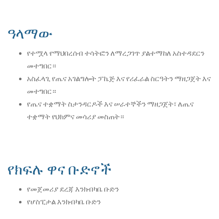
ዓላማው
የተሟላ የማህበረሰብ ተሳትፎን ለማረጋገጥ ያልተማከለ አስተዳደርን
መተግበር።
አስፈላጊ የጤና አገልግሎት ፓኬጅ እና የሪፈራል ስርዓትን ማዘጋጀት እና
መተግበር።
የጤና ተቋማት ስታንዳርዶች እና ሠራተኞችን ማዘጋጀት፣ ለጤና
ተቋማት የህክምና መሳሪያ መስጠት።
የክፍሉ ዋና ቡድኖች
የመጀመሪያ ደረጃ እንክብካቤ ቡድን
የሆስፒታል እንክብካቤ ቡድን