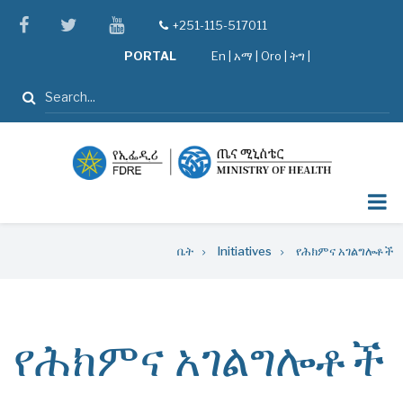
Skip
facebook
twitter
youtube
+251-115-517011
tel
to
PORTAL
En
|
አማ
|
Oro
|
ትግ |
main
content
ፈልግ
Breadcrumb
ቤት
Initiatives
የሕክምና አገልግሎቶች
የሕክምና አገልግሎቶች