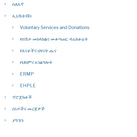
ስለእኛ
ኢኒሼቲቭስ
Voluntary Services and Donations
የበሽታ መከላከልና መቆጣጠር ዳሬክቶሬት
የእናቶችና ህፃናት ጤና
የህክምና አገልግሎት
ERMP
EHPLE
ፕሮጀክቶች
ሰነዶችና መረጃዎች
ያግኙን