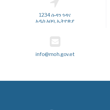
1234 ሱዳን ጎዳና
አዲስ አበባ, ኢትዮጵያ
info@moh.gov.et