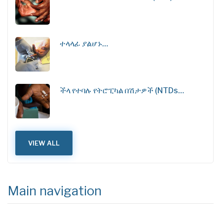
ተላላፊ ያልሆኑ…
ችላ የተባሉ የትሮፒካል በሽታዎች (NTDs…
VIEW ALL
Main navigation