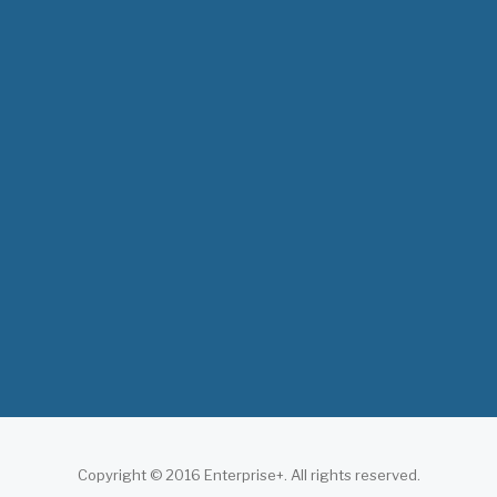
MOH News
"ጠንካራ የመጀመሪያ ደረጃ የጤና ክብካቤ ሥርዓቶችን
ለመገንባት ዲጂታል ጤናን ጥቅም ላይ ማዋል"…
July 09, 2026
- 1 comment
የአፍሪካ የሕክምና ትምህርት «MedEDAfrica 2026»
አህጉራዊ ጉባኤ በአዲስ አበባ መካሄድ ጀመረ
July 06, 2026
- 1 comment
Copyright © 2016 Enterprise+. All rights reserved.