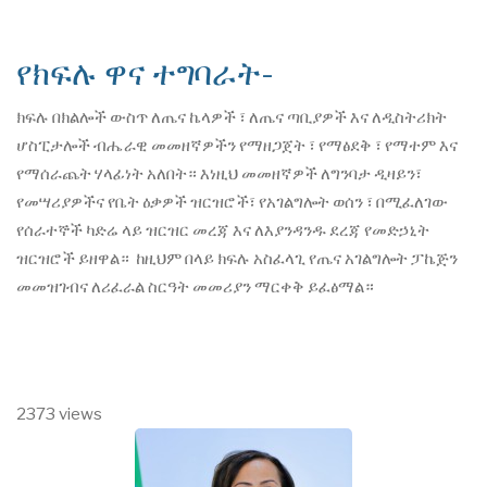
የክፍሉ ዋና ተግባራት-
ክፍሉ በክልሎች ውስጥ ለጤና ኬላዎች ፣ ለጤና ጣቢያዎች እና ለዲስትሪክት
ሆስፒታሎች ብሔራዊ መመዘኛዎችን የማዘጋጀት ፣ የማፅደቅ ፣ የማተም እና
የማሰራጨት ሃላፊነት አለበት። እነዚህ መመዘኛዎች ለግንባታ ዲዛይን፣
የመሣሪያዎችና የቤት ዕቃዎች ዝርዝሮች፣ የአገልግሎት ወሰን ፣ በሚፈለገው
የሰራተኞች ካድሬ ላይ ዝርዝር መረጃ እና ለእያንዳንዱ ደረጃ የመድኃኒት
ዝርዝሮች ይዘዋል። ከዚህም በላይ ክፍሉ አስፈላጊ የጤና አገልግሎት ፓኬጅን
መመዝገብና ለሪፈራል ስርዓት መመሪያን ማርቀቅ ይፈፅማል።
2373 views