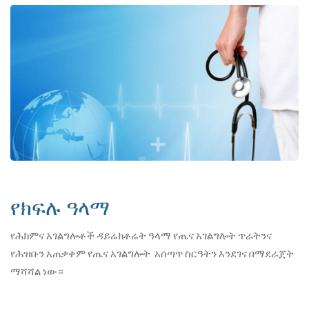
የክፍሉ ዓላማ
የሕክምና አገልግሎቶች ዳይሬክቶሬት ዓላማ የጤና አገልግሎት ጥራትንና
የሕዝቡን አጠቃቀም የጤና አገልግሎት አሰጣጥ ስርዓትን እንደገና በማደራጀት
ማሻሻል ነው።