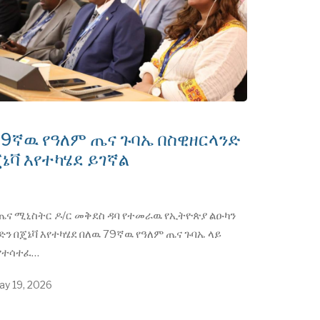
79ኛዉ የዓለም ጤና ጉባኤ በስዊዘርላንድ
ኔቫ እየተካሄደ ይገኛል
ጤና ሚኒስትር ዶ/ር መቅደስ ዳባ የተመራዉ የኢትዮጵያ ልዑካን
ድን በጄኔቫ እየተካሄደ በለዉ 79ኛዉ የዓለም ጤና ጉባኤ ላይ