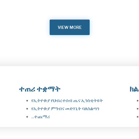
እ
በተደረሰዉ ስምምነት መሰረት እና…
ሰ
M
May 23, 2026
VIEW MORE
ተጠሪ ተቋማት
ክል
የኢትዮጵያ የህብረተሰብ ጤና ኢንስቲትዩት
የኢትዮጵያ ምግብና መድሃኒት ባለስልጣን