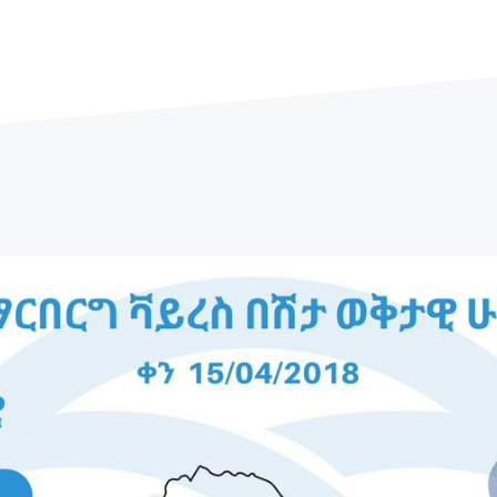
...
ተጨማሪ