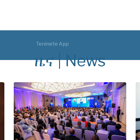
Teninete App
ዜና | News