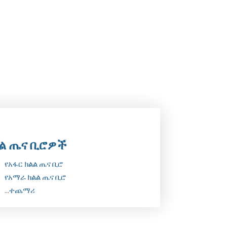
የተሳተፈ…
ay 19, 2026
ል ጤና ቢሮዎች
የአፋር ክልል ጤና ቢሮ
የአማራ ክልል ጤና ቢሮ