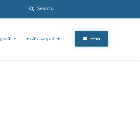
ፈልግ
ጀክቶች
ሰነዶችና መረጃዎች
ያግኙን