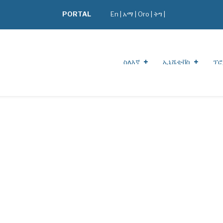
PORTAL
En
|
አማ
|
Oro
|
ትግ |
ስለእኛ
ኢኒሼቲቭስ
ፕሮ