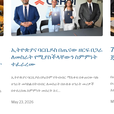
ኢትዮጵያና ባርቤዶስ በጤናው ዘርፍ በጋራ
ለመስራት የሚያስችላቸውን ስምምነት
ጄ
ት
ተፈራረሙ
በ
ኢትዮጵያና ባርቤዶስ በካሪኮም የትብብር ማእቀፍ በቀጠናው ባሉ
ቡ
ሀገራት መካከል በትብብር ለመስራት በሁለቱ ሀገራት መሪዎች