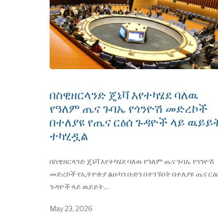
በስዊዘርላንድ ጄኔቫ እየተካሄደ ባለዉ
የዓለም ጤና ጉባኤ የጎንዮሽ መድረኮች
በተለያዩ የጤና ርዕሰ ጉዳዮች ላይ ዉይይ
ተካሂዷል
በስዊዘርላንድ ጄኔቫ እየተካሄደ ባለዉ የዓለም ጤና ጉባኤ የጎንዮሽ