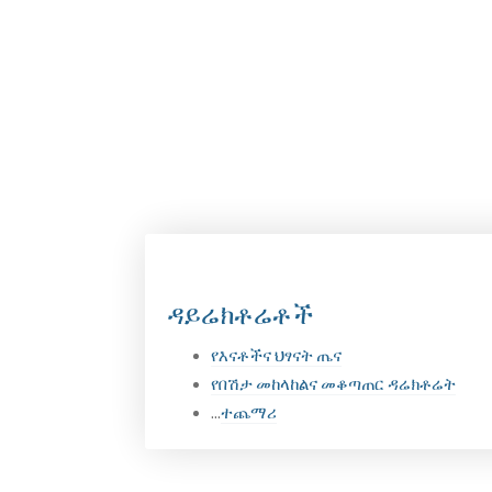
መድረኮች የኢትዮጵያ ልዑካን ቡድን በተገኙበት በተለያዩ ጤና ርዕ
ጉዳዮች ላይ ዉይይት…
May 23, 2026
ዳይሬክቶሬቶች
የእናቶችና ህፃናት ጤና
የበሽታ መከላከልና መቆጣጠር ዳሬክቶሬት