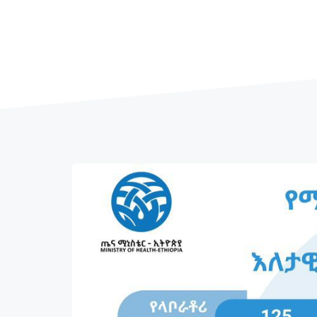
...
ተጨማሪ