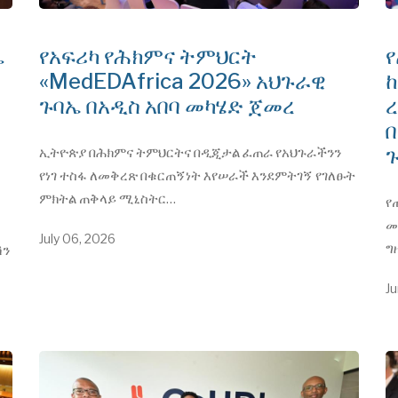
ቤ
የአፍሪካ የሕክምና ትምህርት
የ
«MedEDAfrica 2026» አህጉራዊ
ጉባኤ በአዲስ አበባ መካሄድ ጀመረ
ረ
ኢትዮጵያ በሕክምና ትምህርትና በዲጂታል ፈጠራ የአህጉራችንን
የነገ ተስፋ ለመቅረጽ በቁርጠኝነት እየሠራች እንደምትገኝ የገለፁት
ምክትል ጠቅላይ ሚኒስትር…
የ
መ
July 06, 2026
ግ
ሽን
Ju