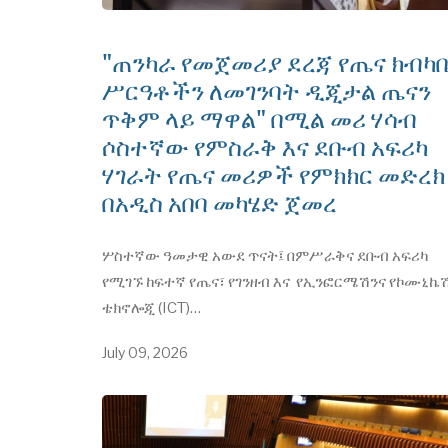
"ጠንካራ የመጀመሪያ ደረጃ የጤና ክብካ
ሥርዓቶችን ለመገንባት ዲጂታል ጤናን
ጥቅም ላይ ማዋል" በሚል መሪ ሃሳብ
ሶስተኛው የምስራቅ እና ደቡብ አፍሪካ
ሃገራት የጤና መሪዎች የምክክር መድረክ
በአዲስ አበባ መካሄድ ጀመረ
ሦስተኛው ዓመታዊ አውደ ጥናት፤ በምሥራቅና ደቡብ አፍሪካ
የሚገኙ ከፍተኛ የጤና፣ የገንዘብ እና የኢንፎርሜሽንና የኮሙኒኬ
ቴክኖሎጂ (ICT)…
July 09, 2026