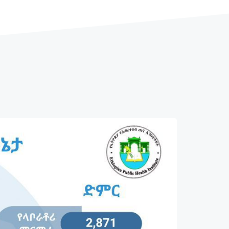
...
ተጨማሪ