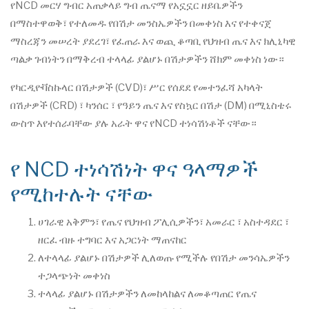
የNCD መርሃ ግብር አጠቃላይ ግብ ጤናማ የአኗኗር ዘይቤዎችን
በማስተዋወቅ፣ የተለመዱ የበሽታ መንስኤዎችን በመቀነስ እና የተቀናጀ
ማስረጃን መሠረት ያደረገ፣ የፈጠራ እና ወጪ ቆጣቢ የህዝብ ጤና እና ክሊኒካዊ
ጣልቃ ገብነትን በማቅረብ ተላላፊ ያልሆኑ በሽታዎችን ሸክም መቀነስ ነው።
የካርዲዮቫስኩላር በሽታዎች (CVD)፣ ሥር የሰደደ የመተንፈሻ አካላት
በሽታዎች (CRD) ፣ ካንሰር ፣ የዓይን ጤና እና የስኳር በሽታ (DM) በሚኒስቴሩ
ውስጥ እየተሰራባቸው ያሉ አራት ዋና የNCD ተነሳሽነቶች ናቸው።
የ NCD ተነሳሽነት ዋና ዓላማዎች
የሚከተሉት ናቸው
ሀገራዊ አቅምን፣ የጤና የህዝብ ፖሊሲዎችን፣ አመራር ፣ አስተዳደር ፣
ዘርፈ ብዙ ተግባር እና አጋርነት ማጠናከር
ለተላላፊ ያልሆኑ በሽታዎች ሊለወጡ የሚችሉ የበሽታ መንሳኤዎችን
ተጋላጭነት መቀነስ
ተላላፊ ያልሆኑ በሽታዎችን ለመከላከልና ለመቆጣጠር የጤና