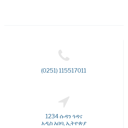
(0251) 115517011
1234 ሱዳን ጎዳና
አዲስ አበባ, ኢትዮጵያ