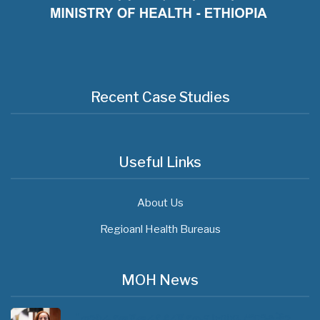
Recent Case Studies
Useful Links
About Us
Regioanl Health Bureaus
MOH News
"ጠንካራ የመጀመሪያ ደረጃ የጤና ክብካቤ ሥርዓቶችን