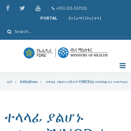
Skip
facebook
twitter
youtube
+251-115-517011
tel
to
PORTAL
En
|
አማ
|
Oro
|
ትግ |
main
content
ፈልግ
Breadcrumb
ቤት
Initiatives
ተላላፊ ያልሆኑ በሽታዎች(NCDs) መከላከል እና መቆጣጠር
ተላላፊ ያልሆኑ