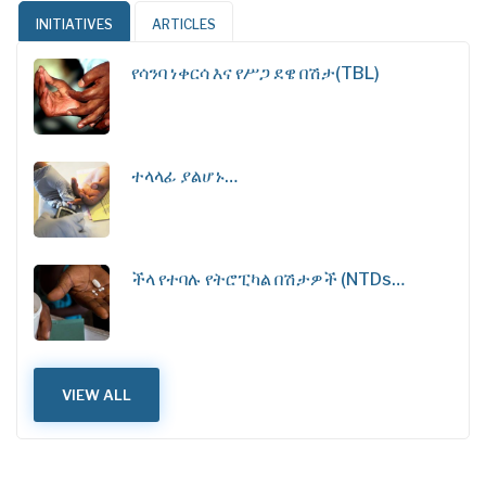
INITIATIVES
ARTICLES
የሳንባ ነቀርሳ እና የሥጋ ደዌ በሽታ(TBL)
ተላላፊ ያልሆኑ…
ችላ የተባሉ የትሮፒካል በሽታዎች (NTDs…
VIEW ALL