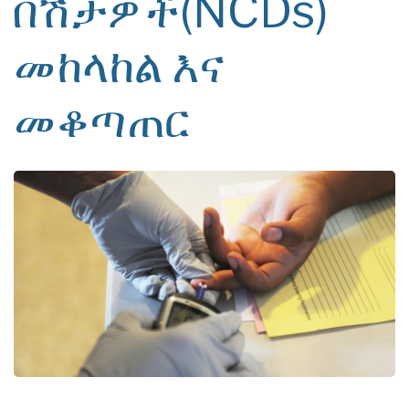
በሽታዎች(NCDs)
መከላከል እና
መቆጣጠር