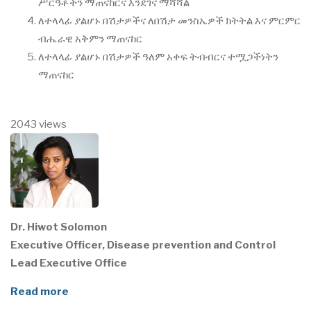
ሥርዓቶችን ማጠናከርና እንደገና ማሻሻል
ለተላላፊ ያልሆኑ በሽታዎችና ለበሽታ መንስኤዎች ክትትል እና ምርምር
ብሔራዊ አቅምን ማጠናከር
ለተላላፊ ያልሆኑ በሽታዎች ዓለም አቀፍ ትብብርና ተሟጋችነትን
ማጠናከር
2043 views
Dr. Hiwot Solomon
Executive Officer, Disease prevention and Control
Lead Executive Office
Read more