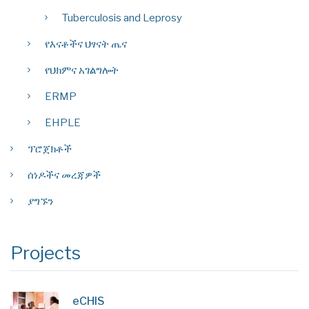
Tuberculosis and Leprosy
የእናቶችና ህፃናት ጤና
የህክምና አገልግሎት
ERMP
EHPLE
ፕሮጀክቶች
ሰነዶችና መረጃዎች
ያግኙን
Projects
eCHIS