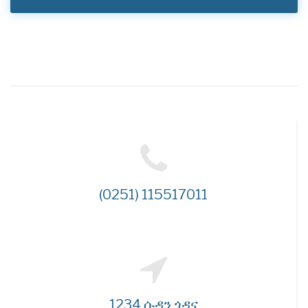
(0251) 115517011
1234 ሱዳን ጎዳና