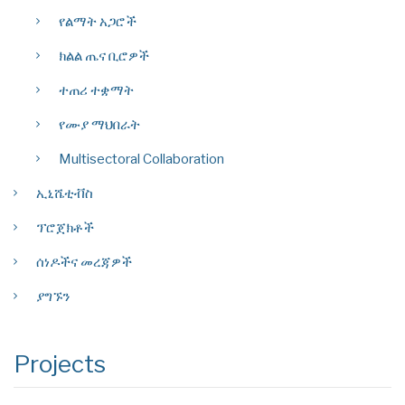
የልማት አጋሮች
ክልል ጤና ቢሮዎች
ተጠሪ ተቋማት
የሙያ ማህበራት
Multisectoral Collaboration
ኢኒሼቲቭስ
ፕሮጀክቶች
ሰነዶችና መረጃዎች
ያግኙን
Projects