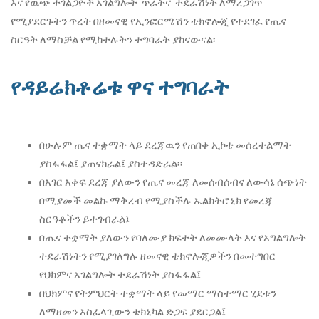
እና የዉጭ ተገልጋዮች አገልግሎት ጥራትና ተደራሽነት ለማረጋገጥ
የሚያደርጉትን ጥረት በዘመናዊ የኢንፎርሜሽን ቴክኖሎጂ የተደገፈ የጤና
ስርዓት ለማስቻል የሚከተሉትን ተግባራት ያከናውናል፡-
የዳይሬክቶሬቱ ዋና ተግባራት
በሁሉም ጤና ተቋማት ላይ ደረጃዉን የጠበቀ ኢኮቴ መሰረተልማት
ያስፋፋል፤ ያጠናክራል፤ ያስተዳድራል፡፡
በአገር አቀፍ ደረጃ ያለውን የጤና መረጃ ለመሰብሰብና ለውሳኔ ሰጭነት
በሚያመች መልኩ ማቅረብ የሚያስችሉ ኤልክትሮኒክ የመረጃ
ስርዓቶችን ይተገብራል፤
በጤና ተቋማት ያለውን የባለሙያ ክፍተት ለመሙላት እና የአግልግሎት
ተደራሽነትን የሚያገለግሉ ዘመናዊ ቴክኖሎጂዎችን በመተግበር
የህክምና አገልግሎት ተደራሽነት ያስፋፋል፤
በህክምና የትምህርት ተቋማት ላይ የመማር ማስተማር ሂደቱን
ለማዘመን አስፈላጊውን ቴክኒካል ድጋፍ ያደርጋል፤