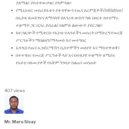
ያለማል፤ ያስተዋውቃል፤ ያላምዳል፡፡
የሚኒስቴር መስሪያቤቱን ያቀዳቸውን የጤና እርምጃዎች/Initiative/
በኢኮቴ ለመደገፍና ለማሳካት በአገሪቱ ውስጥ ካሉ በዘርፉ ከተሰማሩ
ተቋማት ጋር በጋራ ይሰራል፤ የልምድ ልውውጥ ያደርጋል፡፡
ከተጋልጋዮች የሚቀርቡ የኢኮቴ ፍላጎቶችን መሰረት በማድረግ የመረጃ
ሥርዓቶችን ማበልጸግ/ማላመድ እና መተግበር
አዳዲስ የጤና ኢንፎርሜሽን ሲስተሞችን መለየት እና ማስተዋወቅ፤
በተተገበሩ የመረጃ ሥርዓቶች ላይ እና በተለያዩ ተቋማት ለሚሰሩ
የአይቲ ባለሙያዎች የአቅም ግንባታ ስልጠና መስጠት
407 views
Mr. Maru Sisay