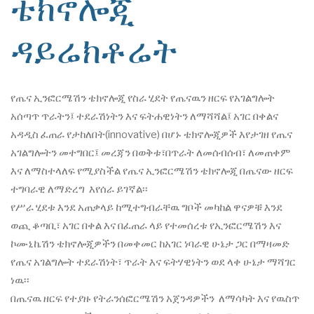
ቴክኖሎጂ
ዳይሬክቶሬት
የጤና ኢንፎርሜሽን ቴክኖሎጂ የስራ ሂደት የጤናዉን ዘርፍ የአገልግሎት
አሰጣጥ ጥራትን፤ ተደራሽነትን እና ፍትሐዊነትን ለማሻሻል፤ አገር በቀልና
አዳዲስ ፈጠራ የታከለበት(innovative) በሆኑ ቴክኖሎጂዎች እየታገዘ የጤና
አገልግሎትን መተግበር፤ መረጃን በወቅቱ፣በጥራት ለመሰብሰብ፣ ለመጠቀም
እና ለማስተላለፍ የሚያስችል የጤና ኢንፎርሜሽን ቴክኖሎጂ በጤናው ዘርፍ
ተግባራዊ ለማድረግ እየሰራ ይገኛል፡፡
የሥራ ሂደቱ እንደ አጠቃላይ ከሚተግብራቸዉ ግቦች መካከል ዋናዎቹ እንደ
ወጪ ቆጣቢ፣ አገር በቀል እና በፈጠራ ላይ የተመሰረቱ የኢንፎርሜሽን እና
ኮሙኒኬሽን ቴክኖሎጂዎችን በመቀመር ከአገር ነባራዊ ሁኔታ ጋር በማዛመድ
የጤና አገልግሎት ተደራሽነት፣ ጥራት እና ፍትሃዊነትን ወደ ላቀ ሁኔታ ማሻገር
ነዉ፡፡
በጤናዉ ዘርፍ የተያዙ የትራንሰፎርሜሽን አጀንዳዎችን ለማሳካት እና የዉስጥ