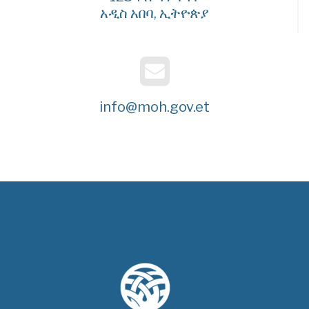
አዲስ አበባ, ኢትዮጵያ
info@moh.gov.et