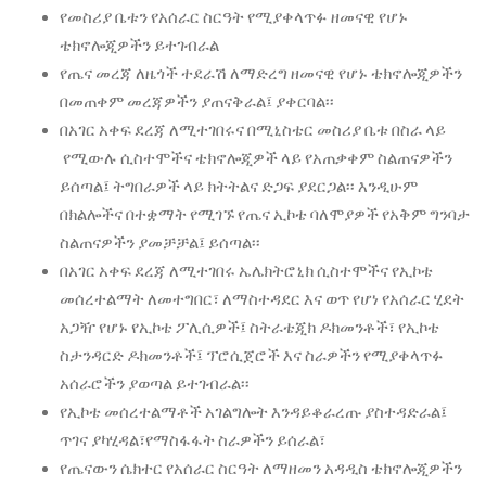
የመስሪያ ቤቱን የአሰራር ስርዓት የሚያቀላጥፉ ዘመናዊ የሆኑ
ቴክኖሎጂዎችን ይተገብራል
የጤና መረጃ ለዜጎች ተደራሽ ለማድረግ ዘመናዊ የሆኑ ቴክኖሎጂዎችን
በመጠቀም መረጃዎችን ያጠናቅራል፤ ያቀርባል፡፡
በአገር አቀፍ ደረጃ ለሚተገበሩና በሚኒስቴር መስሪያ ቤቱ በስራ ላይ
የሚውሉ ሲስተሞችና ቴክኖሎጂዎች ላይ የአጠቃቀም ስልጠናዎችን
ይሰጣል፤ ትግበራዎች ላይ ክትትልና ድጋፍ ያደርጋል፡፡ እንዲሁም
በክልሎችና በተቋማት የሚገኙ የጤና ኢኮቴ ባለሞያዎች የአቅም ግንባታ
ስልጠናዎችን ያመቻቻል፤ ይሰጣል፡፡
በአገር አቀፍ ደረጃ ለሚተገበሩ ኤሌክትሮኒክ ሲስተሞችና የኢኮቴ
መሰረተልማት ለመተግበር፣ ለማስተዳደር እና ወጥ የሆነ የአሰራር ሂደት
አጋዥ የሆኑ የኢኮቴ ፖሊሲዎች፤ ስትራቴጂክ ዶክመንቶች፣ የኢኮቴ
ስታንዳርድ ዶክመንቶች፤ ፕሮሲጀሮች እና ስራዎችን የሚያቀላጥፉ
አሰራሮችን ያወጣል ይተገብራል፡፡
የኢኮቴ መሰረተልማቶች አገልግሎት እንዳይቆራረጡ ያስተዳድራል፤
ጥገና ያካሂዳል፣የማስፋፋት ስራዎችን ይሰራል፣
የጤናውን ሴክተር የአሰራር ስርዓት ለማዘመን አዳዲስ ቴክኖሎጂዎችን