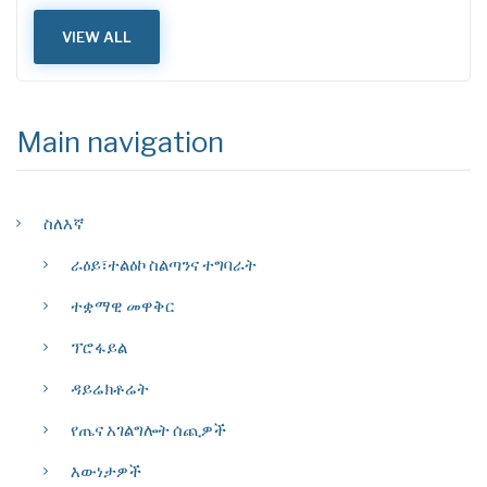
VIEW ALL
Main navigation
ስለእኛ
ራዕይ፣ተልዕኮ ስልጣንና ተግባራት
ተቋማዊ መዋቅር
ፕሮፋይል
ዳይሬክቶሬት
የጤና አገልግሎት ሰጪዎች
እውነታዎች