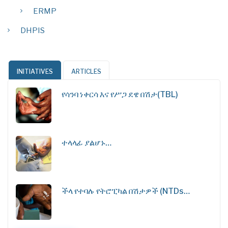
ERMP
DHPIS
INITIATIVES
ARTICLES
የሳንባ ነቀርሳ እና የሥጋ ደዌ በሽታ(TBL)
ተላላፊ ያልሆኑ…
ችላ የተባሉ የትሮፒካል በሽታዎች (NTDs…