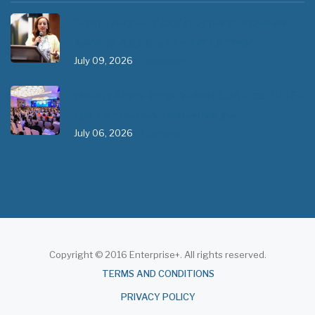
"ጠንካራ የመጀመሪያ ደረጃ የጤና ክብካቤ ሥርዓቶችን
ለመገንባት ዲጂታል ጤናን ጥቅም ላይ ማዋል"…
July 09, 2026
- 1 comment
የአፍሪካ የሕክምና ትምህርት «MedEDAfrica 2026»
አህጉራዊ ጉባኤ በአዲስ አበባ መካሄድ ጀመረ
July 06, 2026
- 1 comment
Copyright © 2016 Enterprise+. All rights reserved.
About
TERMS AND CONDITIONS
PRIVACY POLICY