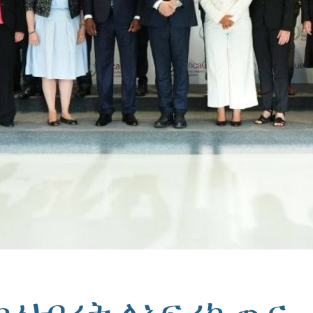
ካ ህብረት ለአፍሪካ ጤና