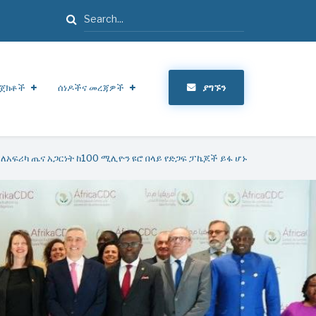
ፈልግ
ጀክቶች
ሰነዶችና መረጃዎች
ያግኙን
 ለአፍሪካ ጤና አጋርነት ከ100 ሚሊዮን ዩሮ በላይ የድጋፍ ፓኬጆች ይፋ ሆኑ