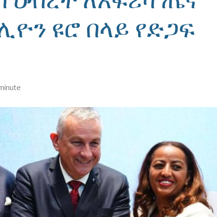
ሊዮን ዩሮ በላይ የድጋፍ
 minute