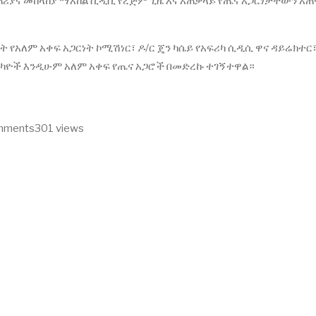
ጠሪያና መከላከያ ማእከል ሲዲሲ የረጅም ጊዜ እና አጠቃላይ የጤና አጋርነታቸውን አ
 የአለም አቀፍ አጋርነት ኮሚሽነር፣ ዶ/ር ጄን ካሴይ የአፍሪካ ሲዲሲ ዋና ዳይሬክተር
ተወካዮች እንዲሁም አለም አቀፍ የጤና አጋሮች በመድረኩ ተገኝተዋል።
omments
301 views