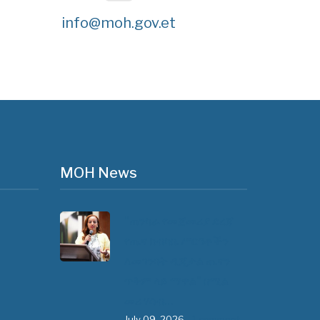
info@moh.gov.et
MOH News
"ጠንካራ የመጀመሪያ ደረጃ
የጤና ክብካቤ ሥርዓቶችን
ለመገንባት ዲጂታል ጤናን
ጥቅም ላይ ማዋል" በሚል
መሪ ሃሳብ…
July 09, 2026
- 1 comment