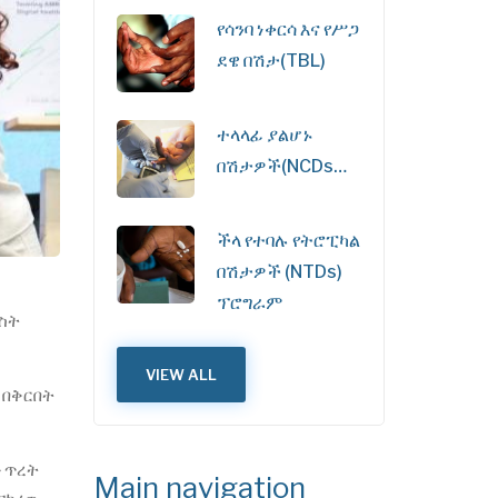
የሳንባ ነቀርሳ እና የሥጋ
ደዌ በሽታ(TBL)
ተላላፊ ያልሆኑ
በሽታዎች(NCDs…
ችላ የተባሉ የትሮፒካል
በሽታዎች (NTDs)
ፕሮግራም
ሶስት
VIEW ALL
 በቅርበት
ን ጥረት
Main navigation