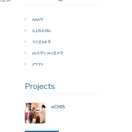
ጠናክረው
ስለእኛ
፣
ኢኒሼቲቭስ
ፕሮጀክቶች
ሰነዶችና መረጃዎች
ያግኙን
Projects
eCHIS