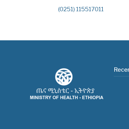
(0251) 115517011
Recen