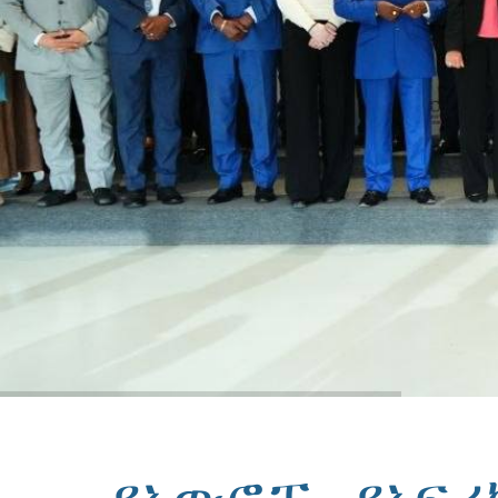
የአውሮፓ - የአፍሪ