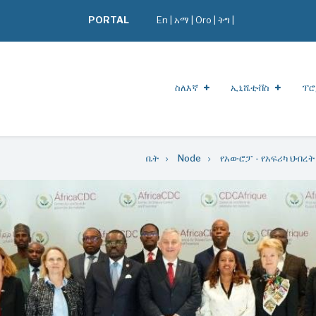
PORTAL
En
|
አማ
|
Oro
|
ትግ |
ስለእኛ
ኢኒሼቲቭስ
ፕሮ
ቤት
Node
የአውሮፓ - የአፍሪካ ህብረት