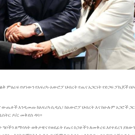
 ትልቅ ምዕራፍ የሆነውን የአፍሪካ-አውሮፓ ህብረት የጤና አጋርነት የድጋፍ ፓኬጆች በ
ጤና ውጤቶች እንዲመጡ ከአፍሪካ ሲዲሲ፣ ከአውሮፓ ህብረት እና ከሁሉም አጋሮች ጋር
ስትር ዶ/ር መቅደስ ዳባ።
ማት ግቦችን ለማሳካት ወቅታዊና የወደፊት የጤና ስጋቶችን ለመቅረፍ እየተደረገ ያለው