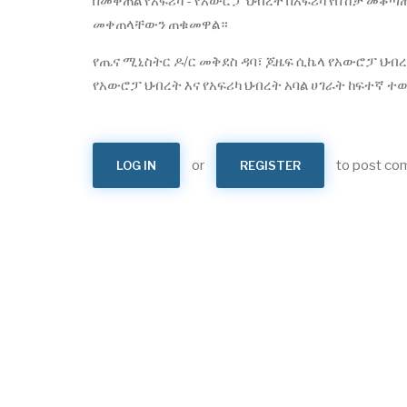
በመቀጠል የአፍሪካ - የአውሮፓ ህብረት በአፍሪካ የበሽታ መቆጣ
መቀጠላቸውን ጠቁመዋል።
የጤና ሚኒስትር ዶ/ር መቅደስ ዳባ፣ ጆዜፍ ሲኬላ የአውሮፓ ህብረት
የአውሮፓ ህብረት እና የአፍሪካ ህብረት አባል ሀገራት ከፍተኛ 
or
to post c
LOG IN
REGISTER