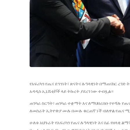
የአፍሪካን የጤና ደኅንነት፣ ጽናትና ሉዓላዊነት በማጠናከር ረገድ
አዳዲስ ኢኒሼቲቮች ላይ ትኩረት ያደረገ ነው ተብሏል።
ጠንካራ ስርዓት፣ ጠንካራ ተቋማት እና ለማህበረሰቡ የተሻሉ የ
ለመስራት ኢትዮጵያ ሙሉ በሙሉ ቁርጠኛ ነች ብለዋል የጤና ሚኒ
ሁለቱ አህጉራት የአፍሪካን የጤና ሉዓላዊነት እና ሰፊ የዘላቂ ል