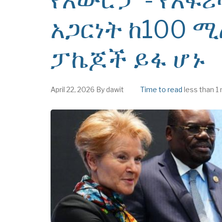
አጋርነት ከ100 ሚ
ፓኬጆች ይፋ ሆኑ
April 22, 2026
By
dawit
Time to read
less than 1