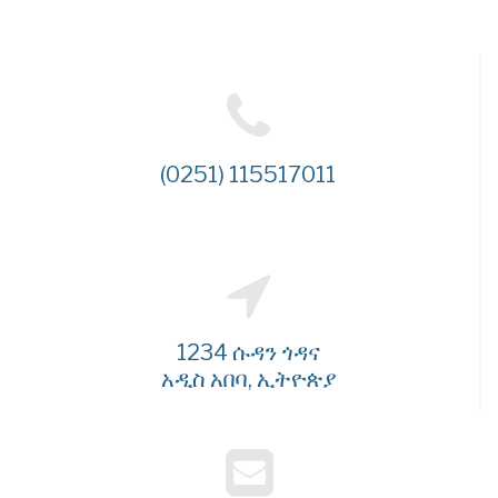
(0251) 115517011
1234 ሱዳን ጎዳና
አዲስ አበባ, ኢትዮጵያ