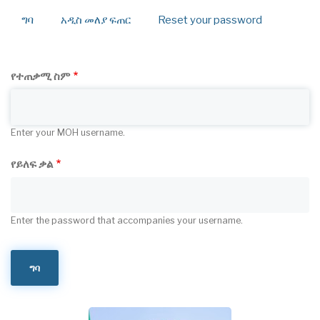
ግባ
(active
አዲስ መለያ ፍጠር
Reset your password
Primary
tab)
tabs
የተጠቃሚ ስም
Enter your MOH username.
የይለፍ ቃል
Enter the password that accompanies your username.