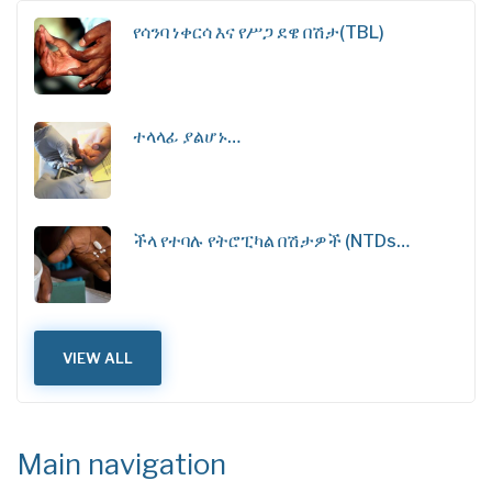
የሳንባ ነቀርሳ እና የሥጋ ደዌ በሽታ(TBL)
ተላላፊ ያልሆኑ…
ችላ የተባሉ የትሮፒካል በሽታዎች (NTDs…
VIEW ALL
Main navigation