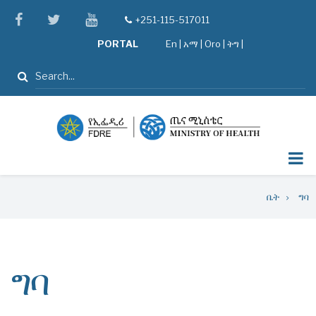
Skip
facebook
twitter
youtube
+251-115-517011
tel
to
PORTAL
En
|
አማ
|
Oro
|
ትግ |
main
content
ፈልግ
Breadcrumb
ቤት
ግባ
ግባ