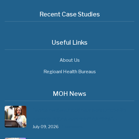
Recent Case Studies
Useful Links
About Us
Regioanl Health Bureaus
MOH News
"ጠንካራ የመጀመሪያ ደረጃ የጤና ክብካቤ ሥርዓቶችን
ለመገንባት ዲጂታል ጤናን ጥቅም ላይ ማዋል"…
July 09, 2026
- 1 comment