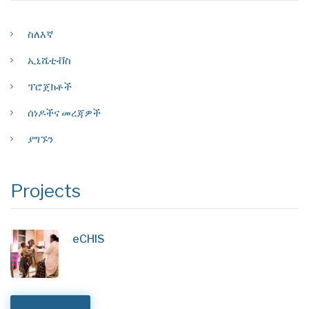
ስለእኛ
ኢኒሼቲቭስ
ፕሮጀክቶች
ሰነዶችና መረጃዎች
ያግኙን
Projects
eCHIS