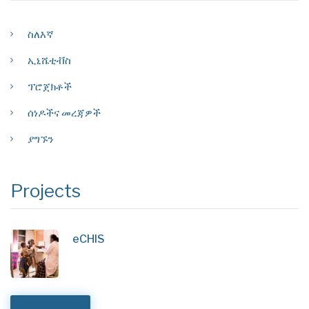
ስለእኛ
ኢኒሼቲቭስ
ፕሮጀክቶች
ሰነዶችና መረጃዎች
ያግኙን
Projects
eCHIS