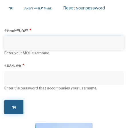
ግባ
(active
አዲስ መለያ ፍጠር
Reset your password
Primary
tab)
tabs
የተጠቃሚ ስም
Enter your MOH username.
የይለፍ ቃል
Enter the password that accompanies your username.