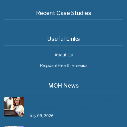
Recent Case Studies
Useful Links
About Us
Regioanl Health Bureaus
MOH News
"ጠንካራ የመጀመሪያ ደረጃ የጤና ክብካቤ ሥርዓቶችን
ለመገንባት ዲጂታል ጤናን ጥቅም ላይ ማዋል"…
July 09, 2026
- 1 comment