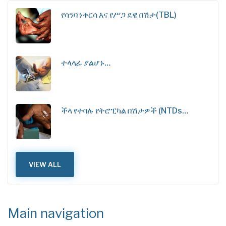
የሳንባ ነቀርሳ እና የሥጋ ደዌ በሽታ(TBL)
ተላላፊ ያልሆኑ…
ችላ የተባሉ የትሮፒካል በሽታዎች (NTDs…
VIEW ALL
Main navigation