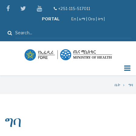
Skip
facebook
twitter
youtube
+251-115-517011
tel
to
PORTAL
En
|
አማ
|
Oro
|
ትግ |
main
content
ፈልግ
Breadcrumb
ቤት
ግባ
ግባ