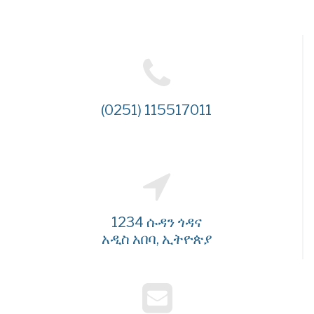
(0251) 115517011
1234 ሱዳን ጎዳና
አዲስ አበባ, ኢትዮጵያ