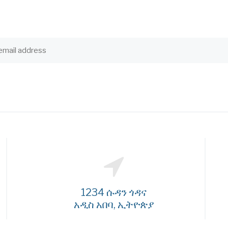
1234 ሱዳን ጎዳና
አዲስ አበባ, ኢትዮጵያ