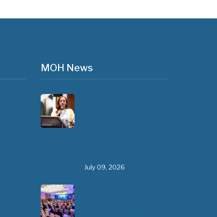
MOH News
"ጠንካራ የመጀመሪያ ደረጃ
የጤና ክብካቤ ሥርዓቶችን
ለመገንባት ዲጂታል ጤናን
ጥቅም ላይ ማዋል" በሚል
መሪ ሃሳብ…
July 09, 2026
- 1 comment
የአፍሪካ የሕክምና ትምህርት
«MedEDAfrica 2026»