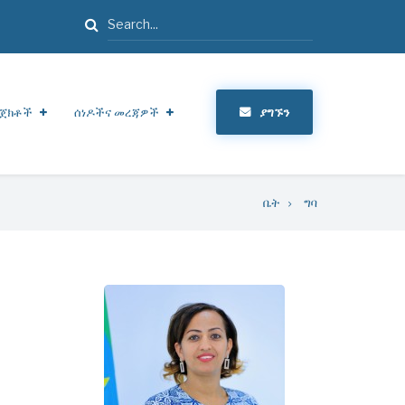
ፈልግ
ጀክቶች
ሰነዶችና መረጃዎች
ያግኙን
ቤት
ግባ