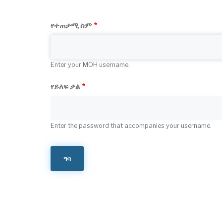
tabs
የተጠቃሚ ስም
Enter your MOH username.
የይለፍ ቃል
Enter the password that accompanies your username.