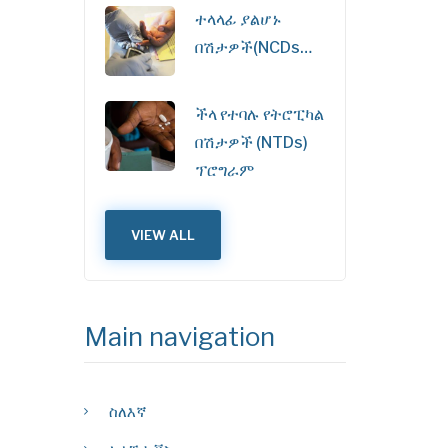
ተላላፊ ያልሆኑ
በሽታዎች(NCDs…
ችላ የተባሉ የትሮፒካል
በሽታዎች (NTDs)
ፕሮግራም
VIEW ALL
Main navigation
ስለእኛ