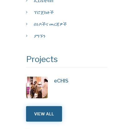
ኢኒሼቲቭስ
ፕሮጀክቶች
ሰነዶችና መረጃዎች
ያግኙን
Projects
eCHIS
VIEW ALL