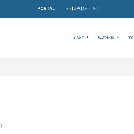
PORTAL
En
|
አማ
|
Oro
|
ትግ |
ስለእኛ
ኢኒሼቲቭስ
ፕሮ
d